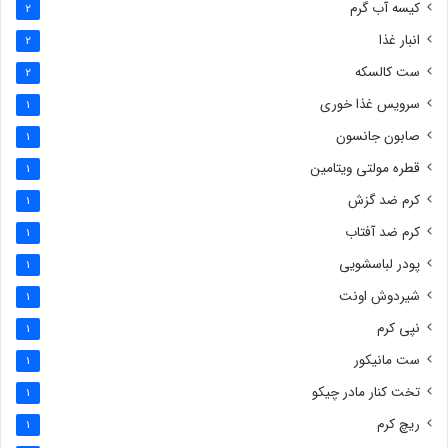
کیسه آب گرم
2
انبار غذا
2
ست کالسکه
2
سرویس غذا خوری
1
صابون جانسون
1
قطره مولتی ویتامین
1
کرم ضد گزش
1
کرم ضد آفتاب
1
پودر لباسشویی
1
شیردوش اونت
1
نپی کرم
1
ست مانیکور
1
تخت کنار مادر چیکو
1
ریچ کرم
1