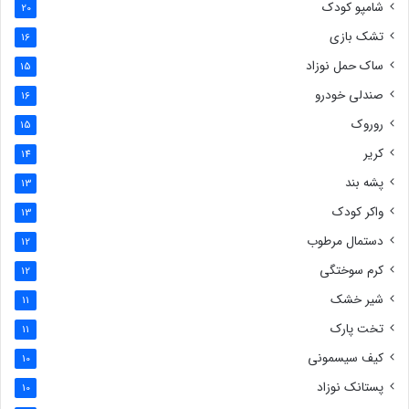
شامپو کودک
20
تشک بازی
16
ساک حمل نوزاد
15
صندلی خودرو
16
روروک
15
کریر
14
پشه بند
13
واکر کودک
13
دستمال مرطوب
12
کرم سوختگی
12
شیر خشک
11
تخت پارک
11
کیف سیسمونی
10
پستانک نوزاد
10