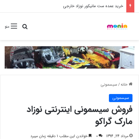
خرید شامپو سر و بدن 500 میل کودک موستلا
جستجو برا
منو
خانه
/
سیسمونی
سیسمونی
فروش سیسمونی اینترنتی نوزاد
مارک گراکو
مرداد 24, 1394
0
خواندن این مطلب 1 دقیقه زمان میبرد