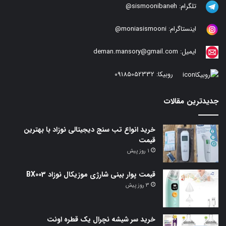
تلگرام:
sismoonibaneh@
اینستاگرام:
moniasismooni@
ایمیل:
deman.mansory@gmail.com
روبیکا:
09185052332
جدیدترین مقالات
خرید انواع تب سنج دیجیتالی نوزاد با بهترین
قیمت
1 روز پیش
قیمت پوار بینی شارژی موزیکال نوزاد BX003
3 روز پیش
خرید سر شیشه نچرال یک قطره اونت