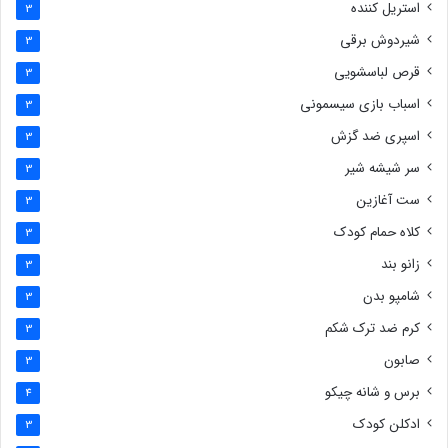
استریل کننده
3
شیردوش برقی
3
قرص لباسشویی
3
اسباب بازی سیسمونی
3
اسپری ضد گزش
3
سر شیشه شیر
3
ست آغازین
3
کلاه حمام کودک
3
زانو بند
3
شامپو بدن
3
کرم ضد ترک شکم
3
صابون
3
برس و شانه چیکو
4
ادکلن کودک
3