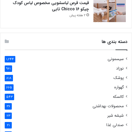
قیمت قرص لباسشویی مخصوص لباس کودک
چیکو Chicco 16 تایی
2 هفته پیش
دسته بندی ها
سیسمونی
1,244
نوزاد
961
پوشک
818
گهواره
665
کالسکه
543
محصولات بهداشتی
36
شیشه شیر
23
صندلی غذا
21