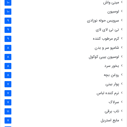
مینی واش
10
لوسیون
10
سرویس حوله نوزادی
9
نی نی لای لای
9
کرم مرطوب کننده
9
شامپو سر و بدن
8
لوسیون بیبی کوکول
8
بخور سرد
8
روغن بچه
8
پوار بینی
7
نرم کننده لباس
7
سرلاک
7
تاب برقی
11
مایع استریل
7