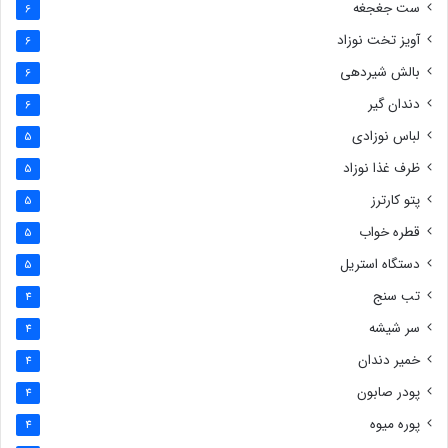
ست جغجغه
6
آویز تخت نوزاد
6
بالش شیردهی
6
دندان گیر
6
لباس نوزادی
5
ظرف غذا نوزاد
5
پتو کارترز
5
قطره خواب
5
دستگاه استریل
5
تب سنج
4
سر شیشه
4
خمیر دندان
4
پودر صابون
4
پوره میوه
4