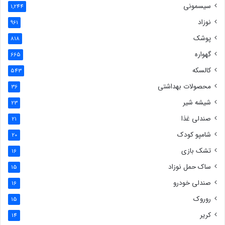
سیسمونی
1,244
نوزاد
961
پوشک
818
گهواره
665
کالسکه
543
محصولات بهداشتی
36
شیشه شیر
23
صندلی غذا
21
شامپو کودک
20
تشک بازی
16
ساک حمل نوزاد
15
صندلی خودرو
16
روروک
15
کریر
14