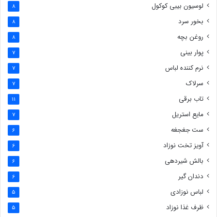
لوسیون بیبی کوکول
8
بخور سرد
8
روغن بچه
8
پوار بینی
7
نرم کننده لباس
7
سرلاک
7
تاب برقی
11
مایع استریل
7
ست جغجغه
6
آویز تخت نوزاد
6
بالش شیردهی
6
دندان گیر
6
لباس نوزادی
5
ظرف غذا نوزاد
5