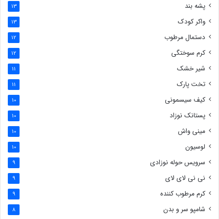
پشه بند
13
واکر کودک
13
دستمال مرطوب
12
کرم سوختگی
12
شیر خشک
11
تخت پارک
11
کیف سیسمونی
10
پستانک نوزاد
10
مینی واش
10
لوسیون
10
سرویس حوله نوزادی
9
نی نی لای لای
9
کرم مرطوب کننده
9
شامپو سر و بدن
8