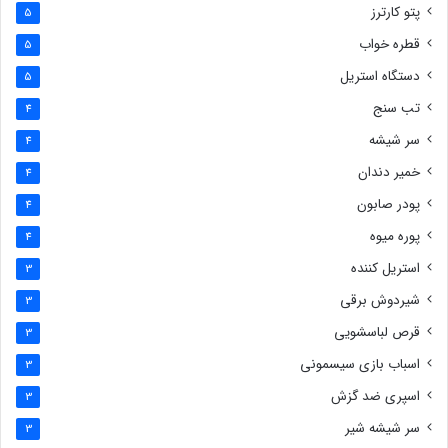
پتو کارترز
5
قطره خواب
5
دستگاه استریل
5
تب سنج
4
سر شیشه
4
خمیر دندان
4
پودر صابون
4
پوره میوه
4
استریل کننده
3
شیردوش برقی
3
قرص لباسشویی
3
اسباب بازی سیسمونی
3
اسپری ضد گزش
3
سر شیشه شیر
3