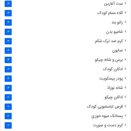
ست آغازین
3
کلاه حمام کودک
3
زانو بند
3
شامپو بدن
3
کرم ضد ترک شکم
3
صابون
3
برس و شانه چیکو
4
ادکلن کودک
3
پودر بیسکویت
3
شانه نوزاذ
3
ادکلن چیکو
2
قرص لباسشویی کودک
2
پستانک میوه خوری
2
کرم دست و صورت
2