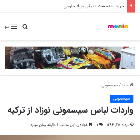
خرید شامپو سر و بدن 500 میل کودک موستلا
جستجو برا
منو
خانه
/
سیسمونی
سیسمونی
واردات لباس سیسمونی نوزاد از ترکیه
مرداد 25, 1394
0
خواندن این مطلب 1 دقیقه زمان میبرد