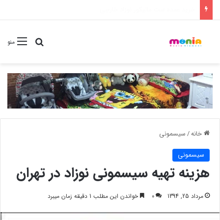
خرید شامپو سر و بدن 500 میل کودک موستلا
جستجو برا
منو
خانه
/
سیسمونی
سیسمونی
هزینه تهیه سیسمونی نوزاد در تهران
مرداد 25, 1394
0
خواندن این مطلب 1 دقیقه زمان میبرد