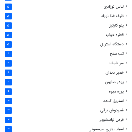
لباس نوزادی
5
ظرف غذا نوزاد
5
پتو کارترز
5
قطره خواب
5
دستگاه استریل
5
تب سنج
4
سر شیشه
4
خمیر دندان
4
پودر صابون
4
پوره میوه
4
استریل کننده
3
شیردوش برقی
3
قرص لباسشویی
3
اسباب بازی سیسمونی
3