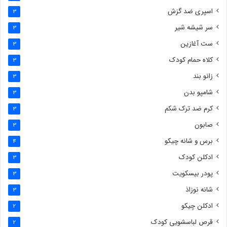
اسپری ضد گزش
3
سر شیشه شیر
3
ست آغازین
3
کلاه حمام کودک
3
زانو بند
3
شامپو بدن
3
کرم ضد ترک شکم
3
صابون
3
برس و شانه چیکو
4
ادکلن کودک
3
پودر بیسکویت
3
شانه نوزاذ
3
ادکلن چیکو
2
قرص لباسشویی کودک
2