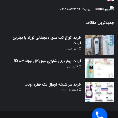
روبیکا:
09185052332
جدیدترین مقالات
خرید انواع تب سنج دیجیتالی نوزاد با بهترین
قیمت
2 روز پیش
قیمت پوار بینی شارژی موزیکال نوزاد BX003
4 روز پیش
خرید سر شیشه نچرال یک قطره اونت
اسفند 5, 1404