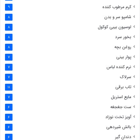
کرم مرطوب کننده
9
شامپو سر و بدن
8
لوسیون بیبی کوکول
8
بخور سرد
8
روغن بچه
8
پوار بینی
7
نرم کننده لباس
7
سرلاک
7
تاب برقی
11
مایع استریل
7
ست جغجغه
6
آویز تخت نوزاد
6
بالش شیردهی
6
دندان گیر
6