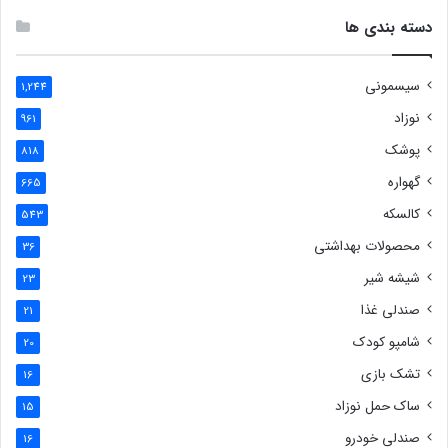
دسته بندی ها
سیسمونی
1,244
نوزاد
961
پوشک
818
گهواره
665
کالسکه
543
محصولات بهداشتی
36
شیشه شیر
23
صندلی غذا
21
شامپو کودک
20
تشک بازی
16
ساک حمل نوزاد
15
صندلی خودرو
16