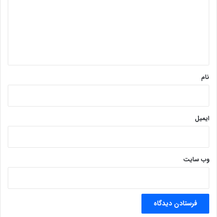
د
گ
ا
ه
*
نام
ایمیل
وب‌ سایت