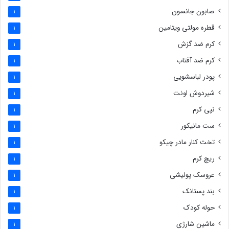
صابون جانسون
1
قطره مولتی ویتامین
1
کرم ضد گزش
1
کرم ضد آفتاب
1
پودر لباسشویی
1
شیردوش اونت
1
نپی کرم
1
ست مانیکور
1
تخت کنار مادر چیکو
1
ریچ کرم
1
عروسک پولیشی
1
بند پستانک
1
حوله کودک
1
ماشین شارژی
1