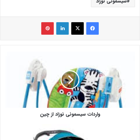
سیسمونی نوزاد
فیس بوک
X
لینکدین
‫پین‌ترست
واردات سیسمونی نوزاد از چین