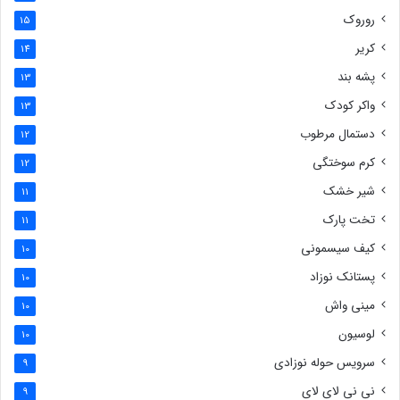
روروک
15
کریر
14
پشه بند
13
واکر کودک
13
دستمال مرطوب
12
کرم سوختگی
12
شیر خشک
11
تخت پارک
11
کیف سیسمونی
10
پستانک نوزاد
10
مینی واش
10
لوسیون
10
سرویس حوله نوزادی
9
نی نی لای لای
9