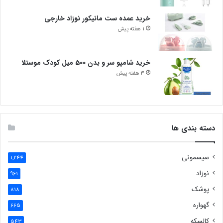
خرید عمده ست مانیکور نوزاد خارجی
1 هفته پیش
خرید شامپو سر و بدن 500 میل کودک موستلا
3 هفته پیش
دسته بندی ها
سیسمونی
1,244
نوزاد
961
پوشک
818
گهواره
665
کالسکه
543