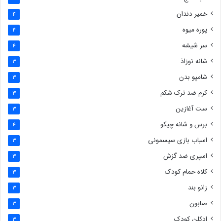
خمیر دندان
4
پوره میوه
4
سر شیشه
4
شانه نوزاذ
3
شامپو بدن
3
کرم ضد ترک شکم
3
ست آغازین
3
برس و شانه چیکو
4
اسباب بازی سیسمونی
3
اسپری ضد گزش
3
کلاه حمام کودک
3
زانو بند
3
صابون
3
ادکلن کودک
3