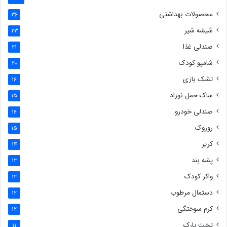
محصولات بهداشتی
36
شیشه شیر
23
صندلی غذا
21
شامپو کودک
20
تشک بازی
16
ساک حمل نوزاد
15
صندلی خودرو
16
روروک
15
کریر
14
پشه بند
13
واکر کودک
13
دستمال مرطوب
12
کرم سوختگی
12
تخت پارک
11