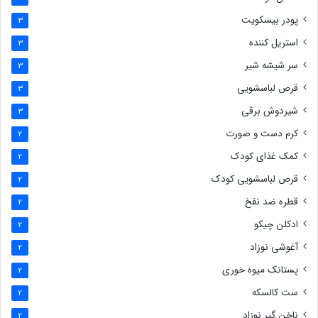
پودر بیسکویت
3
استریل کننده
3
سر شیشه شیر
3
قرص لباسشویی
3
شیردوش برقی
3
کرم دست و صورت
2
کمک غذای کودک
2
قرص لباسشویی کودک
2
قطره ضد نفخ
2
ادکلن چیکو
2
آغوشی نوزاد
2
پستانک میوه خوری
2
ست کالسکه
2
ناخن گیر نوزاد
2