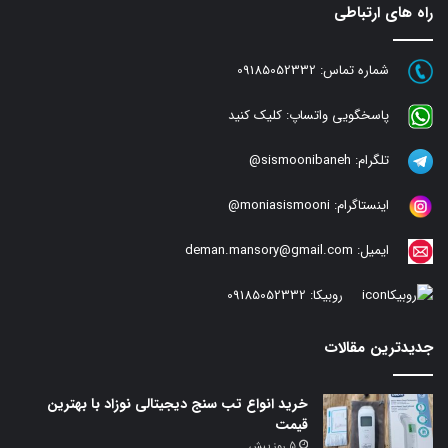
راه های ارتباطی
شماره تماس:
09185052332
پاسخگویی واتساپ:
کلیک کنید
تلگرام:
sismoonibaneh@
اینستاگرام:
moniasismooni@
ایمیل:
deman.mansory@gmail.com
روبیکا:
09185052332
جدیدترین مقالات
خرید انواع تب سنج دیجیتالی نوزاد با بهترین
قیمت
5 روز پیش