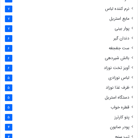
نرم کننده لباس
7
مایع استریل
7
پوار بینی
7
دندان گیر
6
ست جغجغه
6
بالش شیردهی
6
آویز تخت نوزاد
6
لباس نوزادی
5
ظرف غذا نوزاد
5
دستگاه استریل
5
قطره خواب
5
پتو کارترز
5
پودر صابون
4
تب سنج
4