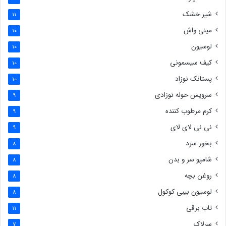
شیر خشک
11
مینی واش
10
لوسیون
10
کیف سیسمونی
10
پستانک نوزاد
10
سرویس حوله نوزادی
9
کرم مرطوب کننده
9
نی نی لای لای
9
بخور سرد
8
شامپو سر و بدن
8
روغن بچه
8
لوسیون بیبی کوکول
8
تاب برقی
11
سرلاک
7