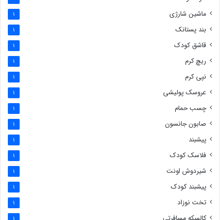
ماشین شارژی
1
بند پستانک
1
قاشق کودک
1
ریچ کرم
1
نپی کرم
1
عروسک پولیشی
1
چسب حمام
1
صابون جانسون
1
پیشبند
1
فلاسک کودک
1
شیردوش اونت
1
پیشبند کودک
1
تخت نوزاد
1
کالسکه مسافرتی
1