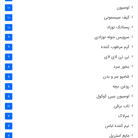
لوسیون
10
کیف سیسمونی
10
پستانک نوزاد
10
سرویس حوله نوزادی
9
کرم مرطوب کننده
9
نی نی لای لای
9
بخور سرد
8
شامپو سر و بدن
8
روغن بچه
8
لوسیون بیبی کوکول
8
تاب برقی
11
سرلاک
7
نرم کننده لباس
7
مایع استریل
7