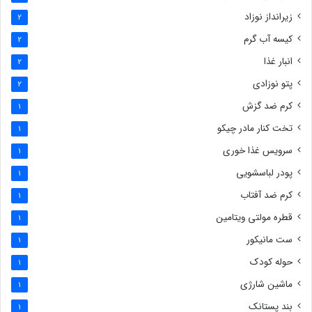
زیرانداز نوزاد
2
کیسه آب گرم
2
انبار غذا
2
پتو نوزادی
2
کرم ضد گزش
1
تخت کنار مادر چیکو
1
سرویس غذا خوری
1
پودر لباسشویی
1
کرم ضد آفتاب
1
قطره مولتی ویتامین
1
ست مانیکور
1
حوله کودک
1
ماشین شارژی
1
بند پستانک
1