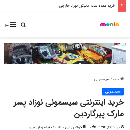
خرید شامپو سر و بدن 500 میل کودک موستلا
جستجو برا
منو
خانه
/
سیسمونی
سیسمونی
خرید اینترنتی سیسمونی نوزاد پسر
مارک پیرگاردین
مرداد 27, 1394
0
خواندن این مطلب 1 دقیقه زمان میبرد