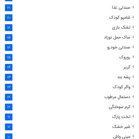
صندلی غذا
21
شامپو کودک
20
تشک بازی
16
ساک حمل نوزاد
15
صندلی خودرو
16
روروک
15
کریر
14
پشه بند
13
واکر کودک
13
دستمال مرطوب
12
کرم سوختگی
12
تخت پارک
11
شیر خشک
11
مینی واش
10