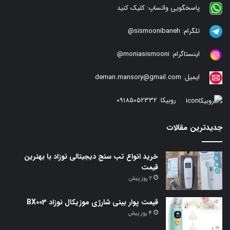
پاسخگویی واتساپ:
کلیک کنید
تلگرام:
sismoonibaneh@
اینستاگرام:
moniasismooni@
ایمیل:
deman.mansory@gmail.com
روبیکا:
09185052332
جدیدترین مقالات
خرید انواع تب سنج دیجیتالی نوزاد با بهترین
قیمت
2 روز پیش
قیمت پوار بینی شارژی موزیکال نوزاد BX003
4 روز پیش