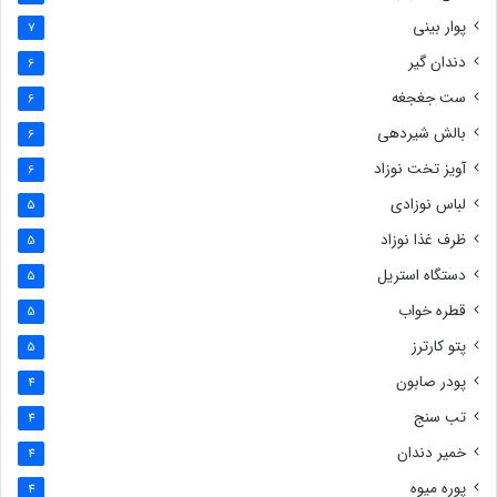
پوار بینی
7
دندان گیر
6
ست جغجغه
6
بالش شیردهی
6
آویز تخت نوزاد
6
لباس نوزادی
5
ظرف غذا نوزاد
5
دستگاه استریل
5
قطره خواب
5
پتو کارترز
5
پودر صابون
4
تب سنج
4
خمیر دندان
4
پوره میوه
4