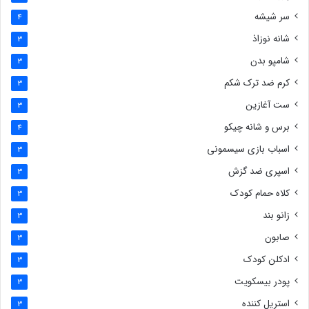
سر شیشه
4
شانه نوزاذ
3
شامپو بدن
3
کرم ضد ترک شکم
3
ست آغازین
3
برس و شانه چیکو
4
اسباب بازی سیسمونی
3
اسپری ضد گزش
3
کلاه حمام کودک
3
زانو بند
3
صابون
3
ادکلن کودک
3
پودر بیسکویت
3
استریل کننده
3