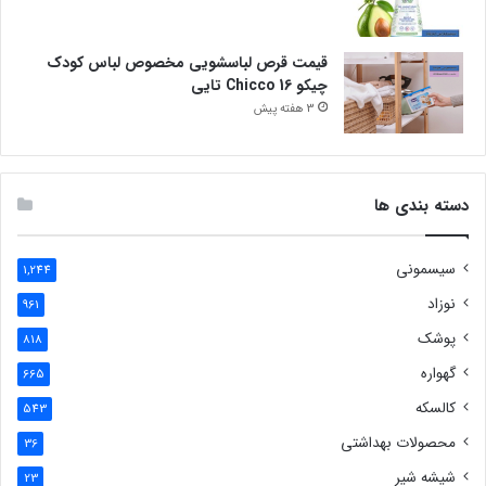
قیمت قرص لباسشویی مخصوص لباس کودک
چیکو Chicco 16 تایی
3 هفته پیش
دسته بندی ها
سیسمونی
1,244
نوزاد
961
پوشک
818
گهواره
665
کالسکه
543
محصولات بهداشتی
36
شیشه شیر
23