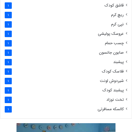
قاشق کودک
1
ریچ کرم
1
نپی کرم
1
عروسک پولیشی
1
چسب حمام
1
صابون جانسون
1
پیشبند
1
فلاسک کودک
1
شیردوش اونت
1
پیشبند کودک
1
تخت نوزاد
1
کالسکه مسافرتی
1