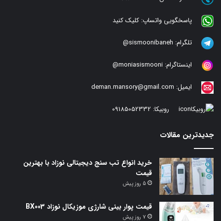
پاسخگویی واتساپ:
کلیک کنید
تلگرام:
sismoonibaneh@
اینستاگرام:
moniasismooni@
ایمیل:
deman.mansory@gmail.com
روبیکا:
09185052332
جدیدترین مقالات
خرید انواع تب سنج دیجیتالی نوزاد با بهترین
قیمت
5 روز پیش
قیمت پوار بینی شارژی موزیکال نوزاد BX003
7 روز پیش