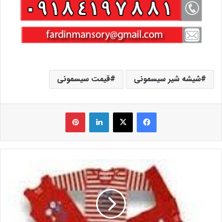
شیشه شیر سیسمونی
قیمت سیسمونی
فیس بوک
X
لینکدین
‫پین‌ترست