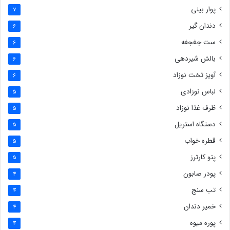
پوار بینی
7
دندان گیر
6
ست جغجغه
6
بالش شیردهی
6
آویز تخت نوزاد
6
لباس نوزادی
5
ظرف غذا نوزاد
5
دستگاه استریل
5
قطره خواب
5
پتو کارترز
5
پودر صابون
4
تب سنج
4
خمیر دندان
4
پوره میوه
4