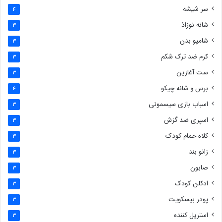
سر شیشه
4
شانه نوزاذ
3
شامپو بدن
3
کرم ضد ترک شکم
3
ست آغازین
3
برس و شانه چیکو
4
اسباب بازی سیسمونی
3
اسپری ضد گزش
3
کلاه حمام کودک
3
زانو بند
3
صابون
3
ادکلن کودک
3
پودر بیسکویت
3
استریل کننده
3