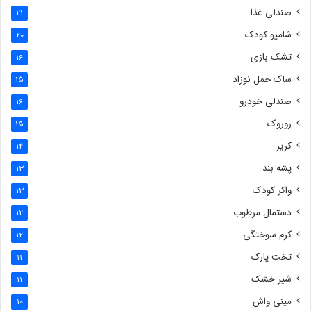
صندلی غذا
21
شامپو کودک
20
تشک بازی
16
ساک حمل نوزاد
15
صندلی خودرو
16
روروک
15
کریر
14
پشه بند
13
واکر کودک
13
دستمال مرطوب
12
کرم سوختگی
12
تخت پارک
11
شیر خشک
11
مینی واش
10