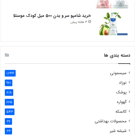
خرید شامپو سر و بدن 500 میل کودک موستلا
3 هفته پیش
دسته بندی ها
سیسمونی
1,244
نوزاد
961
پوشک
818
گهواره
665
کالسکه
543
محصولات بهداشتی
36
شیشه شیر
23