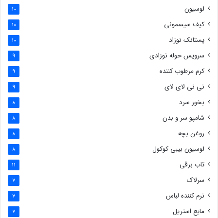
لوسیون
10
کیف سیسمونی
10
پستانک نوزاد
10
سرویس حوله نوزادی
9
کرم مرطوب کننده
9
نی نی لای لای
9
بخور سرد
8
شامپو سر و بدن
8
روغن بچه
8
لوسیون بیبی کوکول
8
تاب برقی
11
سرلاک
7
نرم کننده لباس
7
مایع استریل
7