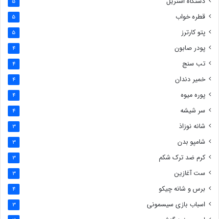
دستگاه استریل
5
قطره خواب
5
پتو کارترز
5
پودر صابون
4
تب سنج
4
خمیر دندان
4
پوره میوه
4
سر شیشه
4
شانه نوزاذ
3
شامپو بدن
3
کرم ضد ترک شکم
3
ست آغازین
3
برس و شانه چیکو
4
اسباب بازی سیسمونی
3