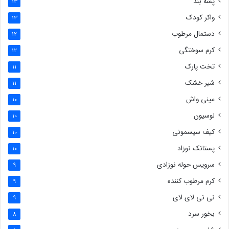
پشه بند
13
واکر کودک
13
دستمال مرطوب
12
کرم سوختگی
12
تخت پارک
11
شیر خشک
11
مینی واش
10
لوسیون
10
کیف سیسمونی
10
پستانک نوزاد
10
سرویس حوله نوزادی
9
کرم مرطوب کننده
9
نی نی لای لای
9
بخور سرد
8