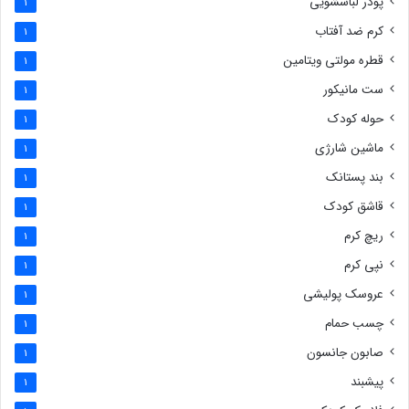
پودر لباسشویی
1
کرم ضد آفتاب
1
قطره مولتی ویتامین
1
ست مانیکور
1
حوله کودک
1
ماشین شارژی
1
بند پستانک
1
قاشق کودک
1
ریچ کرم
1
نپی کرم
1
عروسک پولیشی
1
چسب حمام
1
صابون جانسون
1
پیشبند
1