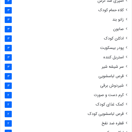
اسپری ضد گزش
3
کلاه حمام کودک
3
زانو بند
3
صابون
3
ادکلن کودک
3
پودر بیسکویت
3
استریل کننده
3
سر شیشه شیر
3
قرص لباسشویی
3
شیردوش برقی
3
کرم دست و صورت
2
کمک غذای کودک
2
قرص لباسشویی کودک
2
قطره ضد نفخ
2