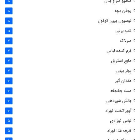
شامپو سر و بدن
8
روغن بچه
8
لوسیون بیبی کوکول
8
تاب برقی
11
سرلاک
7
نرم کننده لباس
7
مایع استریل
7
پوار بینی
7
دندان گیر
6
ست جغجغه
6
بالش شیردهی
6
آویز تخت نوزاد
6
لباس نوزادی
5
ظرف غذا نوزاد
5