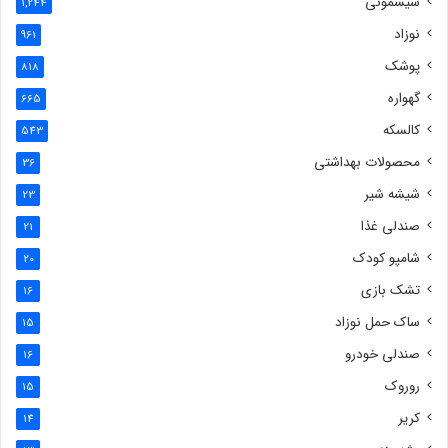
سیسمونی
1,244
نوزاد
961
پوشک
818
گهواره
665
کالسکه
543
محصولات بهداشتی
36
شیشه شیر
23
صندلی غذا
21
شامپو کودک
20
تشک بازی
16
ساک حمل نوزاد
15
صندلی خودرو
16
روروک
15
کریر
14