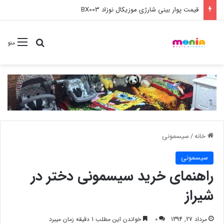
قیمت پوار بینی شارژی موزیکال نوزاد BX003
جستجو برا
منو
خانه
/
سیسمونی
سیسمونی
راهنمای خرید سیسمونی دختر در
شیراز
مرداد 27, 1394
0
خواندن این مطلب 1 دقیقه زمان میبرد