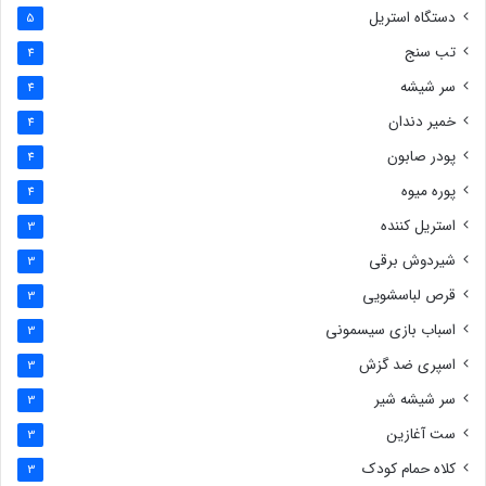
دستگاه استریل
5
تب سنج
4
سر شیشه
4
خمیر دندان
4
پودر صابون
4
پوره میوه
4
استریل کننده
3
شیردوش برقی
3
قرص لباسشویی
3
اسباب بازی سیسمونی
3
اسپری ضد گزش
3
سر شیشه شیر
3
ست آغازین
3
کلاه حمام کودک
3