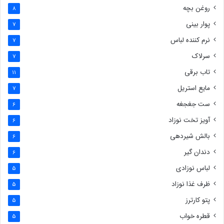
روغن بچه
8
پوار بینی
7
نرم کننده لباس
7
سرلاک
7
تاب برقی
11
مایع استریل
7
ست جغجغه
6
آویز تخت نوزاد
6
بالش شیردهی
6
دندان گیر
6
لباس نوزادی
5
ظرف غذا نوزاد
5
پتو کارترز
5
قطره خواب
5