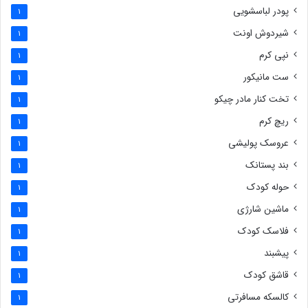
پودر لباسشویی
1
شیردوش اونت
1
نپی کرم
1
ست مانیکور
1
تخت کنار مادر چیکو
1
ریچ کرم
1
عروسک پولیشی
1
بند پستانک
1
حوله کودک
1
ماشین شارژی
1
فلاسک کودک
1
پیشبند
1
قاشق کودک
1
کالسکه مسافرتی
1