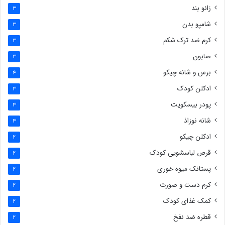
زانو بند
3
شامپو بدن
3
کرم ضد ترک شکم
3
صابون
3
برس و شانه چیکو
4
ادکلن کودک
3
پودر بیسکویت
3
شانه نوزاذ
3
ادکلن چیکو
2
قرص لباسشویی کودک
2
پستانک میوه خوری
2
کرم دست و صورت
2
کمک غذای کودک
2
قطره ضد نفخ
2