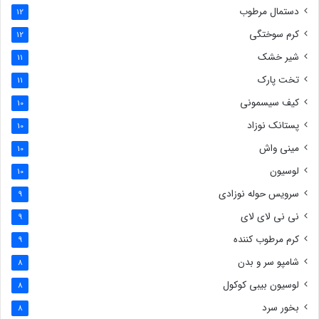
دستمال مرطوب
12
کرم سوختگی
12
شیر خشک
11
تخت پارک
11
کیف سیسمونی
10
پستانک نوزاد
10
مینی واش
10
لوسیون
10
سرویس حوله نوزادی
9
نی نی لای لای
9
کرم مرطوب کننده
9
شامپو سر و بدن
8
لوسیون بیبی کوکول
8
بخور سرد
8