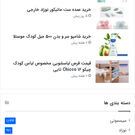
خرید عمده ست مانیکور نوزاد خارجی
5 روز پیش
خرید شامپو سر و بدن 500 میل کودک موستلا
2 هفته پیش
قیمت قرص لباسشویی مخصوص لباس کودک
چیکو Chicco 16 تایی
2 هفته پیش
دسته بندی ها
سیسمونی
1,244
نوزاد
961