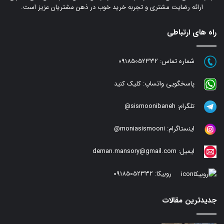
ارائه رضایت مشتری و تجربه خرید خوب در ذهن مشتریان عزیز است.
راه های ارتباطی
شماره تماس:
09185052332
پاسخگویی واتساپ:
کلیک کنید
تلگرام:
sismoonibaneh@
اینستاگرام:
moniasismooni@
ایمیل:
deman.mansory@gmail.com
روبیکا:
09185052332
جدیدترین مقالات