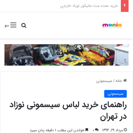
خرید شامپو سر و بدن 500 میل کودک موستلا
جستجو برا
منو
خانه
/
سیسمونی
سیسمونی
راهنمای خرید لباس سیسمونی نوزاد
در تهران
مرداد 29, 1394
0
خواندن این مطلب 1 دقیقه زمان میبرد