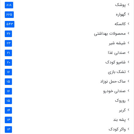
پوشک
818
گهواره
665
کالسکه
543
محصولات بهداشتی
36
شیشه شیر
23
صندلی غذا
21
شامپو کودک
20
تشک بازی
16
ساک حمل نوزاد
15
صندلی خودرو
16
روروک
15
کریر
14
پشه بند
13
واکر کودک
13