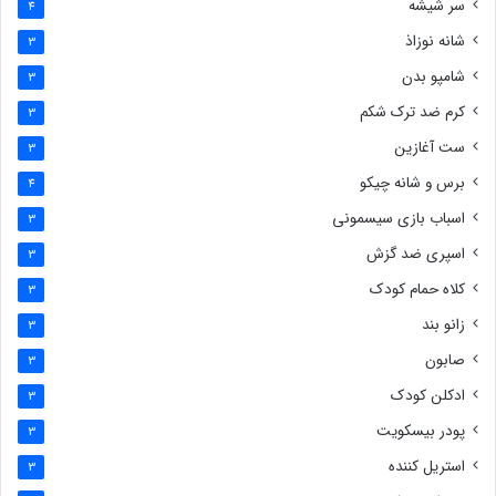
سر شیشه
4
شانه نوزاذ
3
شامپو بدن
3
کرم ضد ترک شکم
3
ست آغازین
3
برس و شانه چیکو
4
اسباب بازی سیسمونی
3
اسپری ضد گزش
3
کلاه حمام کودک
3
زانو بند
3
صابون
3
ادکلن کودک
3
پودر بیسکویت
3
استریل کننده
3