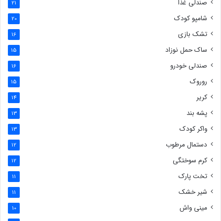
صندلی غذا
21
شامپو کودک
20
تشک بازی
16
ساک حمل نوزاد
15
صندلی خودرو
16
روروک
15
کریر
14
پشه بند
13
واکر کودک
13
دستمال مرطوب
12
کرم سوختگی
12
تخت پارک
11
شیر خشک
11
مینی واش
10