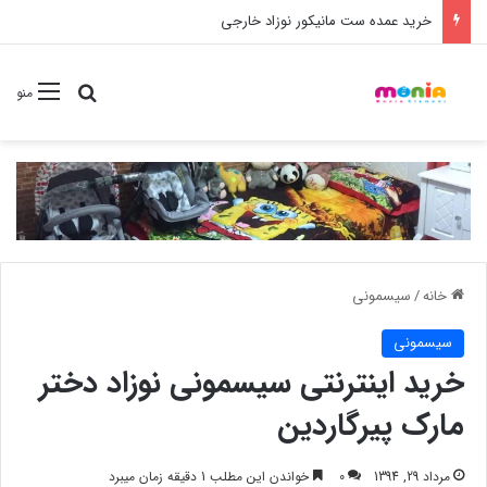
خرید شامپو سر و بدن 500 میل کودک موستلا
جستجو برا
منو
خانه
/
سیسمونی
سیسمونی
خرید اینترنتی سیسمونی نوزاد دختر
مارک پیرگاردین
مرداد 29, 1394
0
خواندن این مطلب 1 دقیقه زمان میبرد