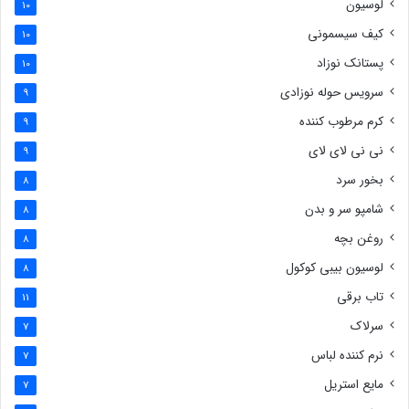
لوسیون
10
کیف سیسمونی
10
پستانک نوزاد
10
سرویس حوله نوزادی
9
کرم مرطوب کننده
9
نی نی لای لای
9
بخور سرد
8
شامپو سر و بدن
8
روغن بچه
8
لوسیون بیبی کوکول
8
تاب برقی
11
سرلاک
7
نرم کننده لباس
7
مایع استریل
7