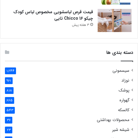
قیمت قرص لباسشویی مخصوص لباس کودک
چیکو Chicco 16 تایی
3 هفته پیش
دسته بندی ها
سیسمونی
1,244
نوزاد
961
پوشک
818
گهواره
665
کالسکه
543
محصولات بهداشتی
36
شیشه شیر
23