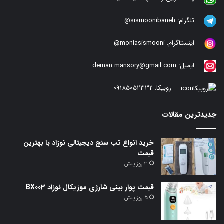
تلگرام:
sismoonibaneh@
اینستاگرام:
moniasismooni@
ایمیل:
deman.mansory@gmail.com
روبیکا:
09185052332
جدیدترین مقالات
خرید انواع تب سنج دیجیتالی نوزاد با بهترین
قیمت
3 روز پیش
قیمت پوار بینی شارژی موزیکال نوزاد BX003
5 روز پیش