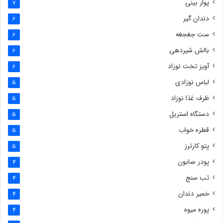
پوار بینی
7
دندان گیر
6
ست جغجغه
6
بالش شیردهی
6
آویز تخت نوزاد
6
لباس نوزادی
5
ظرف غذا نوزاد
5
دستگاه استریل
5
قطره خواب
5
پتو کارترز
5
پودر صابون
4
تب سنج
4
خمیر دندان
4
پوره میوه
4