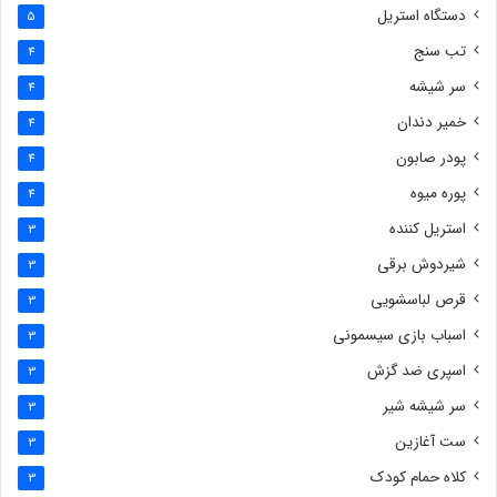
دستگاه استریل
5
تب سنج
4
سر شیشه
4
خمیر دندان
4
پودر صابون
4
پوره میوه
4
استریل کننده
3
شیردوش برقی
3
قرص لباسشویی
3
اسباب بازی سیسمونی
3
اسپری ضد گزش
3
سر شیشه شیر
3
ست آغازین
3
کلاه حمام کودک
3