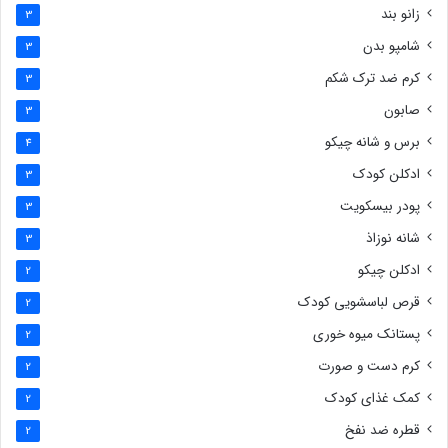
زانو بند
3
شامپو بدن
3
کرم ضد ترک شکم
3
صابون
3
برس و شانه چیکو
4
ادکلن کودک
3
پودر بیسکویت
3
شانه نوزاذ
3
ادکلن چیکو
2
قرص لباسشویی کودک
2
پستانک میوه خوری
2
کرم دست و صورت
2
کمک غذای کودک
2
قطره ضد نفخ
2