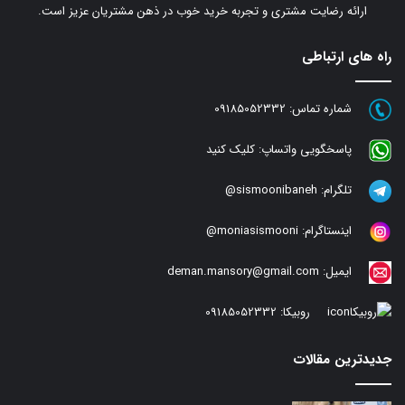
ارائه رضایت مشتری و تجربه خرید خوب در ذهن مشتریان عزیز است.
راه های ارتباطی
شماره تماس:
09185052332
پاسخگویی واتساپ:
کلیک کنید
تلگرام:
sismoonibaneh@
اینستاگرام:
moniasismooni@
ایمیل:
deman.mansory@gmail.com
روبیکا:
09185052332
جدیدترین مقالات