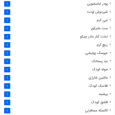
پودر لباسشویی
1
شیردوش اونت
1
نپی کرم
1
ست مانیکور
1
تخت کنار مادر چیکو
1
ریچ کرم
1
عروسک پولیشی
1
بند پستانک
1
حوله کودک
1
ماشین شارژی
1
فلاسک کودک
1
پیشبند
1
قاشق کودک
1
کالسکه مسافرتی
1