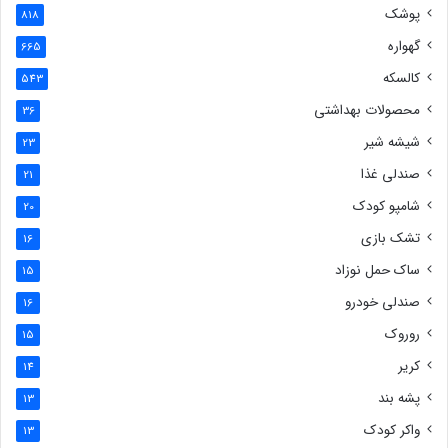
پوشک
818
گهواره
665
کالسکه
543
محصولات بهداشتی
36
شیشه شیر
23
صندلی غذا
21
شامپو کودک
20
تشک بازی
16
ساک حمل نوزاد
15
صندلی خودرو
16
روروک
15
کریر
14
پشه بند
13
واکر کودک
13