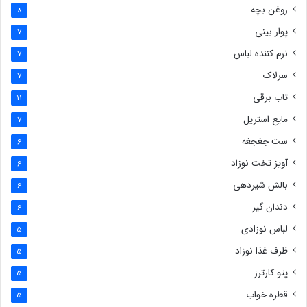
روغن بچه
8
پوار بینی
7
نرم کننده لباس
7
سرلاک
7
تاب برقی
11
مایع استریل
7
ست جغجغه
6
آویز تخت نوزاد
6
بالش شیردهی
6
دندان گیر
6
لباس نوزادی
5
ظرف غذا نوزاد
5
پتو کارترز
5
قطره خواب
5