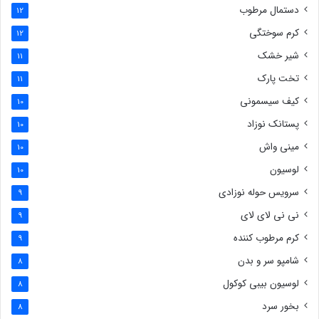
دستمال مرطوب
12
کرم سوختگی
12
شیر خشک
11
تخت پارک
11
کیف سیسمونی
10
پستانک نوزاد
10
مینی واش
10
لوسیون
10
سرویس حوله نوزادی
9
نی نی لای لای
9
کرم مرطوب کننده
9
شامپو سر و بدن
8
لوسیون بیبی کوکول
8
بخور سرد
8