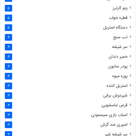
پتو کارترز
5
قطره خواب
5
دستگاه استریل
5
تب سنج
4
سر شیشه
4
خمیر دندان
4
پودر صابون
4
پوره میوه
4
استریل کننده
3
شیردوش برقی
3
قرص لباسشویی
3
اسباب بازی سیسمونی
3
اسپری ضد گزش
3
سر شیشه شیر
3