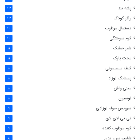
پشه بند
13
واکر کودک
13
دستمال مرطوب
12
کرم سوختگی
12
شیر خشک
11
تخت پارک
11
کیف سیسمونی
10
پستانک نوزاد
10
مینی واش
10
لوسیون
10
سرویس حوله نوزادی
9
نی نی لای لای
9
کرم مرطوب کننده
9
شامپو سر و بدن
8