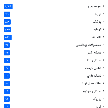
سیسمونی
1,244
نوزاد
961
پوشک
818
گهواره
665
کالسکه
543
محصولات بهداشتی
36
شیشه شیر
23
صندلی غذا
21
شامپو کودک
20
تشک بازی
16
ساک حمل نوزاد
15
صندلی خودرو
16
روروک
15
کریر
14