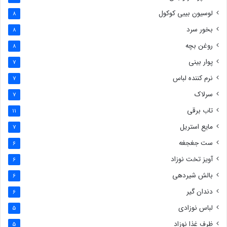
لوسیون بیبی کوکول
8
بخور سرد
8
روغن بچه
8
پوار بینی
7
نرم کننده لباس
7
سرلاک
7
تاب برقی
11
مایع استریل
7
ست جغجغه
6
آویز تخت نوزاد
6
بالش شیردهی
6
دندان گیر
6
لباس نوزادی
5
ظرف غذا نوزاد
5