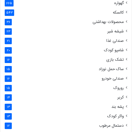
گهواره
665
کالسکه
543
محصولات بهداشتی
36
شیشه شیر
23
صندلی غذا
21
شامپو کودک
20
تشک بازی
16
ساک حمل نوزاد
15
صندلی خودرو
16
روروک
15
کریر
14
پشه بند
13
واکر کودک
13
دستمال مرطوب
12