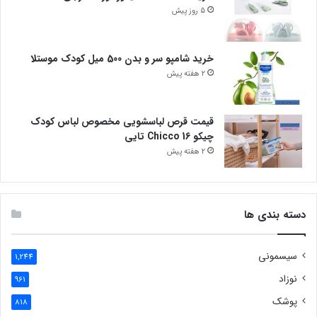
5 روز پیش
خرید شامپو سر و بدن 500 میل کودک موستلا
2 هفته پیش
قیمت قرص لباسشویی مخصوص لباس کودک
چیکو Chicco 16 تایی
2 هفته پیش
دسته بندی ها
سیسمونی
1,244
نوزاد
961
پوشک
818