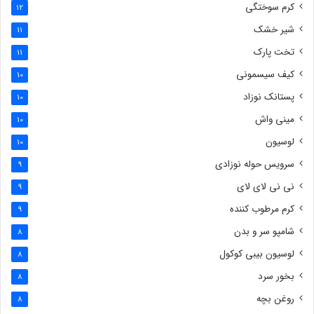
کرم سوختگی
12
شیر خشک
11
تخت پارک
11
کیف سیسمونی
10
پستانک نوزاد
10
مینی واش
10
لوسیون
10
سرویس حوله نوزادی
9
نی نی لای لای
9
کرم مرطوب کننده
9
شامپو سر و بدن
8
لوسیون بیبی کوکول
8
بخور سرد
8
روغن بچه
8