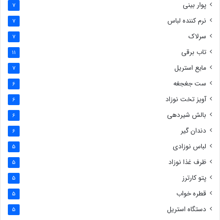
پوار بینی
7
نرم کننده لباس
7
سرلاک
7
تاب برقی
11
مایع استریل
7
ست جغجغه
6
آویز تخت نوزاد
6
بالش شیردهی
6
دندان گیر
6
لباس نوزادی
5
ظرف غذا نوزاد
5
پتو کارترز
5
قطره خواب
5
دستگاه استریل
5