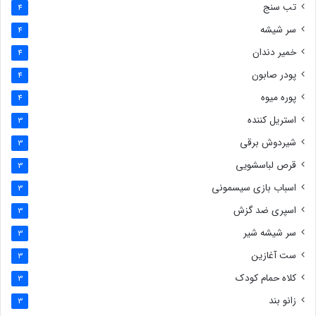
تب سنج
4
سر شیشه
4
خمیر دندان
4
پودر صابون
4
پوره میوه
4
استریل کننده
3
شیردوش برقی
3
قرص لباسشویی
3
اسباب بازی سیسمونی
3
اسپری ضد گزش
3
سر شیشه شیر
3
ست آغازین
3
کلاه حمام کودک
3
زانو بند
3