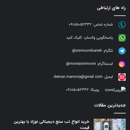
راه های ارتباطی
شماره تماس:
09185052332
پاسخگویی واتساپ:
کلیک کنید
تلگرام:
sismoonibaneh@
اینستاگرام:
moniasismooni@
ایمیل:
deman.mansory@gmail.com
روبیکا:
09185052332
جدیدترین مقالات
خرید انواع تب سنج دیجیتالی نوزاد با بهترین
قیمت