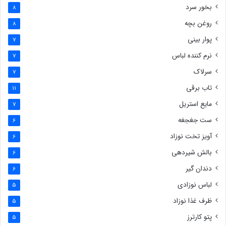
بخور سرد
8
روغن بچه
8
پوار بینی
7
نرم کننده لباس
7
سرلاک
7
تاب برقی
11
مایع استریل
7
ست جغجغه
6
آویز تخت نوزاد
6
بالش شیردهی
6
دندان گیر
6
لباس نوزادی
5
ظرف غذا نوزاد
5
پتو کارترز
5