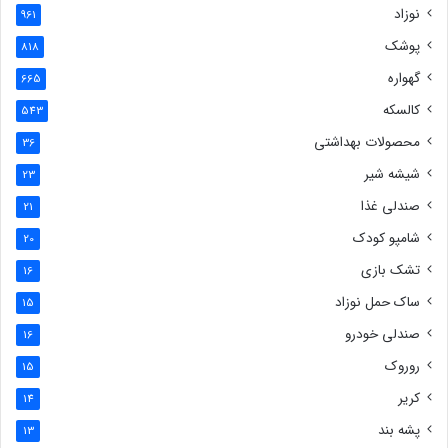
نوزاد
961
پوشک
818
گهواره
665
کالسکه
543
محصولات بهداشتی
36
شیشه شیر
23
صندلی غذا
21
شامپو کودک
20
تشک بازی
16
ساک حمل نوزاد
15
صندلی خودرو
16
روروک
15
کریر
14
پشه بند
13