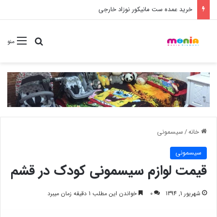
خرید شامپو سر و بدن 500 میل کودک موستلا
جستجو برا
منو
خانه
/
سیسمونی
سیسمونی
قیمت لوازم سیسمونی کودک در قشم
شهریور 1, 1394
0
خواندن این مطلب 1 دقیقه زمان میبرد