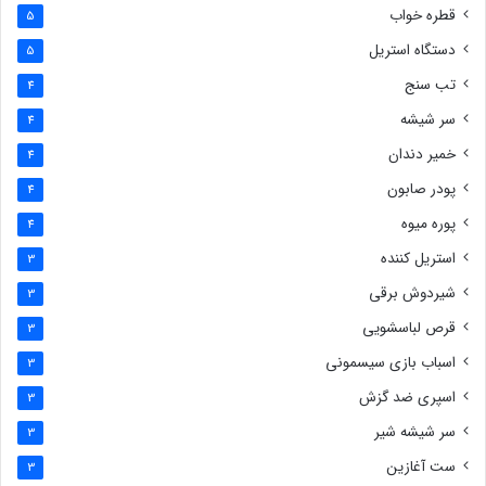
قطره خواب
5
دستگاه استریل
5
تب سنج
4
سر شیشه
4
خمیر دندان
4
پودر صابون
4
پوره میوه
4
استریل کننده
3
شیردوش برقی
3
قرص لباسشویی
3
اسباب بازی سیسمونی
3
اسپری ضد گزش
3
سر شیشه شیر
3
ست آغازین
3