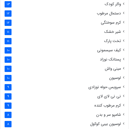
واکر کودک
13
دستمال مرطوب
12
کرم سوختگی
12
شیر خشک
11
تخت پارک
11
کیف سیسمونی
10
پستانک نوزاد
10
مینی واش
10
لوسیون
10
سرویس حوله نوزادی
9
نی نی لای لای
9
کرم مرطوب کننده
9
شامپو سر و بدن
8
لوسیون بیبی کوکول
8