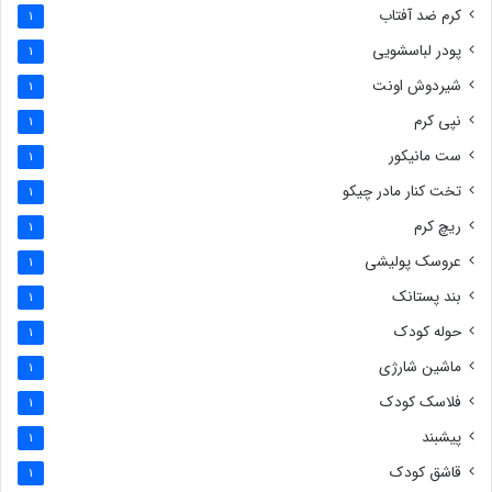
کرم ضد آفتاب
1
پودر لباسشویی
1
شیردوش اونت
1
نپی کرم
1
ست مانیکور
1
تخت کنار مادر چیکو
1
ریچ کرم
1
عروسک پولیشی
1
بند پستانک
1
حوله کودک
1
ماشین شارژی
1
فلاسک کودک
1
پیشبند
1
قاشق کودک
1