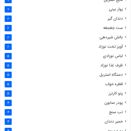
پوار بینی
7
دندان گیر
6
ست جغجغه
6
بالش شیردهی
6
آویز تخت نوزاد
6
لباس نوزادی
5
ظرف غذا نوزاد
5
دستگاه استریل
5
قطره خواب
5
پتو کارترز
5
پودر صابون
4
تب سنج
4
خمیر دندان
4
پوره میوه
4