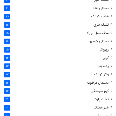
صندلی غذا
21
شامپو کودک
20
تشک بازی
16
ساک حمل نوزاد
15
صندلی خودرو
16
روروک
15
کریر
14
پشه بند
13
واکر کودک
13
دستمال مرطوب
12
کرم سوختگی
12
تخت پارک
11
شیر خشک
11
مینی واش
10