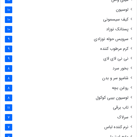
لوسیون
10
کیف سیسمونی
10
پستانک نوزاد
10
سرویس حوله نوزادی
9
کرم مرطوب کننده
9
نی نی لای لای
9
بخور سرد
8
شامپو سر و بدن
8
روغن بچه
8
لوسیون بیبی کوکول
8
تاب برقی
11
سرلاک
7
نرم کننده لباس
7
مایع استریل
7