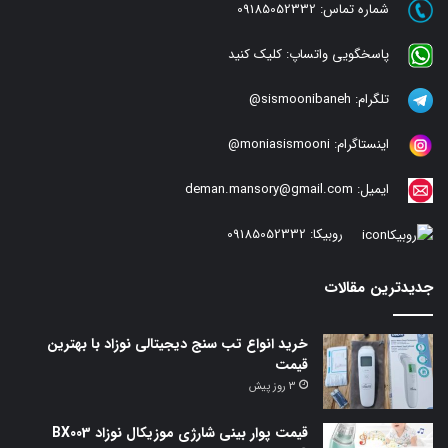
شماره تماس:
09185052332
پاسخگویی واتساپ:
کلیک کنید
تلگرام:
sismoonibaneh@
اینستاگرام:
moniasismooni@
ایمیل:
deman.mansory@gmail.com
روبیکا:
09185052332
جدیدترین مقالات
خرید انواع تب سنج دیجیتالی نوزاد با بهترین
قیمت
3 روز پیش
قیمت پوار بینی شارژی موزیکال نوزاد BX003