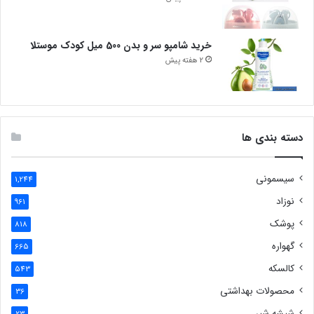
خرید شامپو سر و بدن 500 میل کودک موستلا
2 هفته پیش
دسته بندی ها
سیسمونی
1,244
نوزاد
961
پوشک
818
گهواره
665
کالسکه
543
محصولات بهداشتی
36
شیشه شیر
23