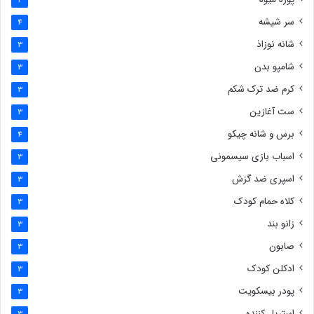
سر شیشه
4
شانه نوزاذ
3
شامپو بدن
3
کرم ضد ترک شکم
3
ست آغازین
3
برس و شانه چیکو
4
اسباب بازی سیسمونی
3
اسپری ضد گزش
3
کلاه حمام کودک
3
زانو بند
3
صابون
3
ادکلن کودک
3
پودر بیسکویت
3
استریل کننده
3