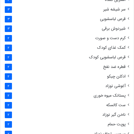
سر شیشه شیر
3
قرص لباسشویی
3
شیردوش برقی
3
کرم دست و صورت
2
کمک غذای کودک
2
قرص لباسشویی کودک
2
قطره ضد نفخ
2
ادکلن چیکو
2
آغوشی نوزاد
2
پستانک میوه خوری
2
ست کالسکه
2
ناخن گیر نوزاد
2
پوپت حمام
2
سرویس لحاف نوزاد
2