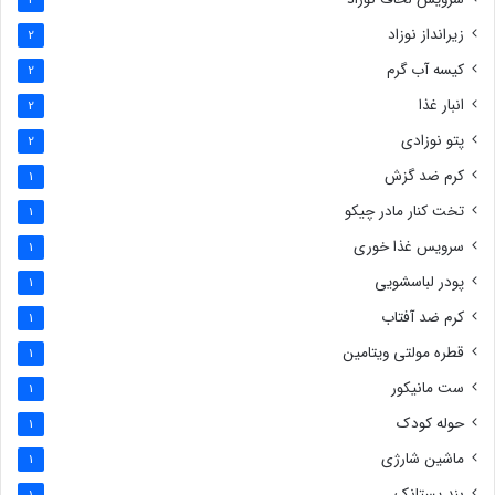
زیرانداز نوزاد
2
کیسه آب گرم
2
انبار غذا
2
پتو نوزادی
2
کرم ضد گزش
1
تخت کنار مادر چیکو
1
سرویس غذا خوری
1
پودر لباسشویی
1
کرم ضد آفتاب
1
قطره مولتی ویتامین
1
ست مانیکور
1
حوله کودک
1
ماشین شارژی
1
بند پستانک
1