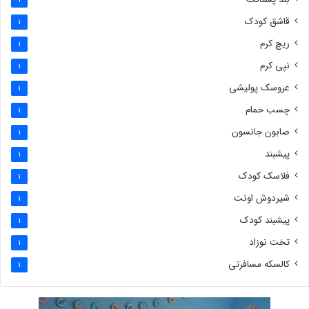
قاشق کودک
1
ریچ کرم
1
نپی کرم
1
عروسک پولیشی
1
چسب حمام
1
صابون جانسون
1
پیشبند
1
فلاسک کودک
1
شیردوش اونت
1
پیشبند کودک
1
تخت نوزاد
1
کالسکه مسافرتی
1