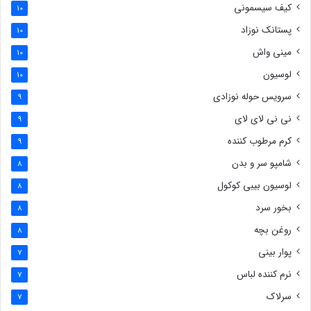
کیف سیسمونی
10
پستانک نوزاد
10
مینی واش
10
لوسیون
10
سرویس حوله نوزادی
9
نی نی لای لای
9
کرم مرطوب کننده
9
شامپو سر و بدن
8
لوسیون بیبی کوکول
8
بخور سرد
8
روغن بچه
8
پوار بینی
7
نرم کننده لباس
7
سرلاک
7