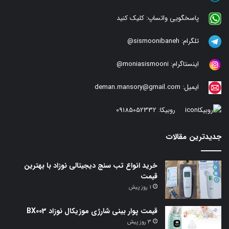
پاسخگویی واتساپ:
کلیک کنید
تلگرام:
sismoonibaneh@
اینستاگرام:
moniasismooni@
ایمیل:
deman.mansory@gmail.com
روبیکا:
09185052332
جدیدترین مقالات
خرید انواع تب سنج دیجیتالی نوزاد با بهترین
قیمت
1 روز پیش
قیمت پوار بینی شارژی موزیکال نوزاد BX003
3 روز پیش