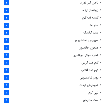
ناخن گیر نوزاد
2
زیرانداز نوزاد
2
کیسه آب گرم
2
انبار غذا
2
ست کالسکه
2
سرویس غذا خوری
1
صابون جانسون
1
قطره مولتی ویتامین
1
کرم ضد گزش
1
کرم ضد آفتاب
1
پودر لباسشویی
1
شیردوش اونت
1
نپی کرم
1
ست مانیکور
1