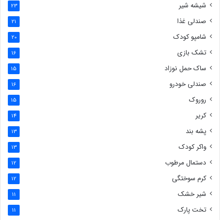
شیشه شیر
23
صندلی غذا
21
شامپو کودک
20
تشک بازی
16
ساک حمل نوزاد
15
صندلی خودرو
16
روروک
15
کریر
14
پشه بند
13
واکر کودک
13
دستمال مرطوب
12
کرم سوختگی
12
شیر خشک
11
تخت پارک
11