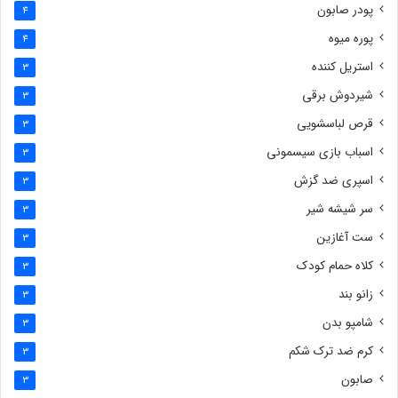
پودر صابون
4
پوره میوه
4
استریل کننده
3
شیردوش برقی
3
قرص لباسشویی
3
اسباب بازی سیسمونی
3
اسپری ضد گزش
3
سر شیشه شیر
3
ست آغازین
3
کلاه حمام کودک
3
زانو بند
3
شامپو بدن
3
کرم ضد ترک شکم
3
صابون
3