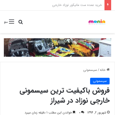
خرید شامپو سر و بدن 500 میل کودک موستلا
جستجو برا
منو
خانه
/
سیسمونی
سیسمونی
فروش باکیفیت ترین سیسمونی
خارجی نوزاد در شیراز
شهریور 2, 1394
0
خواندن این مطلب 1 دقیقه زمان میبرد