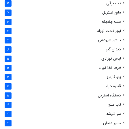
تاب برقی
11
مایع استریل
7
ست جغجغه
6
آویز تخت نوزاد
6
بالش شیردهی
6
دندان گیر
6
لباس نوزادی
5
ظرف غذا نوزاد
5
پتو کارترز
5
قطره خواب
5
دستگاه استریل
5
تب سنج
4
سر شیشه
4
خمیر دندان
4