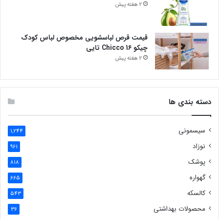
2 هفته پیش
قیمت قرص لباسشویی مخصوص لباس کودک
چیکو Chicco 16 تایی
2 هفته پیش
دسته بندی ها
سیسمونی
1,244
نوزاد
961
پوشک
818
گهواره
665
کالسکه
543
محصولات بهداشتی
36