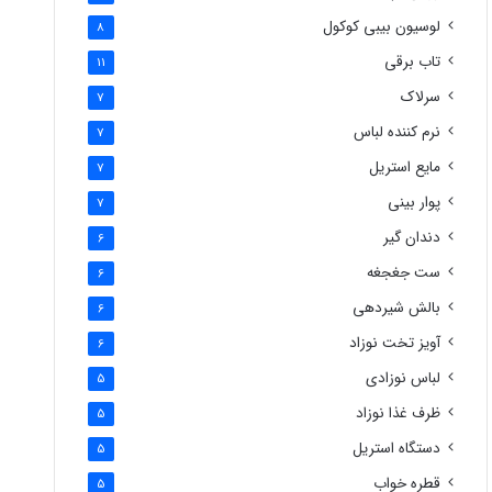
لوسیون بیبی کوکول
8
تاب برقی
11
سرلاک
7
نرم کننده لباس
7
مایع استریل
7
پوار بینی
7
دندان گیر
6
ست جغجغه
6
بالش شیردهی
6
آویز تخت نوزاد
6
لباس نوزادی
5
ظرف غذا نوزاد
5
دستگاه استریل
5
قطره خواب
5