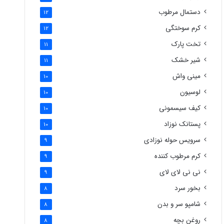
دستمال مرطوب
12
کرم سوختگی
12
تخت پارک
11
شیر خشک
11
مینی واش
10
لوسیون
10
کیف سیسمونی
10
پستانک نوزاد
10
سرویس حوله نوزادی
9
کرم مرطوب کننده
9
نی نی لای لای
9
بخور سرد
8
شامپو سر و بدن
8
روغن بچه
8