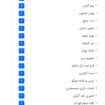
پتو کارترز
5
پودر صابون
4
تب سنج
4
خمیر دندان
4
پوره میوه
4
سر شیشه
4
شانه نوزاذ
3
شامپو بدن
3
کرم ضد ترک شکم
3
ست آغازین
3
برس و شانه چیکو
4
اسباب بازی سیسمونی
3
اسپری ضد گزش
3
کلاه حمام کودک
3