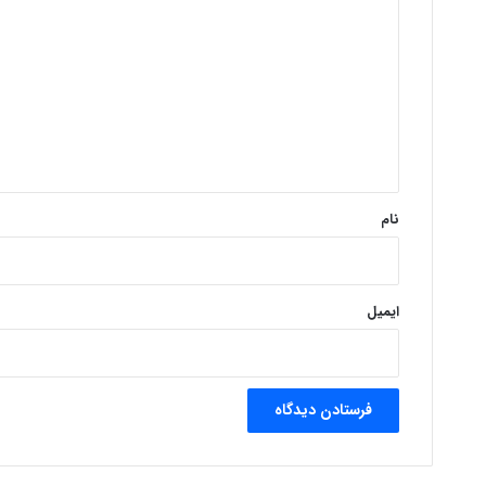
ی
د
گ
ا
ه
*
نام
ایمیل