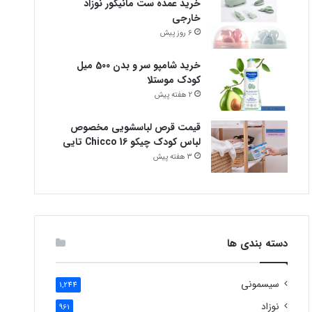
خرید عمده ست مانیکور نوزاد
خارجی
6 روز پیش
خرید شامپو سر و بدن 500 میل
کودک موستلا
2 هفته پیش
قیمت قرص لباسشویی مخصوص
لباس کودک چیکو Chicco 16 تایی
3 هفته پیش
دسته بندی ها
سیسمونی
1,244
نوزاد
961