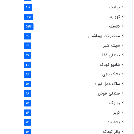
پوشک
818
گهواره
665
کالسکه
543
محصولات بهداشتی
36
شیشه شیر
23
صندلی غذا
21
شامپو کودک
20
تشک بازی
16
ساک حمل نوزاد
15
صندلی خودرو
16
روروک
15
کریر
14
پشه بند
13
واکر کودک
13