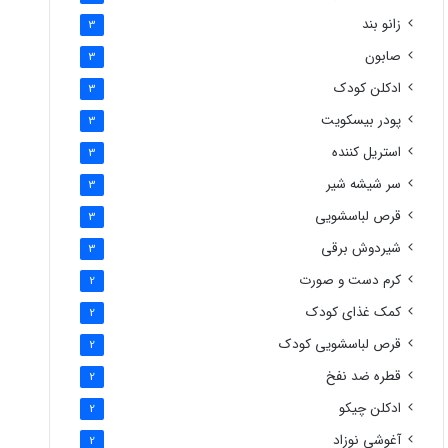
زانو بند
3
صابون
3
ادکلن کودک
3
پودر بیسکویت
3
استریل کننده
3
سر شیشه شیر
3
قرص لباسشویی
3
شیردوش برقی
3
کرم دست و صورت
2
کمک غذای کودک
2
قرص لباسشویی کودک
2
قطره ضد نفخ
2
ادکلن چیکو
2
آغوشی نوزاد
2