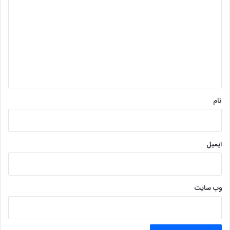
ی
د
گ
ا
ه
*
نام
ایمیل
وب‌ سایت