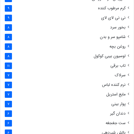
کرم مرطوب کننده
9
نی نی لای لای
9
بخور سرد
8
شامپو سر و بدن
8
روغن بچه
8
لوسیون بیبی کوکول
8
تاب برقی
11
سرلاک
7
نرم کننده لباس
7
مایع استریل
7
پوار بینی
7
دندان گیر
6
ست جغجغه
6
بالش شیردهی
6