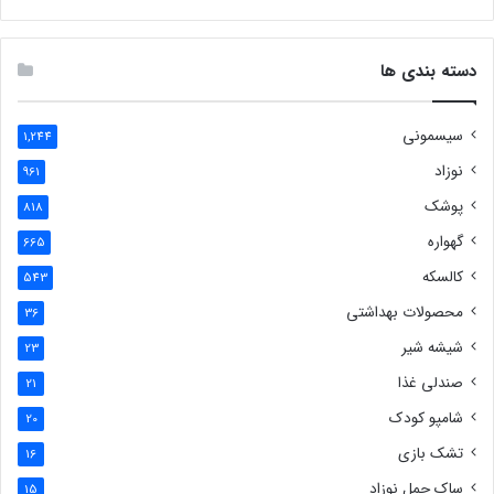
دسته بندی ها
سیسمونی
1,244
نوزاد
961
پوشک
818
گهواره
665
کالسکه
543
محصولات بهداشتی
36
شیشه شیر
23
صندلی غذا
21
شامپو کودک
20
تشک بازی
16
ساک حمل نوزاد
15