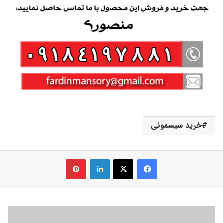
خرید سیسمونی
فیس بوک
X
لینکدین
‫پین‌ترست