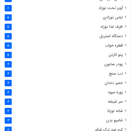
آویز تخت نوزاد
6
لباس نوزادی
5
ظرف غذا نوزاد
5
دستگاه استریل
5
قطره خواب
5
پتو کارترز
5
پودر صابون
4
تب سنج
4
خمیر دندان
4
پوره میوه
4
سر شیشه
4
شانه نوزاذ
3
شامپو بدن
3
کرم ضد ترک شکم
3