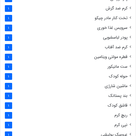
کرم ضد گزش
1
تخت کنار مادر چیکو
1
سرویس غذا خوری
1
پودر لباسشویی
1
کرم ضد آفتاب
1
قطره مولتی ویتامین
1
ست مانیکور
1
حوله کودک
1
ماشین شارژی
1
بند پستانک
1
قاشق کودک
1
ریچ کرم
1
نپی کرم
1
عروسک پولیشی
1