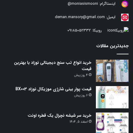
اینستاگرام:
moniasismooni@
ایمیل:
deman.mansory@gmail.com
روبیکا:
09185052332
جدیدترین مقالات
خرید انواع تب سنج دیجیتالی نوزاد با بهترین
قیمت
4 روز پیش
قیمت پوار بینی شارژی موزیکال نوزاد BX003
6 روز پیش
خرید سر شیشه نچرال یک قطره اونت
اسفند 5, 1404