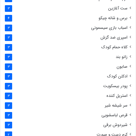
ست آغازین
3
برس و شانه چیکو
4
اسباب بازی سیسمونی
3
اسپری ضد گزش
3
کلاه حمام کودک
3
زانو بند
3
صابون
3
ادکلن کودک
3
پودر بیسکویت
3
استریل کننده
3
سر شیشه شیر
3
قرص لباسشویی
3
شیردوش برقی
3
کرم دست و صورت
2