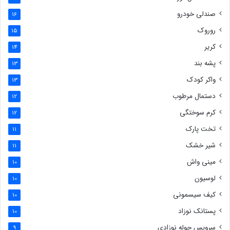
صندلی خودرو
16
روروک
15
کریر
14
پشه بند
13
واکر کودک
13
دستمال مرطوب
12
کرم سوختگی
12
تخت پارک
11
شیر خشک
11
مینی واش
10
لوسیون
10
کیف سیسمونی
10
پستانک نوزاد
10
سرویس حوله نوزادی
9