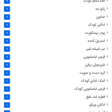
کلاه حمام کودک
3
زانو بند
3
صابون
3
ادکلن کودک
3
پودر بیسکویت
3
استریل کننده
3
سر شیشه شیر
3
قرص لباسشویی
3
شیردوش برقی
3
کرم دست و صورت
2
کمک غذای کودک
2
قرص لباسشویی کودک
2
قطره ضد نفخ
2
ادکلن چیکو
2