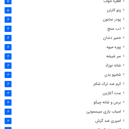
قطره خواب
5
پتو کارترز
5
پودر صابون
4
تب سنج
4
خمیر دندان
4
پوره میوه
4
سر شیشه
4
شانه نوزاذ
3
شامپو بدن
3
کرم ضد ترک شکم
3
ست آغازین
3
برس و شانه چیکو
4
اسباب بازی سیسمونی
3
اسپری ضد گزش
3