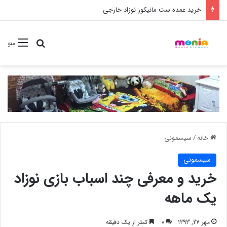
خرید شامپو سر و بدن 500 میل کودک موستلا
جستجو برا
منو
خانه
/
سیسمونی
سیسمونی
خرید و معرفی چند اسباب بازی نوزاد
یک ماهه
مهر 27, 1393
0
کمتر از یک دقیقه