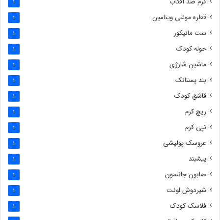
کرم ضد آفتاب
1
قطره مولتی ویتامین
1
ست مانیکور
1
حوله کودک
1
ماشین شارژی
1
بند پستانک
1
قاشق کودک
1
ریچ کرم
1
نپی کرم
1
عروسک پولیشی
1
پیشبند
1
صابون جانسون
1
شیردوش اونت
1
فلاسک کودک
1