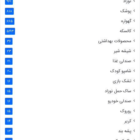
نوزاد
961
پوشک
818
گهواره
665
کالسکه
543
محصولات بهداشتی
36
شیشه شیر
23
صندلی غذا
21
شامپو کودک
20
تشک بازی
16
ساک حمل نوزاد
15
صندلی خودرو
16
روروک
15
کریر
14
پشه بند
13