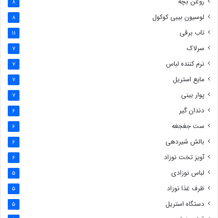
روغن بچه
8
لوسیون بیبی کوکول
8
تاب برقی
11
سرلاک
7
نرم کننده لباس
7
مایع استریل
7
پوار بینی
7
دندان گیر
6
ست جغجغه
6
بالش شیردهی
6
آویز تخت نوزاد
6
لباس نوزادی
5
ظرف غذا نوزاد
5
دستگاه استریل
5