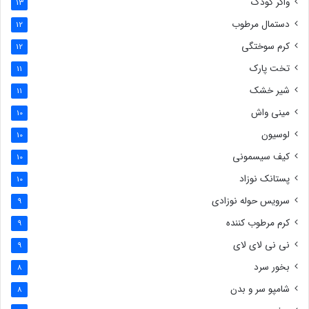
واکر کودک
13
دستمال مرطوب
12
کرم سوختگی
12
تخت پارک
11
شیر خشک
11
مینی واش
10
لوسیون
10
کیف سیسمونی
10
پستانک نوزاد
10
سرویس حوله نوزادی
9
کرم مرطوب کننده
9
نی نی لای لای
9
بخور سرد
8
شامپو سر و بدن
8