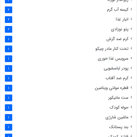
2
کیسه آب گرم
2
انبار غذا
2
پتو نوزادی
2
کرم ضد گزش
1
تخت کنار مادر چیکو
1
سرویس غذا خوری
1
پودر لباسشویی
1
کرم ضد آفتاب
1
قطره مولتی ویتامین
1
ست مانیکور
1
حوله کودک
1
ماشین شارژی
1
بند پستانک
1
قاشق کودک