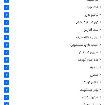
4
شانه نوزاذ
3
شامپو بدن
3
کرم ضد ترک شکم
3
ست آغازین
3
برس و شانه چیکو
4
اسباب بازی سیسمونی
3
اسپری ضد گزش
3
کلاه حمام کودک
3
زانو بند
3
صابون
3
ادکلن کودک
3
پودر بیسکویت
3
استریل کننده
3
سر شیشه شیر