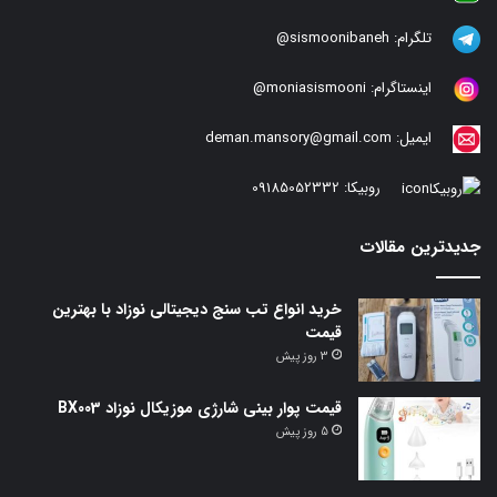
تلگرام:
sismoonibaneh@
اینستاگرام:
moniasismooni@
ایمیل:
deman.mansory@gmail.com
روبیکا:
09185052332
جدیدترین مقالات
خرید انواع تب سنج دیجیتالی نوزاد با بهترین
قیمت
3 روز پیش
قیمت پوار بینی شارژی موزیکال نوزاد BX003
5 روز پیش