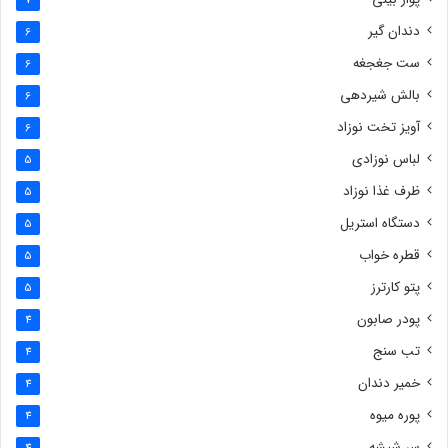
7
دندان گیر
6
ست جغجغه
6
بالش شیردهی
6
آویز تخت نوزاد
6
لباس نوزادی
5
ظرف غذا نوزاد
5
دستگاه استریل
5
قطره خواب
5
پتو کارترز
5
پودر صابون
4
تب سنج
4
خمیر دندان
4
پوره میوه
4
سر شیشه