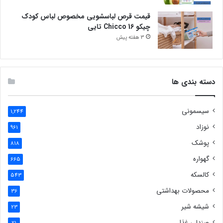
قیمت قرص لباسشویی مخصوص لباس کودک
چیکو Chicco 16 تایی
3 هفته پیش
دسته بندی ها
سیسمونی
1,244
نوزاد
961
پوشک
818
گهواره
665
کالسکه
543
محصولات بهداشتی
36
شیشه شیر
23
صندلی غذا