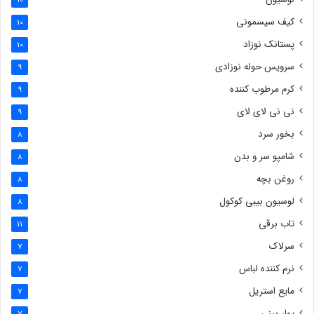
10
کیف سیسمونی
10
پستانک نوزاد
10
سرویس حوله نوزادی
9
کرم مرطوب کننده
9
نی نی لای لای
9
بخور سرد
8
شامپو سر و بدن
8
روغن بچه
8
لوسیون بیبی کوکول
8
تاب برقی
11
سرلاک
7
نرم کننده لباس
7
مایع استریل
7
پوار بینی