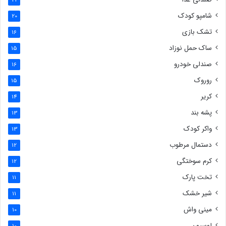
21
شامپو کودک
20
تشک بازی
16
ساک حمل نوزاد
15
صندلی خودرو
16
روروک
15
کریر
14
پشه بند
13
واکر کودک
13
دستمال مرطوب
12
کرم سوختگی
12
تخت پارک
11
شیر خشک
11
مینی واش
10
لوسیون