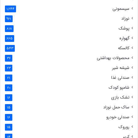
سیسمونی
1,244
نوزاد
961
پوشک
818
گهواره
665
کالسکه
543
محصولات بهداشتی
36
شیشه شیر
23
صندلی غذا
21
شامپو کودک
20
تشک بازی
16
ساک حمل نوزاد
15
صندلی خودرو
16
روروک
15
کریر
14