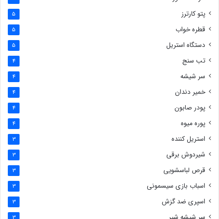
پتو کارترز
5
قطره خواب
5
دستگاه استریل
5
تب سنج
4
سر شیشه
4
خمیر دندان
4
پودر صابون
4
پوره میوه
4
استریل کننده
3
شیردوش برقی
3
قرص لباسشویی
3
اسباب بازی سیسمونی
3
اسپری ضد گزش
3
سر شیشه شیر
3