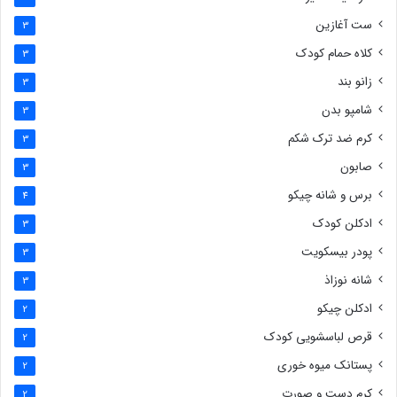
ست آغازین
3
کلاه حمام کودک
3
زانو بند
3
شامپو بدن
3
کرم ضد ترک شکم
3
صابون
3
برس و شانه چیکو
4
ادکلن کودک
3
پودر بیسکویت
3
شانه نوزاذ
3
ادکلن چیکو
2
قرص لباسشویی کودک
2
پستانک میوه خوری
2
کرم دست و صورت
2