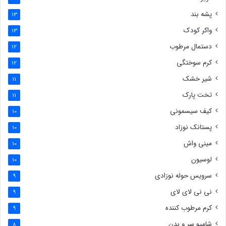
پشه بند
13
واکر کودک
13
دستمال مرطوب
12
کرم سوختگی
12
شیر خشک
11
تخت پارک
11
کیف سیسمونی
10
پستانک نوزاد
10
مینی واش
10
لوسیون
10
سرویس حوله نوزادی
9
نی نی لای لای
9
کرم مرطوب کننده
9
شامپو سر و بدن
8