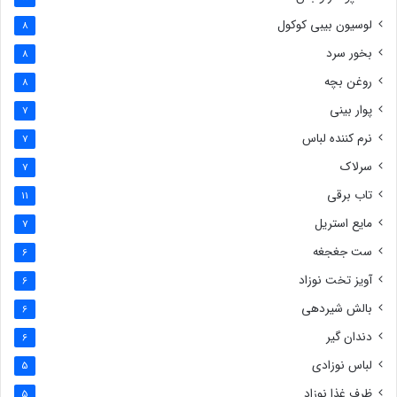
لوسیون بیبی کوکول
8
بخور سرد
8
روغن بچه
8
پوار بینی
7
نرم کننده لباس
7
سرلاک
7
تاب برقی
11
مایع استریل
7
ست جغجغه
6
آویز تخت نوزاد
6
بالش شیردهی
6
دندان گیر
6
لباس نوزادی
5
ظرف غذا نوزاد
5