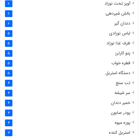
آویز تخت نوزاد
6
بالش شیردهی
6
دندان گیر
6
لباس نوزادی
5
ظرف غذا نوزاد
5
پتو کارترز
5
قطره خواب
5
دستگاه استریل
5
تب سنج
4
سر شیشه
4
خمیر دندان
4
پودر صابون
4
پوره میوه
4
استریل کننده
3