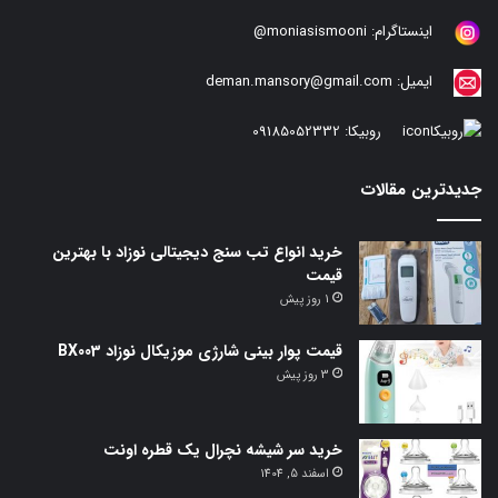
اینستاگرام:
moniasismooni@
ایمیل:
deman.mansory@gmail.com
روبیکا:
09185052332
جدیدترین مقالات
خرید انواع تب سنج دیجیتالی نوزاد با بهترین
قیمت
1 روز پیش
قیمت پوار بینی شارژی موزیکال نوزاد BX003
3 روز پیش
خرید سر شیشه نچرال یک قطره اونت
اسفند 5, 1404