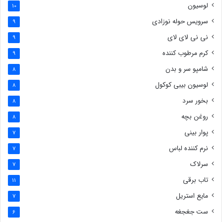
لوسیون
10
سرویس حوله نوزادی
9
نی نی لای لای
9
کرم مرطوب کننده
9
شامپو سر و بدن
8
لوسیون بیبی کوکول
8
بخور سرد
8
روغن بچه
8
پوار بینی
7
نرم کننده لباس
7
سرلاک
7
تاب برقی
11
مایع استریل
7
ست جغجغه
6