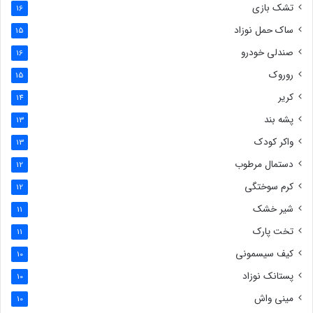
تشک بازی
16
ساک حمل نوزاد
15
صندلی خودرو
16
روروک
15
کریر
14
پشه بند
13
واکر کودک
13
دستمال مرطوب
12
کرم سوختگی
12
شیر خشک
11
تخت پارک
11
کیف سیسمونی
10
پستانک نوزاد
10
مینی واش
10