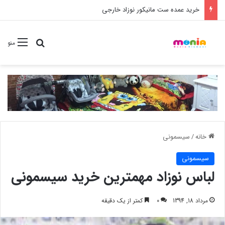
خرید شامپو سر و بدن 500 میل کودک موستلا
جستجو برا
منو
خانه
/
سیسمونی
سیسمونی
لباس نوزاد مهمترین خرید سیسمونی
مرداد 18, 1394
0
کمتر از یک دقیقه