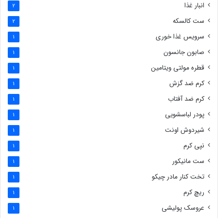
انبار غذا
2
ست کالسکه
2
سرویس غذا خوری
1
صابون جانسون
1
قطره مولتی ویتامین
1
کرم ضد گزش
1
کرم ضد آفتاب
1
پودر لباسشویی
1
شیردوش اونت
1
نپی کرم
1
ست مانیکور
1
تخت کنار مادر چیکو
1
ریچ کرم
1
عروسک پولیشی
1