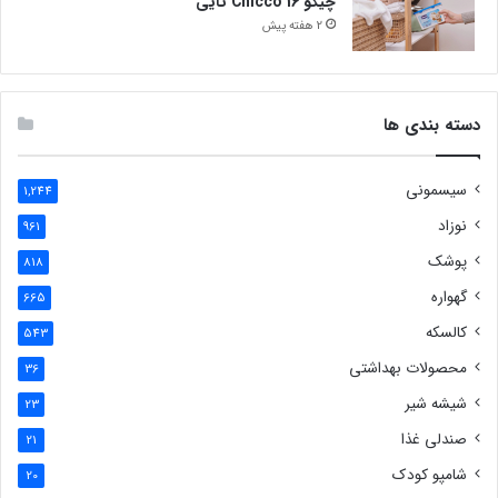
چیکو Chicco 16 تایی
2 هفته پیش
دسته بندی ها
سیسمونی
1,244
نوزاد
961
پوشک
818
گهواره
665
کالسکه
543
محصولات بهداشتی
36
شیشه شیر
23
صندلی غذا
21
شامپو کودک
20