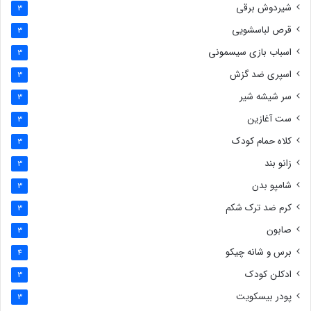
شیردوش برقی
3
قرص لباسشویی
3
اسباب بازی سیسمونی
3
اسپری ضد گزش
3
سر شیشه شیر
3
ست آغازین
3
کلاه حمام کودک
3
زانو بند
3
شامپو بدن
3
کرم ضد ترک شکم
3
صابون
3
برس و شانه چیکو
4
ادکلن کودک
3
پودر بیسکویت
3