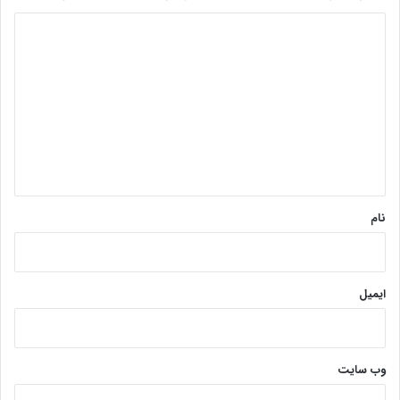
د
ی
د
گ
ا
ه
*
نام
ایمیل
وب‌ سایت