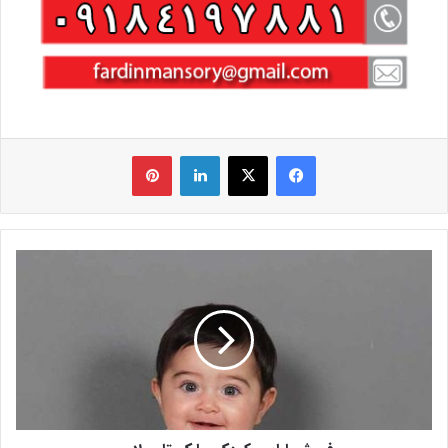
فیس بوک
X
لینکدین
‫پین‌ترست