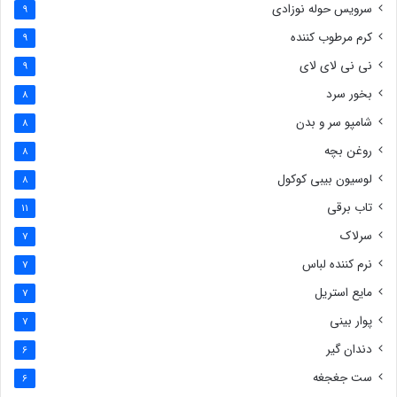
سرویس حوله نوزادی
9
کرم مرطوب کننده
9
نی نی لای لای
9
بخور سرد
8
شامپو سر و بدن
8
روغن بچه
8
لوسیون بیبی کوکول
8
تاب برقی
11
سرلاک
7
نرم کننده لباس
7
مایع استریل
7
پوار بینی
7
دندان گیر
6
ست جغجغه
6