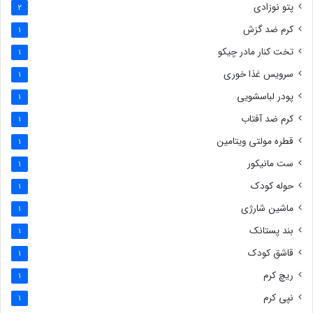
پتو نوزادی
2
کرم ضد گزش
1
تخت کنار مادر چیکو
1
سرویس غذا خوری
1
پودر لباسشویی
1
کرم ضد آفتاب
1
قطره مولتی ویتامین
1
ست مانیکور
1
حوله کودک
1
ماشین شارژی
1
بند پستانک
1
قاشق کودک
1
ریچ کرم
1
نپی کرم
1