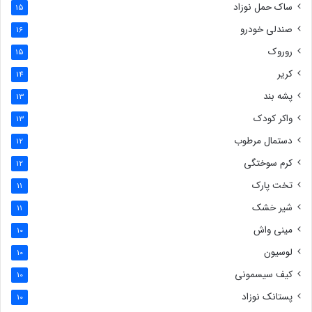
ساک حمل نوزاد
15
صندلی خودرو
16
روروک
15
کریر
14
پشه بند
13
واکر کودک
13
دستمال مرطوب
12
کرم سوختگی
12
تخت پارک
11
شیر خشک
11
مینی واش
10
لوسیون
10
کیف سیسمونی
10
پستانک نوزاد
10