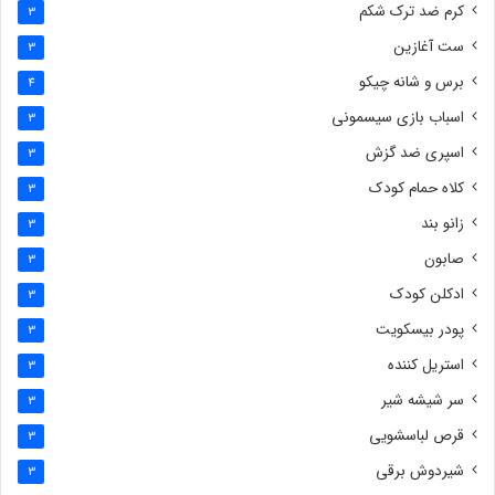
کرم ضد ترک شکم
3
ست آغازین
3
برس و شانه چیکو
4
اسباب بازی سیسمونی
3
اسپری ضد گزش
3
کلاه حمام کودک
3
زانو بند
3
صابون
3
ادکلن کودک
3
پودر بیسکویت
3
استریل کننده
3
سر شیشه شیر
3
قرص لباسشویی
3
شیردوش برقی
3