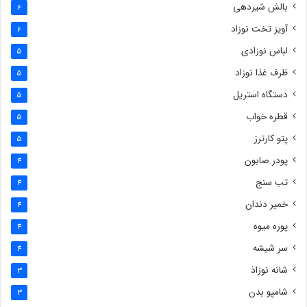
بالش شیردهی
6
آویز تخت نوزاد
6
لباس نوزادی
5
ظرف غذا نوزاد
5
دستگاه استریل
5
قطره خواب
5
پتو کارترز
5
پودر صابون
4
تب سنج
4
خمیر دندان
4
پوره میوه
4
سر شیشه
4
شانه نوزاذ
3
شامپو بدن
3