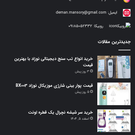
ایمیل:
deman.mansory@gmail.com
روبیکا:
09185052332
جدیدترین مقالات
خرید انواع تب سنج دیجیتالی نوزاد با بهترین
قیمت
3 روز پیش
قیمت پوار بینی شارژی موزیکال نوزاد BX003
5 روز پیش
خرید سر شیشه نچرال یک قطره اونت
اسفند 5, 1404