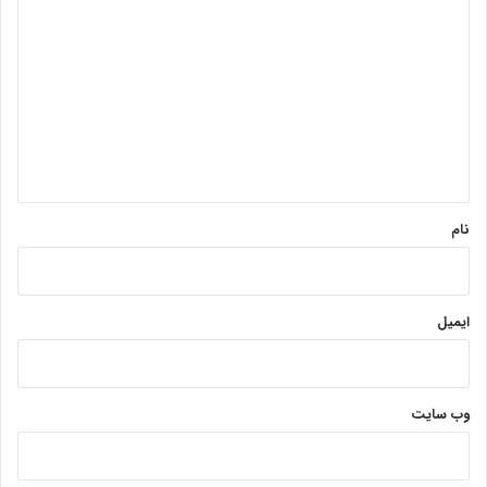
ی
د
گ
ا
ه
*
نام
ایمیل
وب‌ سایت