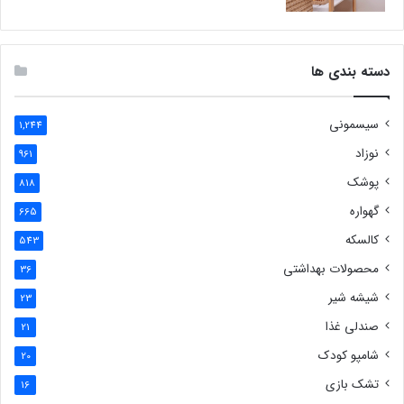
دسته بندی ها
سیسمونی
1,244
نوزاد
961
پوشک
818
گهواره
665
کالسکه
543
محصولات بهداشتی
36
شیشه شیر
23
صندلی غذا
21
شامپو کودک
20
تشک بازی
16