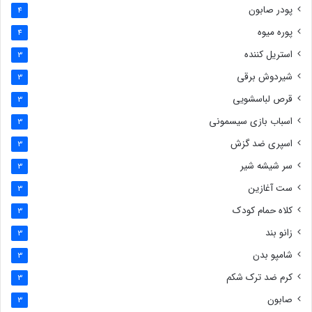
پودر صابون
4
پوره میوه
4
استریل کننده
3
شیردوش برقی
3
قرص لباسشویی
3
اسباب بازی سیسمونی
3
اسپری ضد گزش
3
سر شیشه شیر
3
ست آغازین
3
کلاه حمام کودک
3
زانو بند
3
شامپو بدن
3
کرم ضد ترک شکم
3
صابون
3