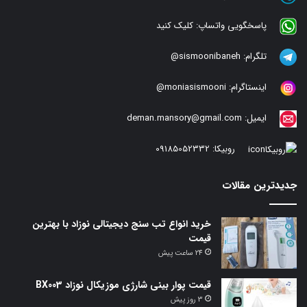
پاسخگویی واتساپ:
کلیک کنید
تلگرام:
sismoonibaneh@
اینستاگرام:
moniasismooni@
ایمیل:
deman.mansory@gmail.com
روبیکا:
09185052332
جدیدترین مقالات
خرید انواع تب سنج دیجیتالی نوزاد با بهترین
قیمت
24 ساعت پیش
قیمت پوار بینی شارژی موزیکال نوزاد BX003
3 روز پیش