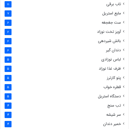
تاب برقی
11
مایع استریل
7
ست جغجغه
6
آویز تخت نوزاد
6
بالش شیردهی
6
دندان گیر
6
لباس نوزادی
5
ظرف غذا نوزاد
5
پتو کارترز
5
قطره خواب
5
دستگاه استریل
5
تب سنج
4
سر شیشه
4
خمیر دندان
4