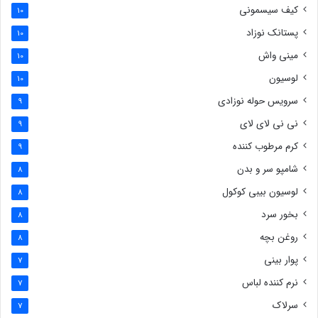
کیف سیسمونی
10
پستانک نوزاد
10
مینی واش
10
لوسیون
10
سرویس حوله نوزادی
9
نی نی لای لای
9
کرم مرطوب کننده
9
شامپو سر و بدن
8
لوسیون بیبی کوکول
8
بخور سرد
8
روغن بچه
8
پوار بینی
7
نرم کننده لباس
7
سرلاک
7