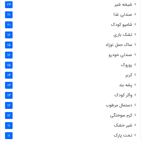
شیشه شیر
23
صندلی غذا
21
شامپو کودک
20
تشک بازی
16
ساک حمل نوزاد
15
صندلی خودرو
16
روروک
15
کریر
14
پشه بند
13
واکر کودک
13
دستمال مرطوب
12
کرم سوختگی
12
شیر خشک
11
تخت پارک
11