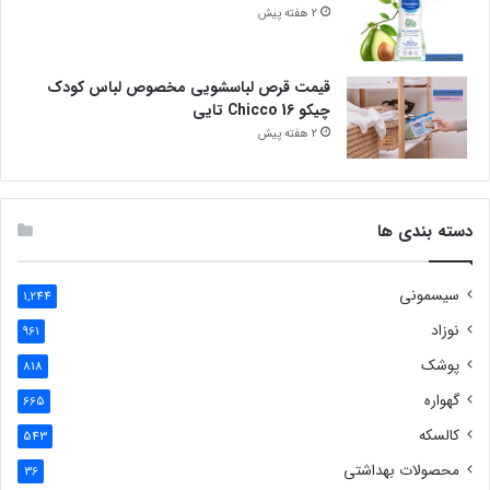
2 هفته پیش
قیمت قرص لباسشویی مخصوص لباس کودک
چیکو Chicco 16 تایی
2 هفته پیش
دسته بندی ها
سیسمونی
1,244
نوزاد
961
پوشک
818
گهواره
665
کالسکه
543
محصولات بهداشتی
36