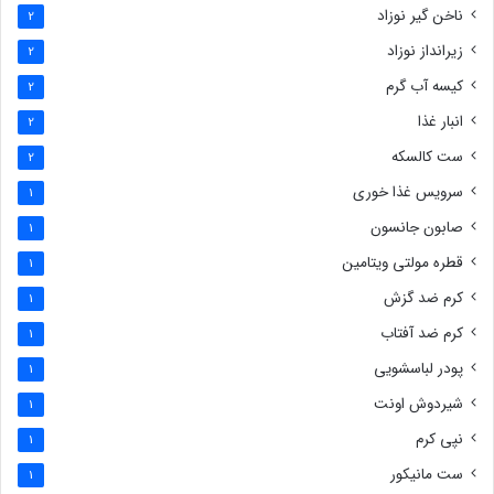
ناخن گیر نوزاد
2
زیرانداز نوزاد
2
کیسه آب گرم
2
انبار غذا
2
ست کالسکه
2
سرویس غذا خوری
1
صابون جانسون
1
قطره مولتی ویتامین
1
کرم ضد گزش
1
کرم ضد آفتاب
1
پودر لباسشویی
1
شیردوش اونت
1
نپی کرم
1
ست مانیکور
1