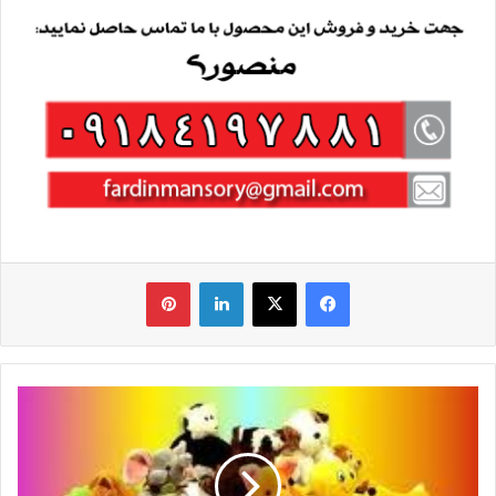
فیس بوک
X
لینکدین
‫پین‌ترست