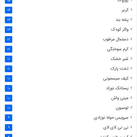
روروک
15
کریر
14
پشه بند
13
واکر کودک
13
دستمال مرطوب
12
کرم سوختگی
12
شیر خشک
11
تخت پارک
11
کیف سیسمونی
10
پستانک نوزاد
10
مینی واش
10
لوسیون
10
سرویس حوله نوزادی
9
نی نی لای لای
9