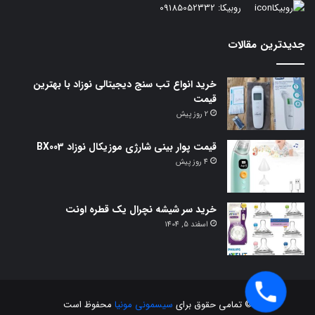
روبیکا:
09185052332
جدیدترین مقالات
خرید انواع تب سنج دیجیتالی نوزاد با بهترین
قیمت
2 روز پیش
قیمت پوار بینی شارژی موزیکال نوزاد BX003
4 روز پیش
خرید سر شیشه نچرال یک قطره اونت
اسفند 5, 1404
© تمامی حقوق برای
سیسمونی مونیا
محفوظ است