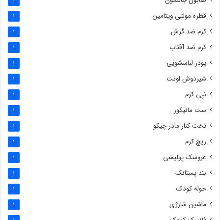
صابون جانسون
1
قطره مولتی ویتامین
1
کرم ضد گزش
1
کرم ضد آفتاب
1
پودر لباسشویی
1
شیردوش اونت
1
نپی کرم
1
ست مانیکور
1
تخت کنار مادر چیکو
1
ریچ کرم
1
عروسک پولیشی
1
بند پستانک
1
حوله کودک
1
ماشین شارژی
1