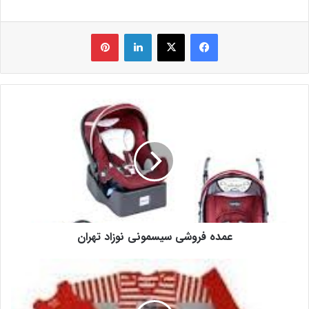
فیس بوک
X
لینکدین
‫پین‌ترست
عمده فروشی سیسمونی نوزاد تهران