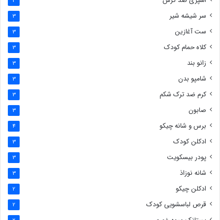
اسپری ضد گزش
3
سر شیشه شیر
3
ست آغازین
3
کلاه حمام کودک
3
زانو بند
3
شامپو بدن
3
کرم ضد ترک شکم
3
صابون
3
برس و شانه چیکو
4
ادکلن کودک
3
پودر بیسکویت
3
شانه نوزاذ
3
ادکلن چیکو
2
قرص لباسشویی کودک
2