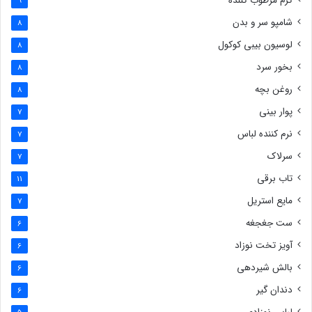
کرم مرطوب کننده
9
شامپو سر و بدن
8
لوسیون بیبی کوکول
8
بخور سرد
8
روغن بچه
8
پوار بینی
7
نرم کننده لباس
7
سرلاک
7
تاب برقی
11
مایع استریل
7
ست جغجغه
6
آویز تخت نوزاد
6
بالش شیردهی
6
دندان گیر
6