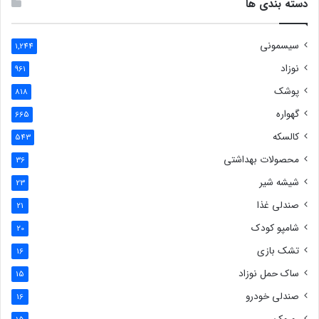
دسته بندی ها
سیسمونی
1,244
نوزاد
961
پوشک
818
گهواره
665
کالسکه
543
محصولات بهداشتی
36
شیشه شیر
23
صندلی غذا
21
شامپو کودک
20
تشک بازی
16
ساک حمل نوزاد
15
صندلی خودرو
16