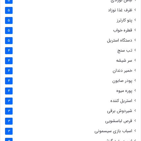
لباس نوزادی
5
ظرف غذا نوزاد
5
پتو کارترز
5
قطره خواب
5
دستگاه استریل
5
تب سنج
4
سر شیشه
4
خمیر دندان
4
پودر صابون
4
پوره میوه
4
استریل کننده
3
شیردوش برقی
3
قرص لباسشویی
3
اسباب بازی سیسمونی
3