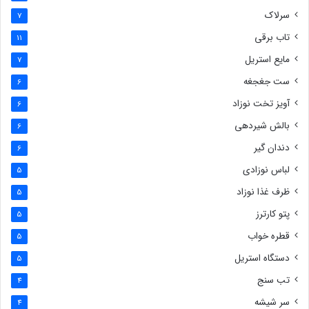
سرلاک
7
تاب برقی
11
مایع استریل
7
ست جغجغه
6
آویز تخت نوزاد
6
بالش شیردهی
6
دندان گیر
6
لباس نوزادی
5
ظرف غذا نوزاد
5
پتو کارترز
5
قطره خواب
5
دستگاه استریل
5
تب سنج
4
سر شیشه
4