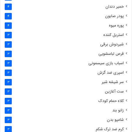
خمیر دندان
4
پودر صابون
4
پوره میوه
4
استریل کننده
3
شیردوش برقی
3
قرص لباسشویی
3
اسباب بازی سیسمونی
3
اسپری ضد گزش
3
سر شیشه شیر
3
ست آغازین
3
کلاه حمام کودک
3
زانو بند
3
شامپو بدن
3
کرم ضد ترک شکم
3