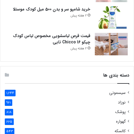
خرید شامپو سر و بدن 500 میل کودک موستلا
2 هفته پیش
قیمت قرص لباسشویی مخصوص لباس کودک
چیکو Chicco 16 تایی
2 هفته پیش
دسته بندی ها
سیسمونی
1,244
نوزاد
961
پوشک
818
گهواره
665
کالسکه
543