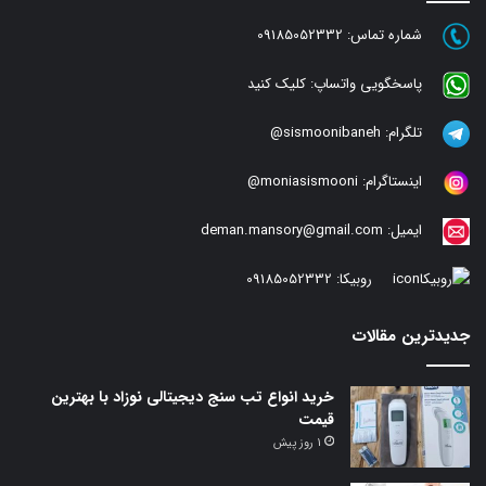
شماره تماس:
09185052332
پاسخگویی واتساپ:
کلیک کنید
تلگرام:
sismoonibaneh@
اینستاگرام:
moniasismooni@
ایمیل:
deman.mansory@gmail.com
روبیکا:
09185052332
جدیدترین مقالات
خرید انواع تب سنج دیجیتالی نوزاد با بهترین
قیمت
1 روز پیش