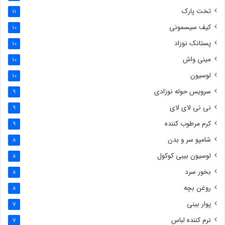
تخت پارک
11
کیف سیسمونی
10
پستانک نوزاد
10
مینی واش
10
لوسیون
10
سرویس حوله نوزادی
9
نی نی لای لای
9
کرم مرطوب کننده
9
شامپو سر و بدن
8
لوسیون بیبی کوکول
8
بخور سرد
8
روغن بچه
8
پوار بینی
7
نرم کننده لباس
7