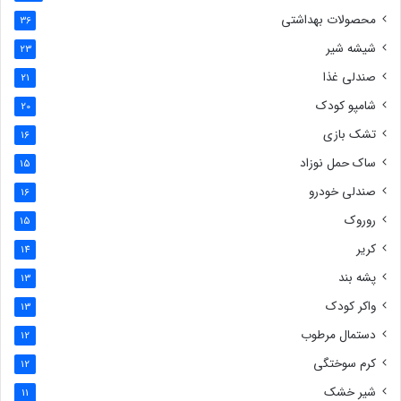
محصولات بهداشتی
36
شیشه شیر
23
صندلی غذا
21
شامپو کودک
20
تشک بازی
16
ساک حمل نوزاد
15
صندلی خودرو
16
روروک
15
کریر
14
پشه بند
13
واکر کودک
13
دستمال مرطوب
12
کرم سوختگی
12
شیر خشک
11