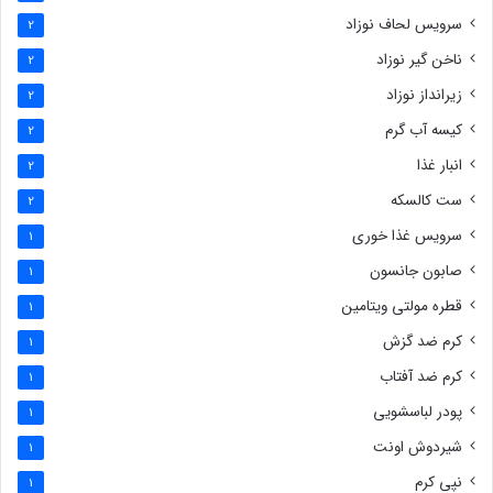
سرویس لحاف نوزاد
2
ناخن گیر نوزاد
2
زیرانداز نوزاد
2
کیسه آب گرم
2
انبار غذا
2
ست کالسکه
2
سرویس غذا خوری
1
صابون جانسون
1
قطره مولتی ویتامین
1
کرم ضد گزش
1
کرم ضد آفتاب
1
پودر لباسشویی
1
شیردوش اونت
1
نپی کرم
1