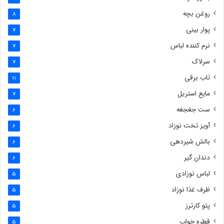
روغن بچه
8
پوار بینی
7
نرم کننده لباس
7
سرلاک
7
تاب برقی
11
مایع استریل
7
ست جغجغه
6
آویز تخت نوزاد
6
بالش شیردهی
6
دندان گیر
6
لباس نوزادی
5
ظرف غذا نوزاد
5
پتو کارترز
5
قطره خواب
5