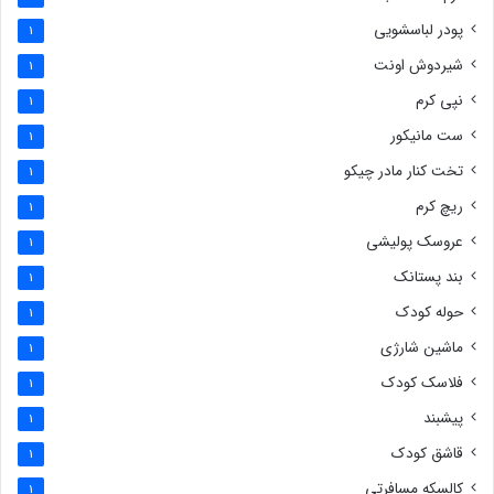
پودر لباسشویی
1
شیردوش اونت
1
نپی کرم
1
ست مانیکور
1
تخت کنار مادر چیکو
1
ریچ کرم
1
عروسک پولیشی
1
بند پستانک
1
حوله کودک
1
ماشین شارژی
1
فلاسک کودک
1
پیشبند
1
قاشق کودک
1
کالسکه مسافرتی
1