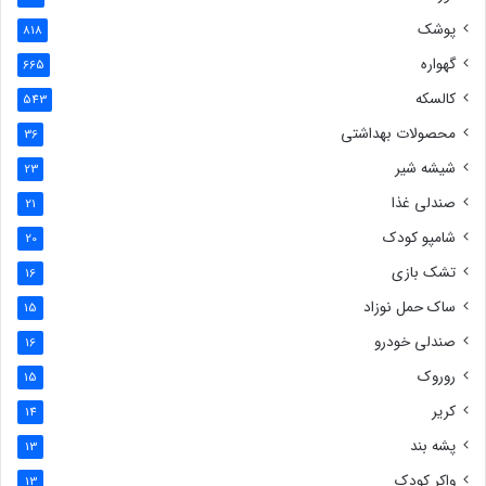
پوشک
818
گهواره
665
کالسکه
543
محصولات بهداشتی
36
شیشه شیر
23
صندلی غذا
21
شامپو کودک
20
تشک بازی
16
ساک حمل نوزاد
15
صندلی خودرو
16
روروک
15
کریر
14
پشه بند
13
واکر کودک
13