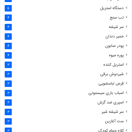
دستگاه استریل
5
تب سنج
4
سر شیشه
4
خمیر دندان
4
پودر صابون
4
پوره میوه
4
استریل کننده
3
شیردوش برقی
3
قرص لباسشویی
3
اسباب بازی سیسمونی
3
اسپری ضد گزش
3
سر شیشه شیر
3
ست آغازین
3
کلاه حمام کودک
3