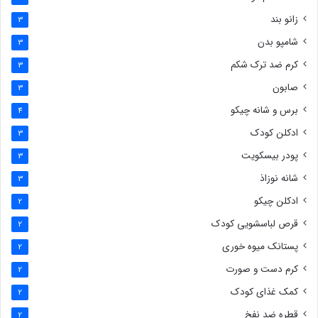
زانو بند
3
شامپو بدن
3
کرم ضد ترک شکم
3
صابون
3
برس و شانه چیکو
4
ادکلن کودک
3
پودر بیسکویت
3
شانه نوزاذ
3
ادکلن چیکو
2
قرص لباسشویی کودک
2
پستانک میوه خوری
2
کرم دست و صورت
2
کمک غذای کودک
2
قطره ضد نفخ
2