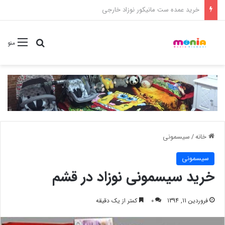
خرید شامپو سر و بدن 500 میل کودک موستلا
جستجو برا
منو
خانه
/
سیسمونی
سیسمونی
خرید سیسمونی نوزاد در قشم
فروردین 11, 1394
0
کمتر از یک دقیقه