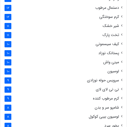
دستمال مرطوب
12
کرم سوختگی
12
شیر خشک
11
تخت پارک
11
کیف سیسمونی
10
پستانک نوزاد
10
مینی واش
10
لوسیون
10
سرویس حوله نوزادی
9
نی نی لای لای
9
کرم مرطوب کننده
9
شامپو سر و بدن
8
لوسیون بیبی کوکول
8
بخور سرد
8