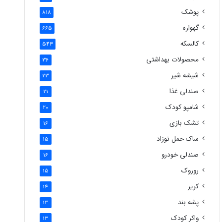
پوشک
818
گهواره
665
کالسکه
543
محصولات بهداشتی
36
شیشه شیر
23
صندلی غذا
21
شامپو کودک
20
تشک بازی
16
ساک حمل نوزاد
15
صندلی خودرو
16
روروک
15
کریر
14
پشه بند
13
واکر کودک
13