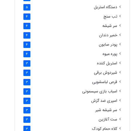
دستگاه استریل
5
تب سنج
4
سر شیشه
4
خمیر دندان
4
پودر صابون
4
پوره میوه
4
استریل کننده
3
شیردوش برقی
3
قرص لباسشویی
3
اسباب بازی سیسمونی
3
اسپری ضد گزش
3
سر شیشه شیر
3
ست آغازین
3
کلاه حمام کودک
3