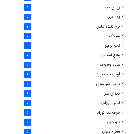
روغن بچه
8
پوار بینی
7
نرم کننده لباس
7
سرلاک
7
تاب برقی
11
مایع استریل
7
ست جغجغه
6
آویز تخت نوزاد
6
بالش شیردهی
6
دندان گیر
6
لباس نوزادی
5
ظرف غذا نوزاد
5
پتو کارترز
5
قطره خواب
5