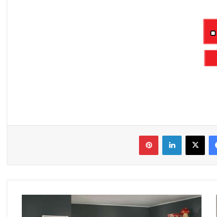
فیس بوک
X
لینکدین
‫پین‌ترست