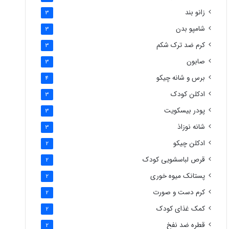
زانو بند
3
شامپو بدن
3
کرم ضد ترک شکم
3
صابون
3
برس و شانه چیکو
4
ادکلن کودک
3
پودر بیسکویت
3
شانه نوزاذ
3
ادکلن چیکو
2
قرص لباسشویی کودک
2
پستانک میوه خوری
2
کرم دست و صورت
2
کمک غذای کودک
2
قطره ضد نفخ
2