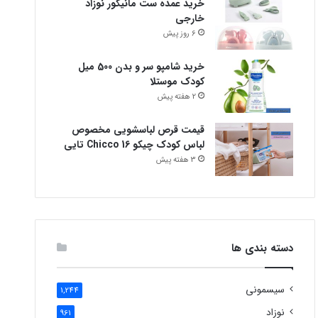
خرید عمده ست مانیکور نوزاد
خارجی
6 روز پیش
خرید شامپو سر و بدن 500 میل
کودک موستلا
2 هفته پیش
قیمت قرص لباسشویی مخصوص
لباس کودک چیکو Chicco 16 تایی
3 هفته پیش
دسته بندی ها
سیسمونی
1,244
نوزاد
961