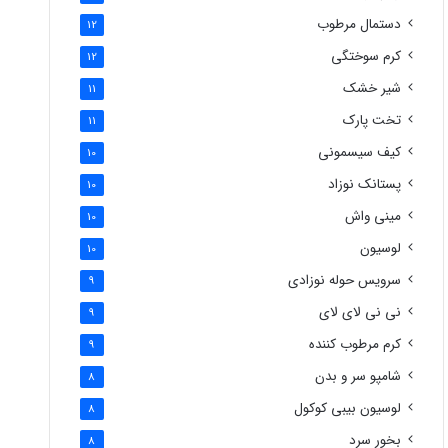
دستمال مرطوب
12
کرم سوختگی
12
شیر خشک
11
تخت پارک
11
کیف سیسمونی
10
پستانک نوزاد
10
مینی واش
10
لوسیون
10
سرویس حوله نوزادی
9
نی نی لای لای
9
کرم مرطوب کننده
9
شامپو سر و بدن
8
لوسیون بیبی کوکول
8
بخور سرد
8