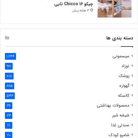
چیکو Chicco 16 تایی
3 هفته پیش
دسته بندی ها
سیسمونی
1,244
نوزاد
961
پوشک
818
گهواره
665
کالسکه
543
محصولات بهداشتی
36
شیشه شیر
23
صندلی غذا
21
شامپو کودک
20