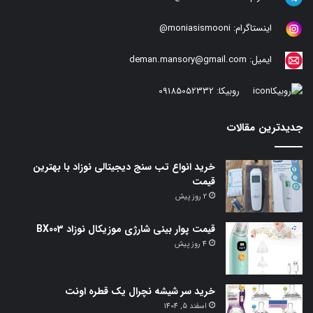
اینستاگرام:
moniasismooni@
ایمیل:
deman.mansory@gmail.com
روبیکا:
09185052332
جدیدترین مقالات
خرید انواع تب سنج دیجیتالی نوزاد با بهترین
قیمت
2 روز پیش
قیمت پوار بینی شارژی موزیکال نوزاد BX003
4 روز پیش
خرید سر شیشه نچرال یک قطره اونت
اسفند 5, 1404