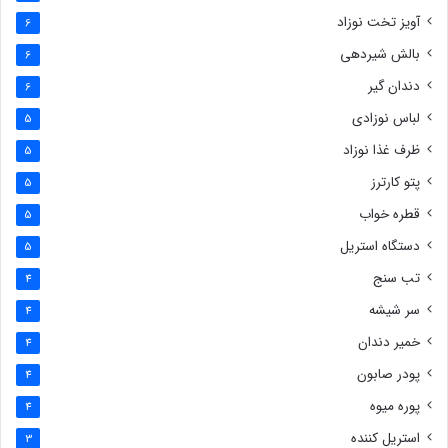
آویز تخت نوزاد
6
بالش شیردهی
6
دندان گیر
6
لباس نوزادی
5
ظرف غذا نوزاد
5
پتو کارترز
5
قطره خواب
5
دستگاه استریل
5
تب سنج
4
سر شیشه
4
خمیر دندان
4
پودر صابون
4
پوره میوه
4
استریل کننده
3