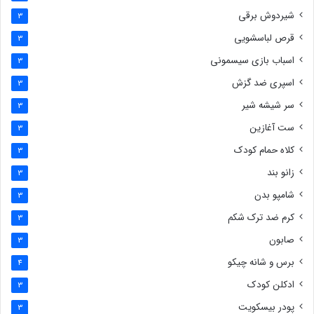
شیردوش برقی
3
قرص لباسشویی
3
اسباب بازی سیسمونی
3
اسپری ضد گزش
3
سر شیشه شیر
3
ست آغازین
3
کلاه حمام کودک
3
زانو بند
3
شامپو بدن
3
کرم ضد ترک شکم
3
صابون
3
برس و شانه چیکو
4
ادکلن کودک
3
پودر بیسکویت
3