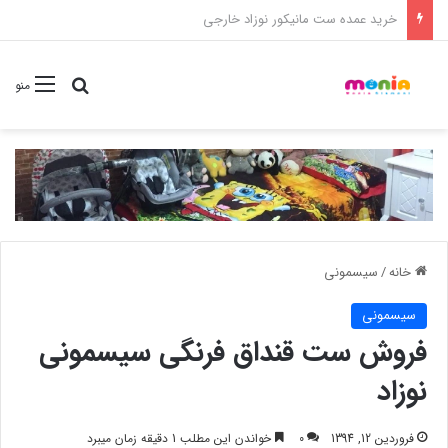
خرید شامپو سر و بدن 500 میل کودک موستلا
جستجو برا
منو
خانه
/
سیسمونی
سیسمونی
فروش ست قنداق فرنگی سیسمونی
نوزاد
فروردین 12, 1394
0
خواندن این مطلب 1 دقیقه زمان میبرد