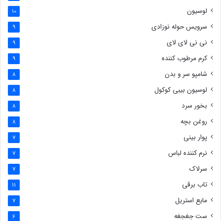
لوسیون
10
سرویس حوله نوزادی
9
نی نی لای لای
9
کرم مرطوب کننده
9
شامپو سر و بدن
8
لوسیون بیبی کوکول
8
بخور سرد
8
روغن بچه
8
پوار بینی
7
نرم کننده لباس
7
سرلاک
7
تاب برقی
11
مایع استریل
7
ست جغجغه
6