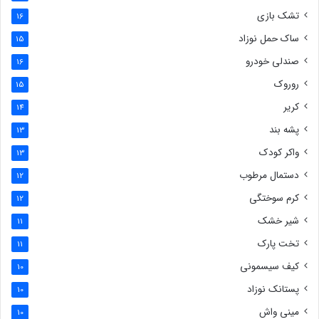
تشک بازی
16
ساک حمل نوزاد
15
صندلی خودرو
16
روروک
15
کریر
14
پشه بند
13
واکر کودک
13
دستمال مرطوب
12
کرم سوختگی
12
شیر خشک
11
تخت پارک
11
کیف سیسمونی
10
پستانک نوزاد
10
مینی واش
10