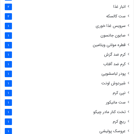
انبار غذا
2
ست کالسکه
2
سرویس غذا خوری
1
صابون جانسون
1
قطره مولتی ویتامین
1
کرم ضد گزش
1
کرم ضد آفتاب
1
پودر لباسشویی
1
شیردوش اونت
1
نپی کرم
1
ست مانیکور
1
تخت کنار مادر چیکو
1
ریچ کرم
1
عروسک پولیشی
1