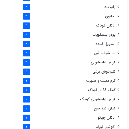
زانو بند
3
صابون
3
ادکلن کودک
3
پودر بیسکویت
3
استریل کننده
3
سر شیشه شیر
3
قرص لباسشویی
3
شیردوش برقی
3
کرم دست و صورت
2
کمک غذای کودک
2
قرص لباسشویی کودک
2
قطره ضد نفخ
2
ادکلن چیکو
2
آغوشی نوزاد
2