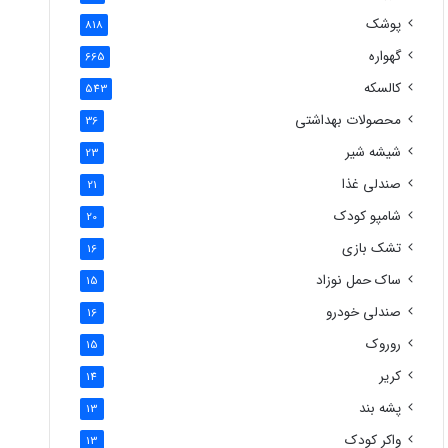
پوشک
818
گهواره
665
کالسکه
543
محصولات بهداشتی
36
شیشه شیر
23
صندلی غذا
21
شامپو کودک
20
تشک بازی
16
ساک حمل نوزاد
15
صندلی خودرو
16
روروک
15
کریر
14
پشه بند
13
واکر کودک
13