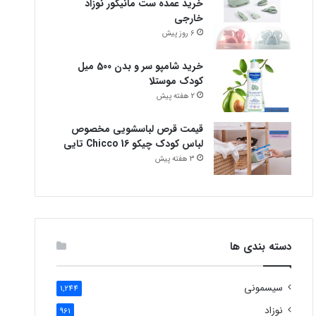
خرید عمده ست مانیکور نوزاد
خارجی
6 روز پیش
خرید شامپو سر و بدن 500 میل
کودک موستلا
2 هفته پیش
قیمت قرص لباسشویی مخصوص
لباس کودک چیکو Chicco 16 تایی
3 هفته پیش
دسته بندی ها
سیسمونی
1,244
نوزاد
961