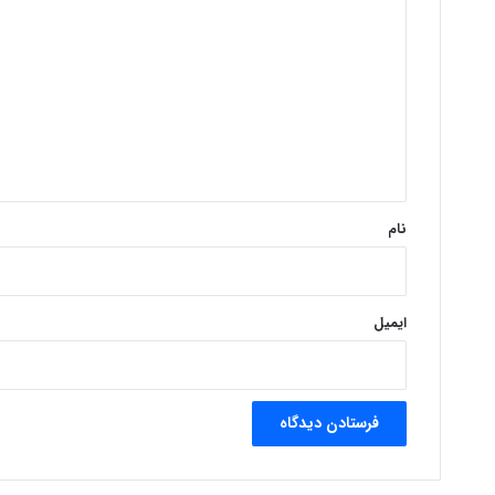
ی
د
گ
ا
ه
*
نام
ایمیل