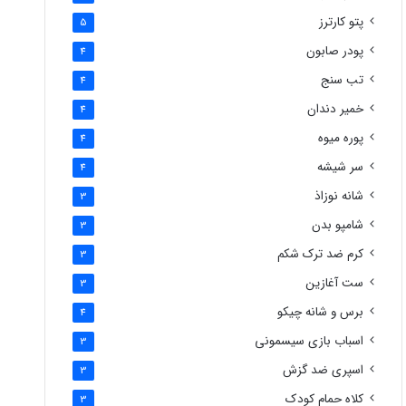
پتو کارترز
5
پودر صابون
4
تب سنج
4
خمیر دندان
4
پوره میوه
4
سر شیشه
4
شانه نوزاذ
3
شامپو بدن
3
کرم ضد ترک شکم
3
ست آغازین
3
برس و شانه چیکو
4
اسباب بازی سیسمونی
3
اسپری ضد گزش
3
کلاه حمام کودک
3