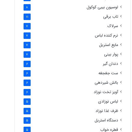
لوسیون بیبی کوکول
8
تاب برقی
11
سرلاک
7
نرم کننده لباس
7
مایع استریل
7
پوار بینی
7
دندان گیر
6
ست جغجغه
6
بالش شیردهی
6
آویز تخت نوزاد
6
لباس نوزادی
5
ظرف غذا نوزاد
5
دستگاه استریل
5
قطره خواب
5