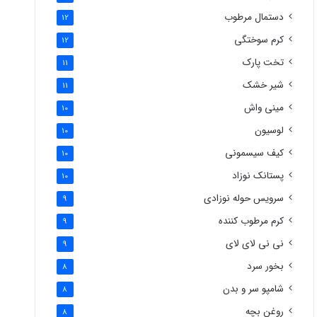
دستمال مرطوب
12
کرم سوختگی
12
تخت پارک
11
شیر خشک
11
مینی واش
10
لوسیون
10
کیف سیسمونی
10
پستانک نوزاد
10
سرویس حوله نوزادی
9
کرم مرطوب کننده
9
نی نی لای لای
9
بخور سرد
8
شامپو سر و بدن
8
روغن بچه
8