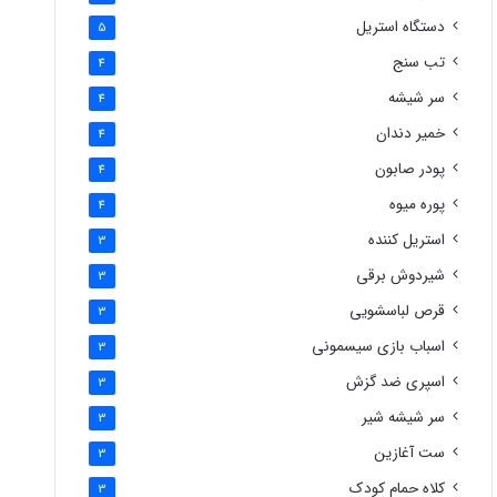
دستگاه استریل
5
تب سنج
4
سر شیشه
4
خمیر دندان
4
پودر صابون
4
پوره میوه
4
استریل کننده
3
شیردوش برقی
3
قرص لباسشویی
3
اسباب بازی سیسمونی
3
اسپری ضد گزش
3
سر شیشه شیر
3
ست آغازین
3
کلاه حمام کودک
3