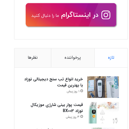
تازه
پرخواننده
نظرها
خرید انواع تب سنج دیجیتالی نوزاد
با بهترین قیمت
1 روز پیش
قیمت پوار بینی شارژی موزیکال
نوزاد BX003
3 روز پیش