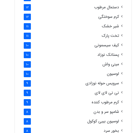
دستمال مرطوب
12
کرم سوختگی
12
شیر خشک
11
تخت پارک
11
کیف سیسمونی
10
پستانک نوزاد
10
مینی واش
10
لوسیون
10
سرویس حوله نوزادی
9
نی نی لای لای
9
کرم مرطوب کننده
9
شامپو سر و بدن
8
لوسیون بیبی کوکول
8
بخور سرد
8