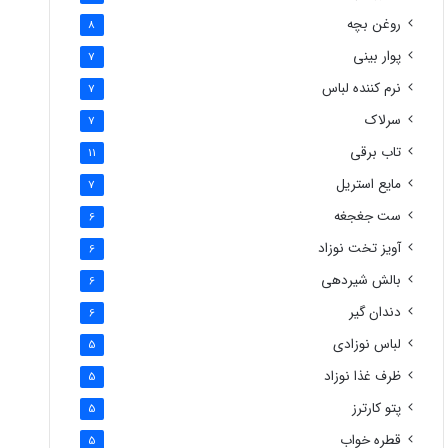
روغن بچه
8
پوار بینی
7
نرم کننده لباس
7
سرلاک
7
تاب برقی
11
مایع استریل
7
ست جغجغه
6
آویز تخت نوزاد
6
بالش شیردهی
6
دندان گیر
6
لباس نوزادی
5
ظرف غذا نوزاد
5
پتو کارترز
5
قطره خواب
5