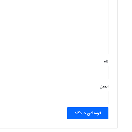
ی
د
گ
ا
ه
*
نام
ایمیل