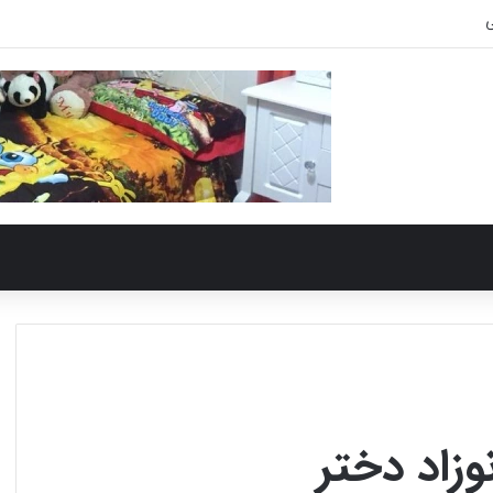
ی
زاد دختر