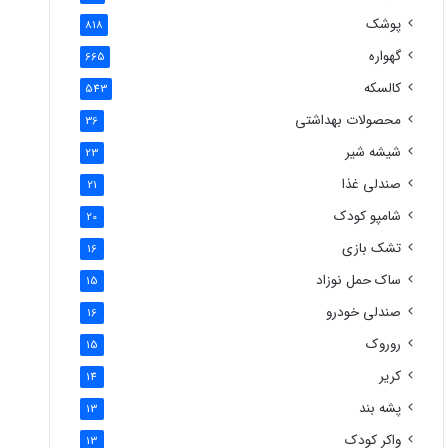
پوشک
818
گهواره
665
کالسکه
543
محصولات بهداشتی
36
شیشه شیر
23
صندلی غذا
21
شامپو کودک
20
تشک بازی
16
ساک حمل نوزاد
15
صندلی خودرو
16
روروک
15
کریر
14
پشه بند
13
واکر کودک
13