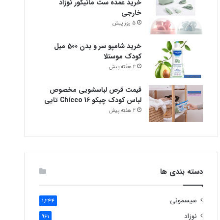
خرید عمده ست مانیکور نوزاد
خارجی
5 روز پیش
خرید شامپو سر و بدن 500 میل
کودک موستلا
2 هفته پیش
قیمت قرص لباسشویی مخصوص
لباس کودک چیکو Chicco 16 تایی
2 هفته پیش
دسته بندی ها
سیسمونی
1,244
نوزاد
961