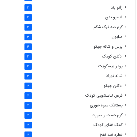
زانو بند
3
شامپو بدن
3
کرم ضد ترک شکم
3
صابون
3
برس و شانه چیکو
4
ادکلن کودک
3
پودر بیسکویت
3
شانه نوزاذ
3
ادکلن چیکو
2
قرص لباسشویی کودک
2
پستانک میوه خوری
2
کرم دست و صورت
2
کمک غذای کودک
2
قطره ضد نفخ
2