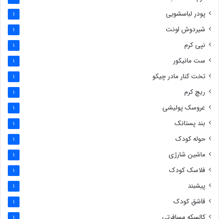
پودر لباسشویی
1
شیردوش اونت
1
نپی کرم
1
ست مانیکور
1
تخت کنار مادر چیکو
1
ریچ کرم
1
عروسک پولیشی
1
بند پستانک
1
حوله کودک
1
ماشین شارژی
1
فلاسک کودک
1
پیشبند
1
قاشق کودک
1
کالسکه مسافرتی
1