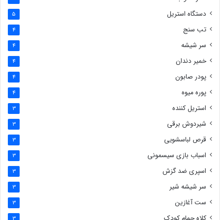
دستگاه استریل
5
تب سنج
4
سر شیشه
4
خمیر دندان
4
پودر صابون
4
پوره میوه
4
استریل کننده
3
شیردوش برقی
3
قرص لباسشویی
3
اسباب بازی سیسمونی
3
اسپری ضد گزش
3
سر شیشه شیر
3
ست آغازین
3
کلاه حمام کودک
3