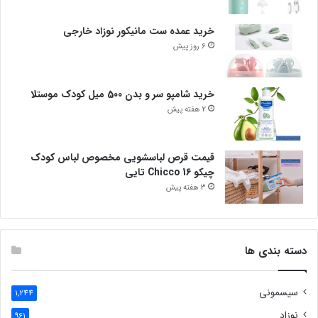
خرید عمده ست مانیکور نوزاد خارجی
6 روز پیش
خرید شامپو سر و بدن 500 میل کودک موستلا
2 هفته پیش
قیمت قرص لباسشویی مخصوص لباس کودک
چیکو Chicco 16 تایی
3 هفته پیش
دسته بندی ها
سیسمونی
1,244
نوزاد
961