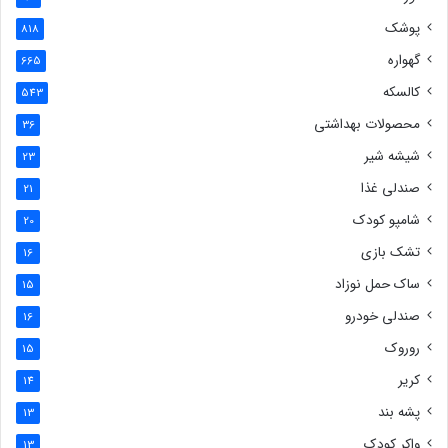
پوشک
818
گهواره
665
کالسکه
543
محصولات بهداشتی
36
شیشه شیر
23
صندلی غذا
21
شامپو کودک
20
تشک بازی
16
ساک حمل نوزاد
15
صندلی خودرو
16
روروک
15
کریر
14
پشه بند
13
واکر کودک
13