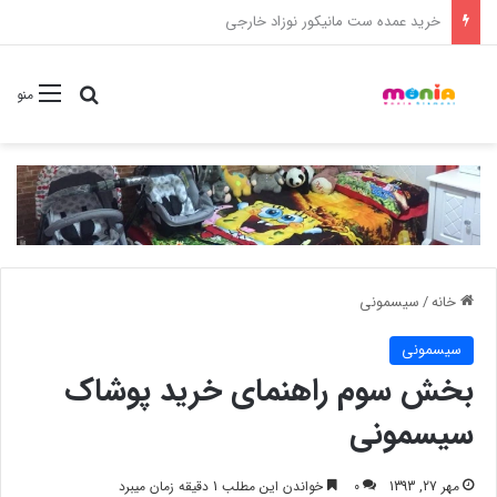
خرید شامپو سر و بدن 500 میل کودک موستلا
جستجو برا
منو
خانه
/
سیسمونی
سیسمونی
بخش سوم راهنمای خرید پوشاک
سیسمونی
مهر 27, 1393
0
خواندن این مطلب 1 دقیقه زمان میبرد