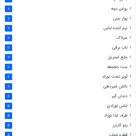
روغن بچه
8
پوار بینی
7
نرم کننده لباس
7
سرلاک
7
تاب برقی
11
مایع استریل
7
ست جغجغه
6
آویز تخت نوزاد
6
بالش شیردهی
6
دندان گیر
6
لباس نوزادی
5
ظرف غذا نوزاد
5
پتو کارترز
5
قطره خواب
5