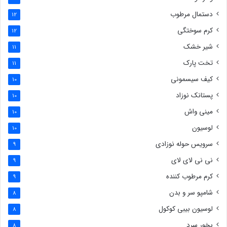
دستمال مرطوب
12
کرم سوختگی
12
شیر خشک
11
تخت پارک
11
کیف سیسمونی
10
پستانک نوزاد
10
مینی واش
10
لوسیون
10
سرویس حوله نوزادی
9
نی نی لای لای
9
کرم مرطوب کننده
9
شامپو سر و بدن
8
لوسیون بیبی کوکول
8
بخور سرد
8