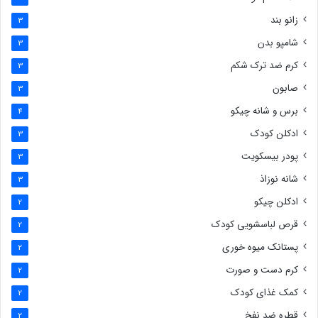
زانو بند
3
شامپو بدن
3
کرم ضد ترک شکم
3
صابون
3
برس و شانه چیکو
4
ادکلن کودک
3
پودر بیسکویت
3
شانه نوزاذ
3
ادکلن چیکو
2
قرص لباسشویی کودک
2
پستانک میوه خوری
2
کرم دست و صورت
2
کمک غذای کودک
2
قطره ضد نفخ
2