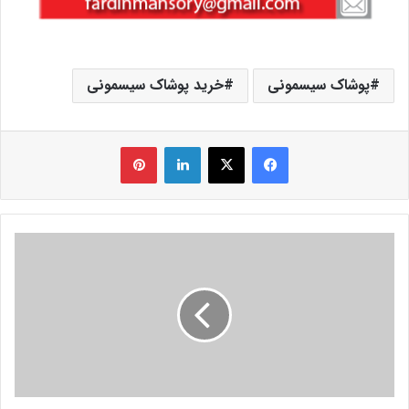
پوشاک سیسمونی
خرید پوشاک سیسمونی
فیس بوک
X
لینکدین
‫پین‌ترست