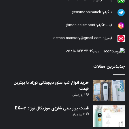
تلگرام:
sismoonibaneh@
اینستاگرام:
moniasismooni@
ایمیل:
deman.mansory@gmail.com
روبیکا:
09185052332
جدیدترین مقالات
خرید انواع تب سنج دیجیتالی نوزاد با بهترین
قیمت
1 روز پیش
قیمت پوار بینی شارژی موزیکال نوزاد BX003
3 روز پیش