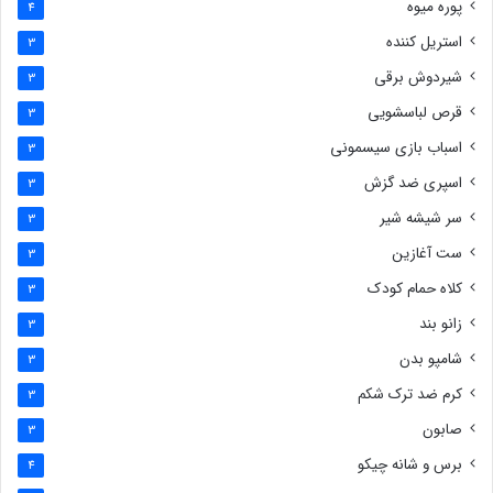
پوره میوه
4
استریل کننده
3
شیردوش برقی
3
قرص لباسشویی
3
اسباب بازی سیسمونی
3
اسپری ضد گزش
3
سر شیشه شیر
3
ست آغازین
3
کلاه حمام کودک
3
زانو بند
3
شامپو بدن
3
کرم ضد ترک شکم
3
صابون
3
برس و شانه چیکو
4