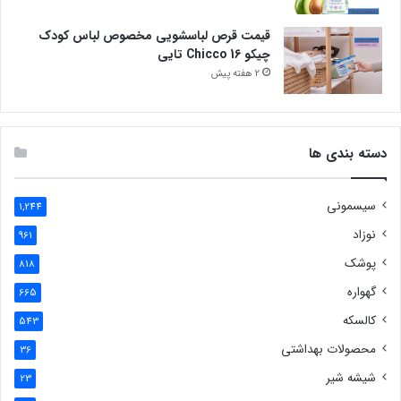
قیمت قرص لباسشویی مخصوص لباس کودک
چیکو Chicco 16 تایی
2 هفته پیش
دسته بندی ها
سیسمونی
1,244
نوزاد
961
پوشک
818
گهواره
665
کالسکه
543
محصولات بهداشتی
36
شیشه شیر
23