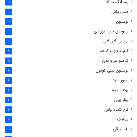
پستانک نوزاد
10
مینی واش
10
لوسیون
10
سرویس حوله نوزادی
9
نی نی لای لای
9
کرم مرطوب کننده
9
شامپو سر و بدن
8
لوسیون بیبی کوکول
8
بخور سرد
8
روغن بچه
8
پوار بینی
7
نرم کننده لباس
7
سرلاک
7
تاب برقی
11