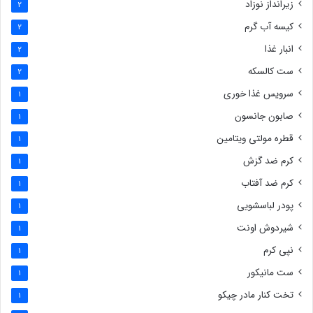
زیرانداز نوزاد
2
کیسه آب گرم
2
انبار غذا
2
ست کالسکه
2
سرویس غذا خوری
1
صابون جانسون
1
قطره مولتی ویتامین
1
کرم ضد گزش
1
کرم ضد آفتاب
1
پودر لباسشویی
1
شیردوش اونت
1
نپی کرم
1
ست مانیکور
1
تخت کنار مادر چیکو
1