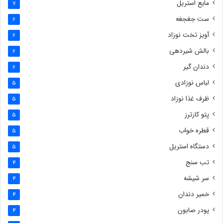
مایع استریل
7
ست جغجغه
6
آویز تخت نوزاد
6
بالش شیردهی
6
دندان گیر
6
لباس نوزادی
5
ظرف غذا نوزاد
5
پتو کارترز
5
قطره خواب
5
دستگاه استریل
5
تب سنج
4
سر شیشه
4
خمیر دندان
4
پودر صابون
4