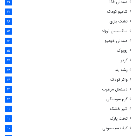
صندلی غذا
21
شامپو کودک
20
تشک بازی
16
ساک حمل نوزاد
15
صندلی خودرو
16
روروک
15
کریر
14
پشه بند
13
واکر کودک
13
دستمال مرطوب
12
کرم سوختگی
12
شیر خشک
11
تخت پارک
11
کیف سیسمونی
10