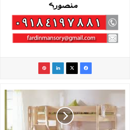
فیس بوک
X
لینکدین
‫پین‌ترست