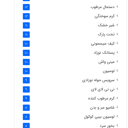
دستمال مرطوب
12
کرم سوختگی
12
شیر خشک
11
تخت پارک
11
کیف سیسمونی
10
پستانک نوزاد
10
مینی واش
10
لوسیون
10
سرویس حوله نوزادی
9
نی نی لای لای
9
کرم مرطوب کننده
9
شامپو سر و بدن
8
لوسیون بیبی کوکول
8
بخور سرد
8