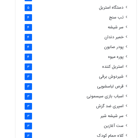
دستگاه استریل
5
تب سنج
4
سر شیشه
4
خمیر دندان
4
پودر صابون
4
پوره میوه
4
استریل کننده
3
شیردوش برقی
3
قرص لباسشویی
3
اسباب بازی سیسمونی
3
اسپری ضد گزش
3
سر شیشه شیر
3
ست آغازین
3
کلاه حمام کودک
3