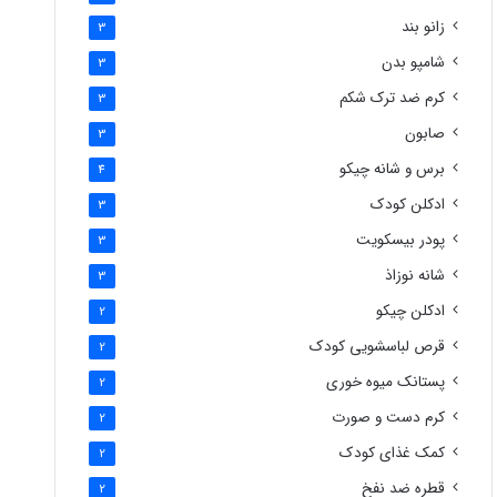
زانو بند
3
شامپو بدن
3
کرم ضد ترک شکم
3
صابون
3
برس و شانه چیکو
4
ادکلن کودک
3
پودر بیسکویت
3
شانه نوزاذ
3
ادکلن چیکو
2
قرص لباسشویی کودک
2
پستانک میوه خوری
2
کرم دست و صورت
2
کمک غذای کودک
2
قطره ضد نفخ
2