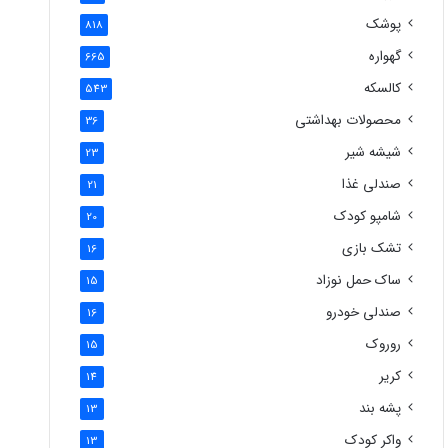
پوشک
818
گهواره
665
کالسکه
543
محصولات بهداشتی
36
شیشه شیر
23
صندلی غذا
21
شامپو کودک
20
تشک بازی
16
ساک حمل نوزاد
15
صندلی خودرو
16
روروک
15
کریر
14
پشه بند
13
واکر کودک
13