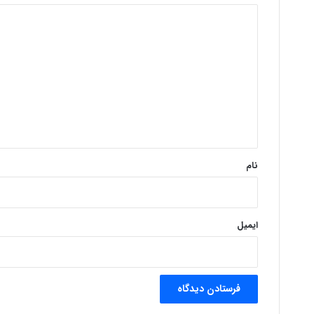
د
ی
د
گ
ا
ه
*
نام
ایمیل