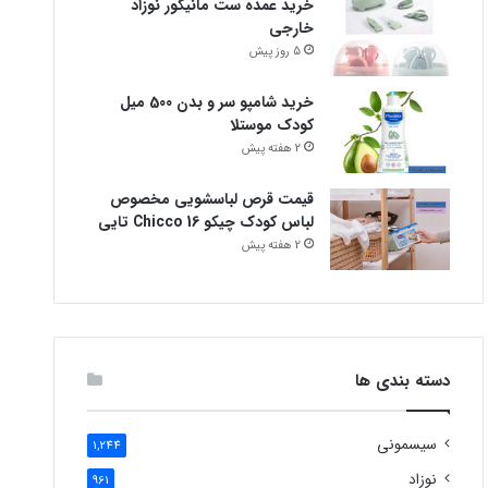
خرید عمده ست مانیکور نوزاد
خارجی
5 روز پیش
خرید شامپو سر و بدن 500 میل
کودک موستلا
2 هفته پیش
قیمت قرص لباسشویی مخصوص
لباس کودک چیکو Chicco 16 تایی
2 هفته پیش
دسته بندی ها
سیسمونی
1,244
نوزاد
961