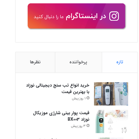
تازه
پرخواننده
نظرها
خرید انواع تب سنج دیجیتالی نوزاد
با بهترین قیمت
1 روز پیش
قیمت پوار بینی شارژی موزیکال
نوزاد BX003
3 روز پیش