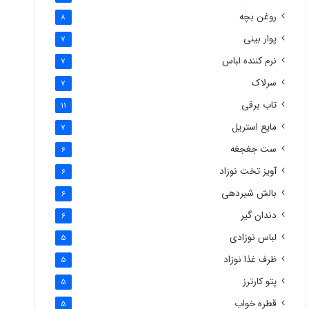
روغن بچه
8
پوار بینی
7
نرم کننده لباس
7
سرلاک
7
تاب برقی
11
مایع استریل
7
ست جغجغه
6
آویز تخت نوزاد
6
بالش شیردهی
6
دندان گیر
6
لباس نوزادی
5
ظرف غذا نوزاد
5
پتو کارترز
5
قطره خواب
5