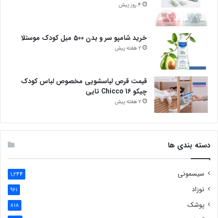
4 روز پیش
خرید شامپو سر و بدن 500 میل کودک موستلا
2 هفته پیش
قیمت قرص لباسشویی مخصوص لباس کودک
چیکو Chicco 16 تایی
2 هفته پیش
دسته بندی ها
سیسمونی
1,244
نوزاد
961
پوشک
818