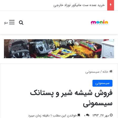
خرید شامپو سر و بدن 500 میل کودک موستلا
جستجو برا
منو
خانه
/
سیسمونی
سیسمونی
فروش شیشه شیر و پستانک
سیسمونی
مهر 27, 1393
0
خواندن این مطلب 1 دقیقه زمان میبرد