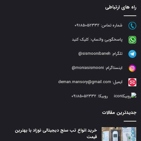
راه های ارتباطی
شماره تماس:
09185052332
پاسخگویی واتساپ:
کلیک کنید
تلگرام:
sismoonibaneh@
اینستاگرام:
moniasismooni@
ایمیل:
deman.mansory@gmail.com
روبیکا:
09185052332
جدیدترین مقالات
خرید انواع تب سنج دیجیتالی نوزاد با بهترین
قیمت