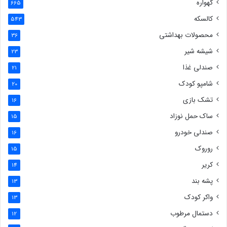
گهواره
665
کالسکه
543
محصولات بهداشتی
36
شیشه شیر
23
صندلی غذا
21
شامپو کودک
20
تشک بازی
16
ساک حمل نوزاد
15
صندلی خودرو
16
روروک
15
کریر
14
پشه بند
13
واکر کودک
13
دستمال مرطوب
12