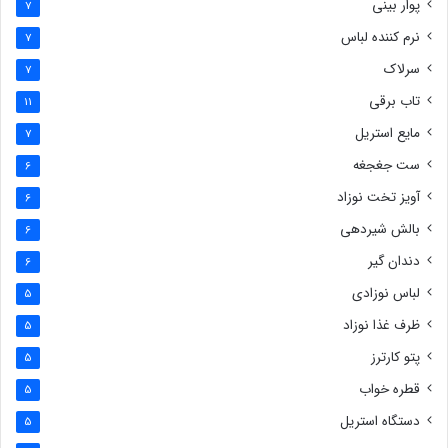
پوار بینی
7
نرم کننده لباس
7
سرلاک
7
تاب برقی
11
مایع استریل
7
ست جغجغه
6
آویز تخت نوزاد
6
بالش شیردهی
6
دندان گیر
6
لباس نوزادی
5
ظرف غذا نوزاد
5
پتو کارترز
5
قطره خواب
5
دستگاه استریل
5