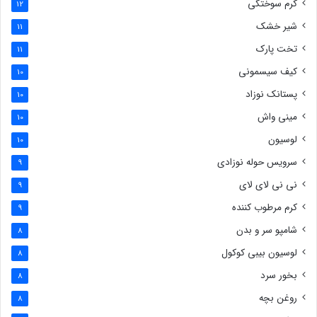
کرم سوختگی
12
شیر خشک
11
تخت پارک
11
کیف سیسمونی
10
پستانک نوزاد
10
مینی واش
10
لوسیون
10
سرویس حوله نوزادی
9
نی نی لای لای
9
کرم مرطوب کننده
9
شامپو سر و بدن
8
لوسیون بیبی کوکول
8
بخور سرد
8
روغن بچه
8