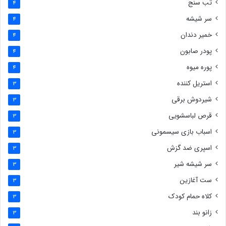
تب سنج
4
سر شیشه
4
خمیر دندان
4
پودر صابون
4
پوره میوه
4
استریل کننده
3
شیردوش برقی
3
قرص لباسشویی
3
اسباب بازی سیسمونی
3
اسپری ضد گزش
3
سر شیشه شیر
3
ست آغازین
3
کلاه حمام کودک
3
زانو بند
3