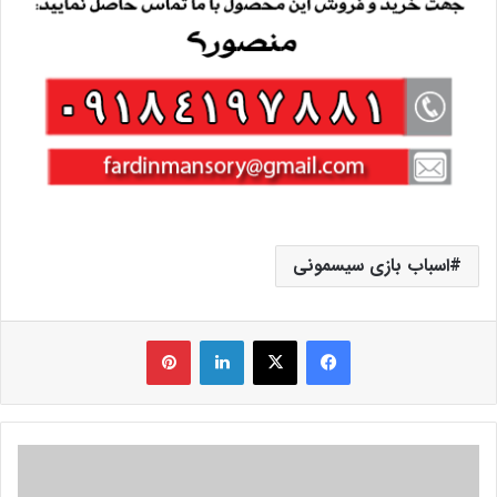
اسباب بازی سیسمونی
فیس بوک
X
لینکدین
‫پین‌ترست