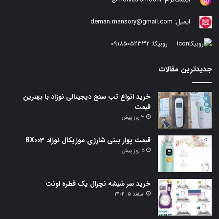
اینستاگرام:
moniasismooni@
ایمیل:
deman.mansory@gmail.com
روبیکا:
09185052332
جدیدترین مقالات
خرید انواع تب سنج دیجیتالی نوزاد با بهترین
قیمت
3 روز پیش
قیمت پوار بینی شارژی موزیکال نوزاد BX003
5 روز پیش
خرید سر شیشه نچرال یک قطره اونت
اسفند 5, 1404