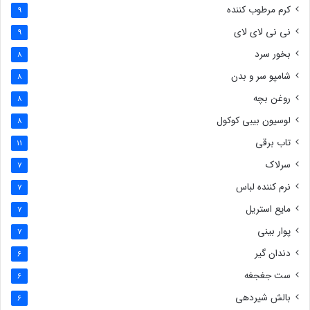
کرم مرطوب کننده
9
نی نی لای لای
9
بخور سرد
8
شامپو سر و بدن
8
روغن بچه
8
لوسیون بیبی کوکول
8
تاب برقی
11
سرلاک
7
نرم کننده لباس
7
مایع استریل
7
پوار بینی
7
دندان گیر
6
ست جغجغه
6
بالش شیردهی
6