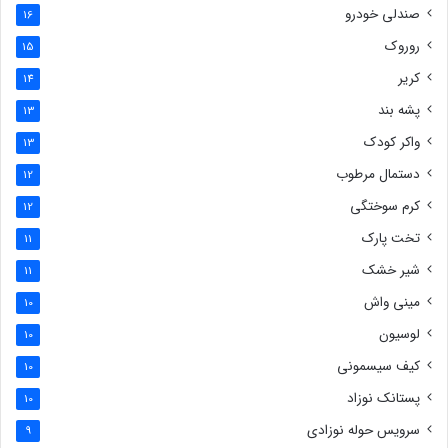
صندلی خودرو
16
روروک
15
کریر
14
پشه بند
13
واکر کودک
13
دستمال مرطوب
12
کرم سوختگی
12
تخت پارک
11
شیر خشک
11
مینی واش
10
لوسیون
10
کیف سیسمونی
10
پستانک نوزاد
10
سرویس حوله نوزادی
9