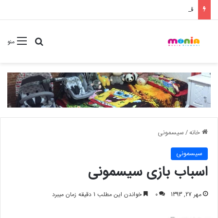
قیمت لوسیون بدن کودک چیکو 200 chicco میل
جستجو برا
منو
خانه
/
سیسمونی
سیسمونی
اسباب بازی سیسمونی
مهر 27, 1393
0
خواندن این مطلب 1 دقیقه زمان میبرد