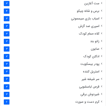
ست آغازین
3
برس و شانه چیکو
4
اسباب بازی سیسمونی
3
اسپری ضد گزش
3
کلاه حمام کودک
3
زانو بند
3
صابون
3
ادکلن کودک
3
پودر بیسکویت
3
استریل کننده
3
سر شیشه شیر
3
قرص لباسشویی
3
شیردوش برقی
3
کرم دست و صورت
2