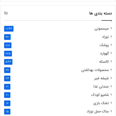
دسته بندی ها
سیسمونی
1,244
نوزاد
961
پوشک
818
گهواره
665
کالسکه
543
محصولات بهداشتی
36
شیشه شیر
23
صندلی غذا
21
شامپو کودک
20
تشک بازی
16
ساک حمل نوزاد
15