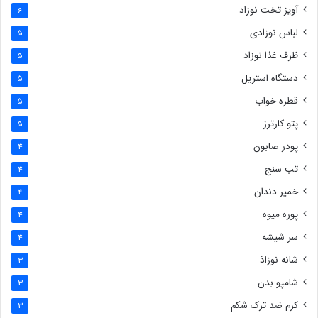
آویز تخت نوزاد
6
لباس نوزادی
5
ظرف غذا نوزاد
5
دستگاه استریل
5
قطره خواب
5
پتو کارترز
5
پودر صابون
4
تب سنج
4
خمیر دندان
4
پوره میوه
4
سر شیشه
4
شانه نوزاذ
3
شامپو بدن
3
کرم ضد ترک شکم
3