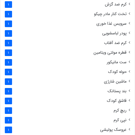
کرم ضد گزش
1
تخت کنار مادر چیکو
1
سرویس غذا خوری
1
پودر لباسشویی
1
کرم ضد آفتاب
1
قطره مولتی ویتامین
1
ست مانیکور
1
حوله کودک
1
ماشین شارژی
1
بند پستانک
1
قاشق کودک
1
ریچ کرم
1
نپی کرم
1
عروسک پولیشی
1