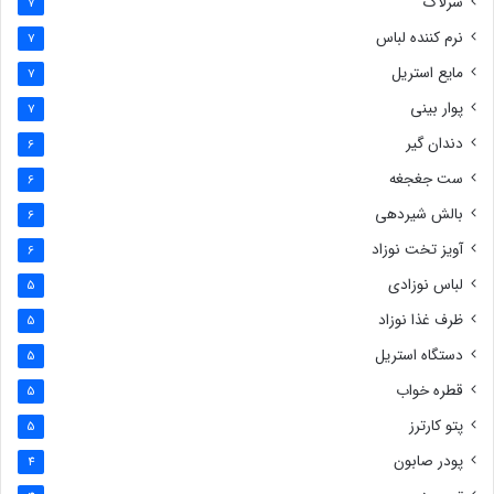
سرلاک
7
نرم کننده لباس
7
مایع استریل
7
پوار بینی
7
دندان گیر
6
ست جغجغه
6
بالش شیردهی
6
آویز تخت نوزاد
6
لباس نوزادی
5
ظرف غذا نوزاد
5
دستگاه استریل
5
قطره خواب
5
پتو کارترز
5
پودر صابون
4