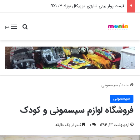
خرید عمده ست مانیکور نوزاد خارجی
جستجو برا
منو
خانه
/
سیسمونی
سیسمونی
فروشگاه لوازم سیسمونی و کودک
اردیبهشت 13, 1394
0
کمتر از یک دقیقه