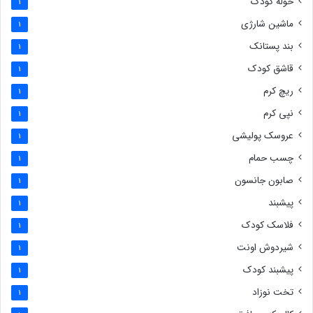
حوله کودک
1
ماشین شارژی
1
بند پستانک
1
قاشق کودک
1
ریچ کرم
1
نپی کرم
1
عروسک پولیشی
1
چسب حمام
1
صابون جانسون
1
پیشبند
1
فلاسک کودک
1
شیردوش اونت
1
پیشبند کودک
1
تخت نوزاد
1