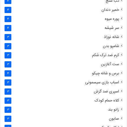
تب سنج
4
خمیر دندان
4
پوره میوه
4
سر شیشه
4
شانه نوزاذ
3
شامپو بدن
3
کرم ضد ترک شکم
3
ست آغازین
3
برس و شانه چیکو
4
اسباب بازی سیسمونی
3
اسپری ضد گزش
3
کلاه حمام کودک
3
زانو بند
3
صابون
3