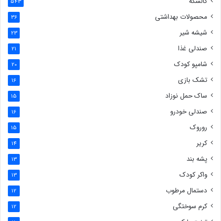
کالسکه
543
محصولات بهداشتی
36
شیشه شیر
23
صندلی غذا
21
شامپو کودک
20
تشک بازی
16
ساک حمل نوزاد
15
صندلی خودرو
16
روروک
15
کریر
14
پشه بند
13
واکر کودک
13
دستمال مرطوب
12
کرم سوختگی
12