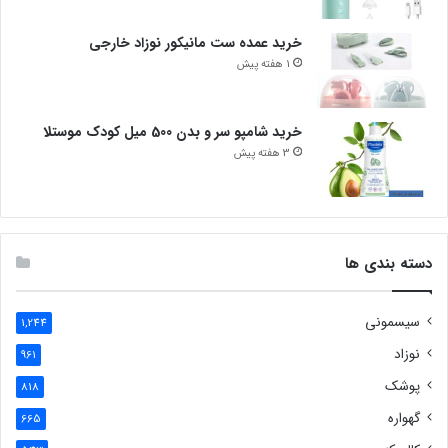
خرید عمده ست مانیکور نوزاد خارجی
1 هفته پیش
خرید شامپو سر و بدن 500 میل کودک موستلا
3 هفته پیش
دسته بندی ها
سیسمونی
1,244
نوزاد
961
پوشک
818
گهواره
665