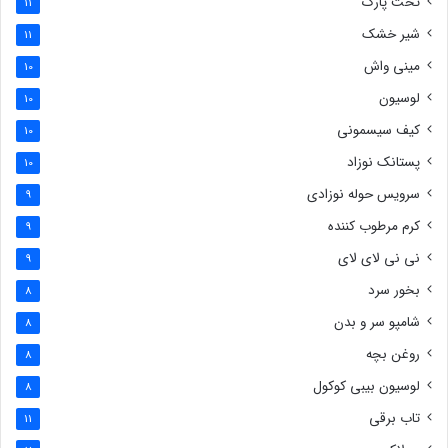
تخت پارک
11
شیر خشک
11
مینی واش
10
لوسیون
10
کیف سیسمونی
10
پستانک نوزاد
10
سرویس حوله نوزادی
9
کرم مرطوب کننده
9
نی نی لای لای
9
بخور سرد
8
شامپو سر و بدن
8
روغن بچه
8
لوسیون بیبی کوکول
8
تاب برقی
11