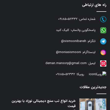
راه های ارتباطی
شماره تماس:
09185052332
پاسخگویی واتساپ:
کلیک کنید
تلگرام:
sismoonibaneh@
اینستاگرام:
moniasismooni@
ایمیل:
deman.mansory@gmail.com
روبیکا:
09185052332
جدیدترین مقالات
خرید انواع تب سنج دیجیتالی نوزاد با بهترین
قیمت