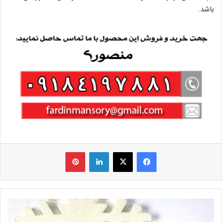
باشد.
فیس بوک
X
لینکدین
‫پین‌ترست