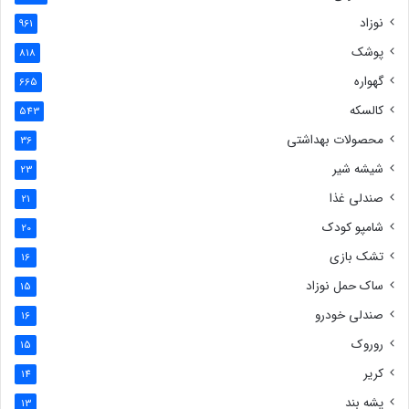
نوزاد
961
پوشک
818
گهواره
665
کالسکه
543
محصولات بهداشتی
36
شیشه شیر
23
صندلی غذا
21
شامپو کودک
20
تشک بازی
16
ساک حمل نوزاد
15
صندلی خودرو
16
روروک
15
کریر
14
پشه بند
13