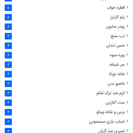
قطره خواب
5
پتو کارترز
5
پودر صابون
4
تب سنج
4
خمیر دندان
4
پوره میوه
4
سر شیشه
4
شانه نوزاذ
3
شامپو بدن
3
کرم ضد ترک شکم
3
ست آغازین
3
برس و شانه چیکو
4
اسباب بازی سیسمونی
3
اسپری ضد گزش
3