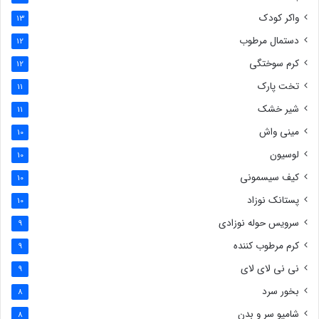
واکر کودک
13
دستمال مرطوب
12
کرم سوختگی
12
تخت پارک
11
شیر خشک
11
مینی واش
10
لوسیون
10
کیف سیسمونی
10
پستانک نوزاد
10
سرویس حوله نوزادی
9
کرم مرطوب کننده
9
نی نی لای لای
9
بخور سرد
8
شامپو سر و بدن
8