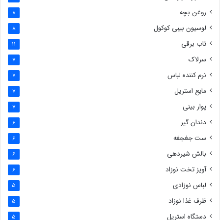
روغن بچه
8
لوسیون بیبی کوکول
8
تاب برقی
11
سرلاک
7
نرم کننده لباس
7
مایع استریل
7
پوار بینی
7
دندان گیر
6
ست جغجغه
6
بالش شیردهی
6
آویز تخت نوزاد
6
لباس نوزادی
5
ظرف غذا نوزاد
5
دستگاه استریل
5