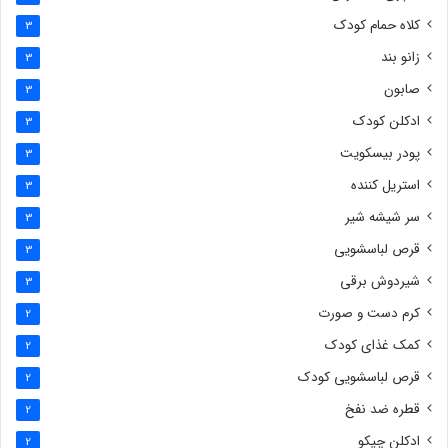
کلاه حمام کودک
3
زانو بند
3
صابون
3
ادکلن کودک
3
پودر بیسکویت
3
استریل کننده
3
سر شیشه شیر
3
قرص لباسشویی
3
شیردوش برقی
3
کرم دست و صورت
2
کمک غذای کودک
2
قرص لباسشویی کودک
2
قطره ضد نفخ
2
ادکلن چیکو
2