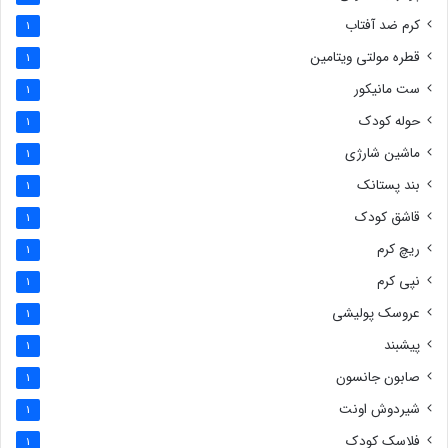
کرم ضد آفتاب
1
قطره مولتی ویتامین
1
ست مانیکور
1
حوله کودک
1
ماشین شارژی
1
بند پستانک
1
قاشق کودک
1
ریچ کرم
1
نپی کرم
1
عروسک پولیشی
1
پیشبند
1
صابون جانسون
1
شیردوش اونت
1
فلاسک کودک
1