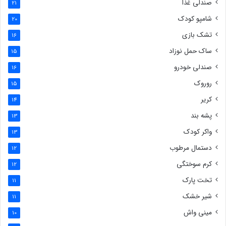
صندلی غذا
21
شامپو کودک
20
تشک بازی
16
ساک حمل نوزاد
15
صندلی خودرو
16
روروک
15
کریر
14
پشه بند
13
واکر کودک
13
دستمال مرطوب
12
کرم سوختگی
12
تخت پارک
11
شیر خشک
11
مینی واش
10