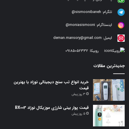
تلگرام:
sismoonibaneh@
اینستاگرام:
moniasismooni@
ایمیل:
deman.mansory@gmail.com
روبیکا:
09185052332
جدیدترین مقالات
خرید انواع تب سنج دیجیتالی نوزاد با بهترین
قیمت
3 روز پیش
قیمت پوار بینی شارژی موزیکال نوزاد BX003
5 روز پیش