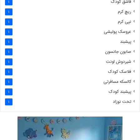
قاشق کودک
1
ریچ کرم
1
نپی کرم
1
عروسک پولیشی
1
پیشبند
1
صابون جانسون
1
شیردوش اونت
1
فلاسک کودک
1
کالسکه مسافرتی
1
پیشبند کودک
1
تخت نوزاد
1