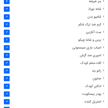
سر شیشه
4
شانه نوزاذ
3
شامپو بدن
3
کرم ضد ترک شکم
3
ست آغازین
3
برس و شانه چیکو
4
اسباب بازی سیسمونی
3
اسپری ضد گزش
3
کلاه حمام کودک
3
زانو بند
3
صابون
3
ادکلن کودک
3
پودر بیسکویت
3
استریل کننده
3