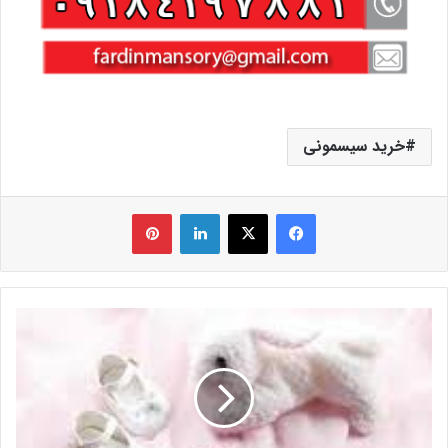
خرید سیسمونی
فیس بوک
X
لینکدین
‫پین‌ترست