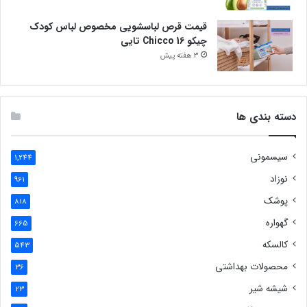
قیمت قرص لباسشویی مخصوص لباس کودک
چیکو Chicco 16 تایی
3 هفته پیش
دسته بندی ها
سیسمونی
1,244
نوزاد
961
پوشک
818
گهواره
665
کالسکه
543
محصولات بهداشتی
36
شیشه شیر
23