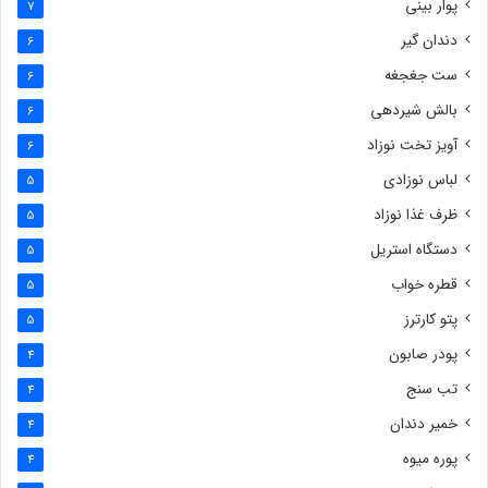
پوار بینی
7
دندان گیر
6
ست جغجغه
6
بالش شیردهی
6
آویز تخت نوزاد
6
لباس نوزادی
5
ظرف غذا نوزاد
5
دستگاه استریل
5
قطره خواب
5
پتو کارترز
5
پودر صابون
4
تب سنج
4
خمیر دندان
4
پوره میوه
4