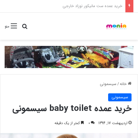
خرید شامپو سر و بدن 500 میل کودک موستلا
جستجو برا
منو
خانه
/
سیسمونی
سیسمونی
خرید عمده baby toilet سیسمونی
اردیبهشت 17, 1394
0
کمتر از یک دقیقه