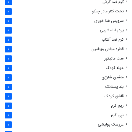
کرم ضد گزش
1
تخت کنار مادر چیکو
1
سرویس غذا خوری
1
پودر لباسشویی
1
کرم ضد آفتاب
1
قطره مولتی ویتامین
1
ست مانیکور
1
حوله کودک
1
ماشین شارژی
1
بند پستانک
1
قاشق کودک
1
ریچ کرم
1
نپی کرم
1
عروسک پولیشی
1