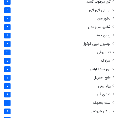
کرم مرطوب کننده
9
نی نی لای لای
9
بخور سرد
8
شامپو سر و بدن
8
روغن بچه
8
لوسیون بیبی کوکول
8
تاب برقی
11
سرلاک
7
نرم کننده لباس
7
مایع استریل
7
پوار بینی
7
دندان گیر
6
ست جغجغه
6
بالش شیردهی
6