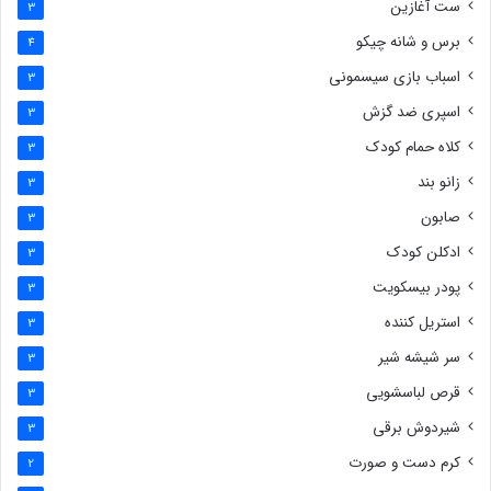
ست آغازین
3
برس و شانه چیکو
4
اسباب بازی سیسمونی
3
اسپری ضد گزش
3
کلاه حمام کودک
3
زانو بند
3
صابون
3
ادکلن کودک
3
پودر بیسکویت
3
استریل کننده
3
سر شیشه شیر
3
قرص لباسشویی
3
شیردوش برقی
3
کرم دست و صورت
2