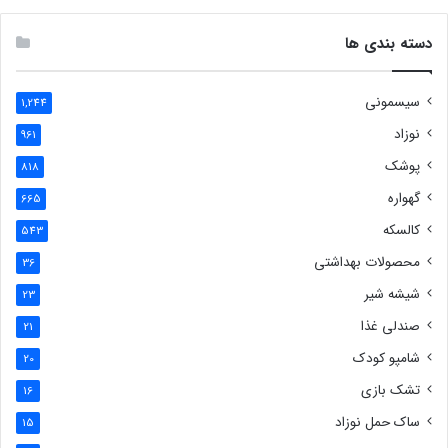
دسته بندی ها
سیسمونی
1,244
نوزاد
961
پوشک
818
گهواره
665
کالسکه
543
محصولات بهداشتی
36
شیشه شیر
23
صندلی غذا
21
شامپو کودک
20
تشک بازی
16
ساک حمل نوزاد
15