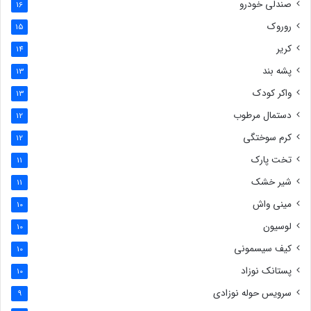
صندلی خودرو
16
روروک
15
کریر
14
پشه بند
13
واکر کودک
13
دستمال مرطوب
12
کرم سوختگی
12
تخت پارک
11
شیر خشک
11
مینی واش
10
لوسیون
10
کیف سیسمونی
10
پستانک نوزاد
10
سرویس حوله نوزادی
9