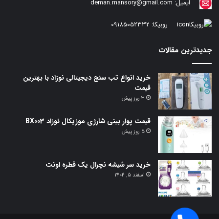
ایمیل:
deman.mansory@gmail.com
روبیکا:
09185052332
جدیدترین مقالات
خرید انواع تب سنج دیجیتالی نوزاد با بهترین
قیمت
3 روز پیش
قیمت پوار بینی شارژی موزیکال نوزاد BX003
5 روز پیش
خرید سر شیشه نچرال یک قطره اونت
اسفند 5, 1404