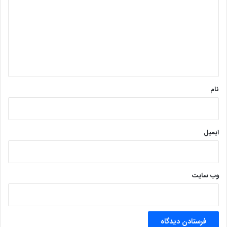
د
گ
ا
ه
*
نام
ایمیل
وب‌ سایت