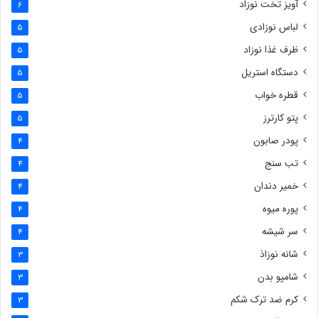
آویز تخت نوزاد
6
لباس نوزادی
5
ظرف غذا نوزاد
5
دستگاه استریل
5
قطره خواب
5
پتو کارترز
5
پودر صابون
4
تب سنج
4
خمیر دندان
4
پوره میوه
4
سر شیشه
4
شانه نوزاذ
3
شامپو بدن
3
کرم ضد ترک شکم
3