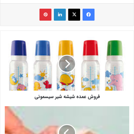
فیس بوک
X
لینکدین
‫پین‌ترست
فروش عمده شیشه شیر سیسمونی