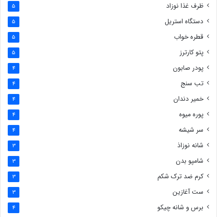
ظرف غذا نوزاد
5
دستگاه استریل
5
قطره خواب
5
پتو کارترز
5
پودر صابون
4
تب سنج
4
خمیر دندان
4
پوره میوه
4
سر شیشه
4
شانه نوزاذ
3
شامپو بدن
3
کرم ضد ترک شکم
3
ست آغازین
3
برس و شانه چیکو
4