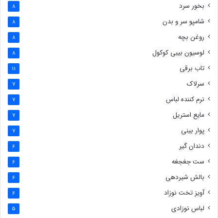
بخور سرد
8
شامپو سر و بدن
8
روغن بچه
8
لوسیون بیبی کوکول
8
تاب برقی
11
سرلاک
7
نرم کننده لباس
7
مایع استریل
7
پوار بینی
7
دندان گیر
6
ست جغجغه
6
بالش شیردهی
6
آویز تخت نوزاد
6
لباس نوزادی
5