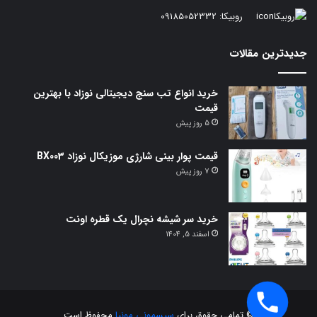
روبیکا:
09185052332
جدیدترین مقالات
خرید انواع تب سنج دیجیتالی نوزاد با بهترین
قیمت
5 روز پیش
قیمت پوار بینی شارژی موزیکال نوزاد BX003
7 روز پیش
خرید سر شیشه نچرال یک قطره اونت
اسفند 5, 1404
© تمامی حقوق برای
سیسمونی مونیا
محفوظ است