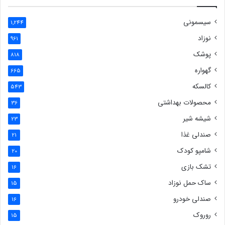
سیسمونی
1,244
نوزاد
961
پوشک
818
گهواره
665
کالسکه
543
محصولات بهداشتی
36
شیشه شیر
23
صندلی غذا
21
شامپو کودک
20
تشک بازی
16
ساک حمل نوزاد
15
صندلی خودرو
16
روروک
15