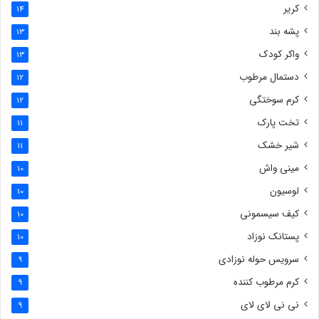
کریر
14
پشه بند
13
واکر کودک
13
دستمال مرطوب
12
کرم سوختگی
12
تخت پارک
11
شیر خشک
11
مینی واش
10
لوسیون
10
کیف سیسمونی
10
پستانک نوزاد
10
سرویس حوله نوزادی
9
کرم مرطوب کننده
9
نی نی لای لای
9