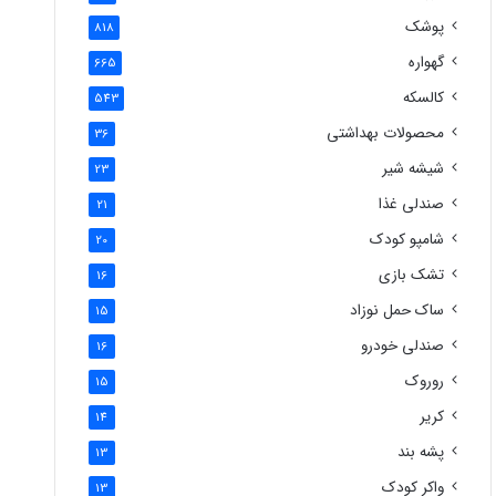
پوشک
818
گهواره
665
کالسکه
543
محصولات بهداشتی
36
شیشه شیر
23
صندلی غذا
21
شامپو کودک
20
تشک بازی
16
ساک حمل نوزاد
15
صندلی خودرو
16
روروک
15
کریر
14
پشه بند
13
واکر کودک
13