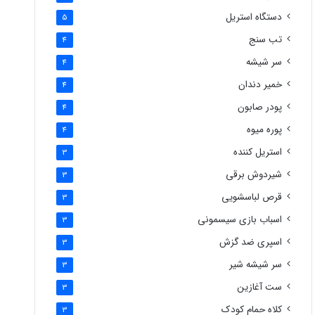
دستگاه استریل
5
تب سنج
4
سر شیشه
4
خمیر دندان
4
پودر صابون
4
پوره میوه
4
استریل کننده
3
شیردوش برقی
3
قرص لباسشویی
3
اسباب بازی سیسمونی
3
اسپری ضد گزش
3
سر شیشه شیر
3
ست آغازین
3
کلاه حمام کودک
3