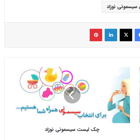
سیسمونی نوزاد
فیس بوک
X
لینکدین
‫پین‌ترست
چک لیست سیسمونی نوزاد