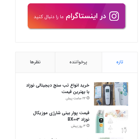
تازه
پرخواننده
نظرها
خرید انواع تب سنج دیجیتالی نوزاد
با بهترین قیمت
22 ساعت پیش
قیمت پوار بینی شارژی موزیکال
نوزاد BX003
3 روز پیش