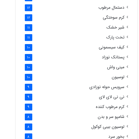
دستمال مرطوب
12
کرم سوختگی
12
شیر خشک
11
تخت پارک
11
کیف سیسمونی
10
پستانک نوزاد
10
مینی واش
10
لوسیون
10
سرویس حوله نوزادی
9
نی نی لای لای
9
کرم مرطوب کننده
9
شامپو سر و بدن
8
لوسیون بیبی کوکول
8
بخور سرد
8