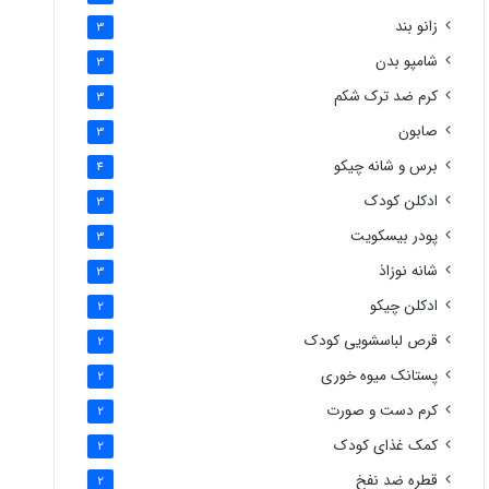
زانو بند
3
شامپو بدن
3
کرم ضد ترک شکم
3
صابون
3
برس و شانه چیکو
4
ادکلن کودک
3
پودر بیسکویت
3
شانه نوزاذ
3
ادکلن چیکو
2
قرص لباسشویی کودک
2
پستانک میوه خوری
2
کرم دست و صورت
2
کمک غذای کودک
2
قطره ضد نفخ
2