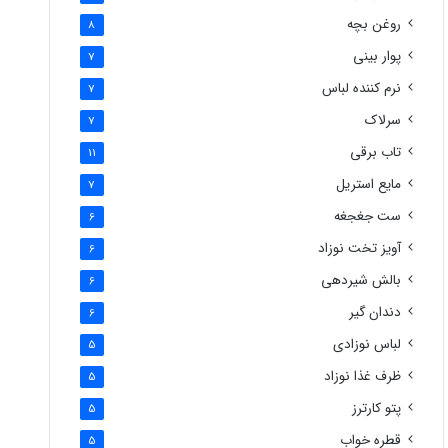
روغن بچه
8
پوار بینی
7
نرم کننده لباس
7
سرلاک
7
تاب برقی
11
مایع استریل
7
ست جغجغه
6
آویز تخت نوزاد
6
بالش شیردهی
6
دندان گیر
6
لباس نوزادی
5
ظرف غذا نوزاد
5
پتو کارترز
5
قطره خواب
5