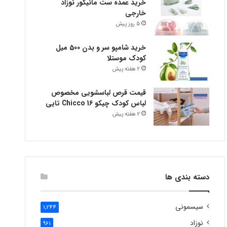
خرید عمده ست مانیکور نوزاد
خارجی
5 روز پیش
خرید شامپو سر و بدن 500 میل
کودک موستلا
2 هفته پیش
قیمت قرص لباسشویی مخصوص
لباس کودک چیکو Chicco 16 تایی
2 هفته پیش
دسته بندی ها
سیسمونی
1,244
نوزاد
961