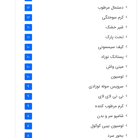
دستمال مرطوب
12
کرم سوختگی
12
شیر خشک
11
تخت پارک
11
کیف سیسمونی
10
پستانک نوزاد
10
مینی واش
10
لوسیون
10
سرویس حوله نوزادی
9
نی نی لای لای
9
کرم مرطوب کننده
9
شامپو سر و بدن
8
لوسیون بیبی کوکول
8
بخور سرد
8