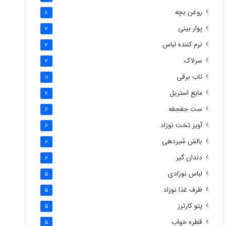
روغن بچه
8
پوار بینی
7
نرم کننده لباس
7
سرلاک
7
تاب برقی
11
مایع استریل
7
ست جغجغه
6
آویز تخت نوزاد
6
بالش شیردهی
6
دندان گیر
6
لباس نوزادی
5
ظرف غذا نوزاد
5
پتو کارترز
5
قطره خواب
5