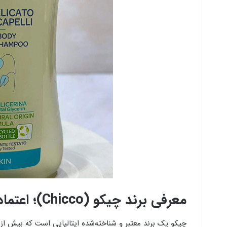
معرفی برند چیکو (Chicco)؛ اعتماد جهانی مادران