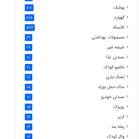
پوشک
818
گهواره
665
کالسکه
543
محصولات بهداشتی
36
شیشه شیر
23
صندلی غذا
21
شامپو کودک
20
تشک بازی
16
ساک حمل نوزاد
15
صندلی خودرو
16
روروک
15
کریر
14
پشه بند
13
واکر کودک
13