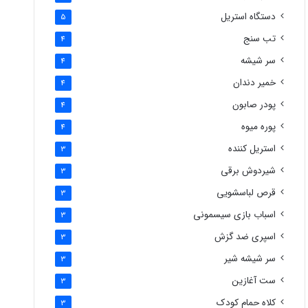
دستگاه استریل
5
تب سنج
4
سر شیشه
4
خمیر دندان
4
پودر صابون
4
پوره میوه
4
استریل کننده
3
شیردوش برقی
3
قرص لباسشویی
3
اسباب بازی سیسمونی
3
اسپری ضد گزش
3
سر شیشه شیر
3
ست آغازین
3
کلاه حمام کودک
3