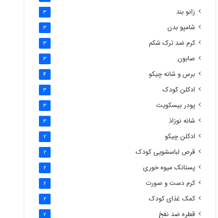
زانو بند
3
شامپو بدن
3
کرم ضد ترک شکم
3
صابون
3
برس و شانه چیکو
4
ادکلن کودک
3
پودر بیسکویت
3
شانه نوزاذ
3
ادکلن چیکو
2
قرص لباسشویی کودک
2
پستانک میوه خوری
2
کرم دست و صورت
2
کمک غذای کودک
2
قطره ضد نفخ
2