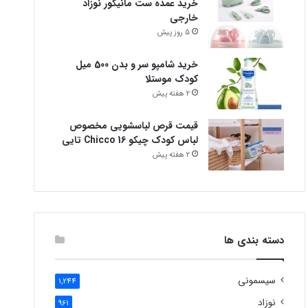
خرید عمده ست مانیکور نوزاد
خارجی
5 روز پیش
خرید شامپو سر و بدن 500 میل
کودک موستلا
2 هفته پیش
قیمت قرص لباسشویی مخصوص
لباس کودک چیکو Chicco 16 تایی
2 هفته پیش
دسته بندی ها
سیسمونی
1,244
نوزاد
961