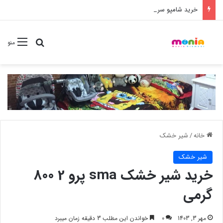
خرید شامپو سر و بدن 500 میل کودک موستلا
جستجو برا
منو
خانه
/
شیر خشک
شیر خشک
خرید شیر خشک sma پرو 2 800
گرمی
مهر 3, 1403
0
خواندن این مطلب 3 دقیقه زمان میبرد