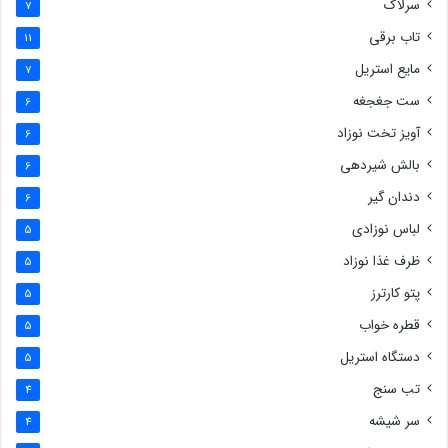
سرلاک
7
تاب برقی
11
مایع استریل
7
ست جغجغه
6
آویز تخت نوزاد
6
بالش شیردهی
6
دندان گیر
6
لباس نوزادی
5
ظرف غذا نوزاد
5
پتو کارترز
5
قطره خواب
5
دستگاه استریل
5
تب سنج
4
سر شیشه
4