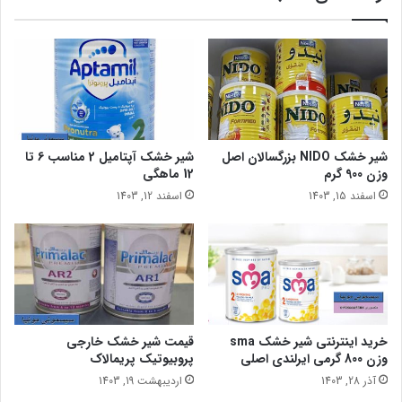
شیر خشک NIDO بزرگسالان اصل
شیر خشک آپتامیل 2 مناسب 6 تا
وزن 900 گرم
12 ماهگی
اسفند 15, 1403
اسفند 12, 1403
خرید اینترنتی شیر خشک sma
قیمت شیر خشک خارجی
وزن 800 گرمی ایرلندی اصلی
پروبیوتیک پریمالاک
آذر 28, 1403
اردیبهشت 19, 1403