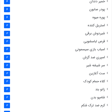
خمیر دندان
4
پودر صابون
4
پوره میوه
4
استریل کننده
3
شیردوش برقی
3
قرص لباسشویی
3
اسباب بازی سیسمونی
3
اسپری ضد گزش
3
سر شیشه شیر
3
ست آغازین
3
کلاه حمام کودک
3
زانو بند
3
شامپو بدن
3
کرم ضد ترک شکم
3