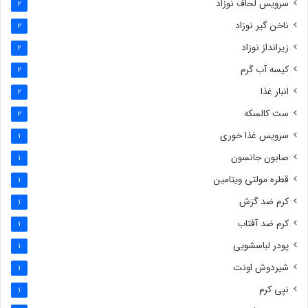
سرویس لحاف نوزاد
2
ناخن گیر نوزاد
2
زیرانداز نوزاد
2
کیسه آب گرم
2
انبار غذا
2
ست کالسکه
2
سرویس غذا خوری
1
صابون جانسون
1
قطره مولتی ویتامین
1
کرم ضد گزش
1
کرم ضد آفتاب
1
پودر لباسشویی
1
شیردوش اونت
1
نپی کرم
1