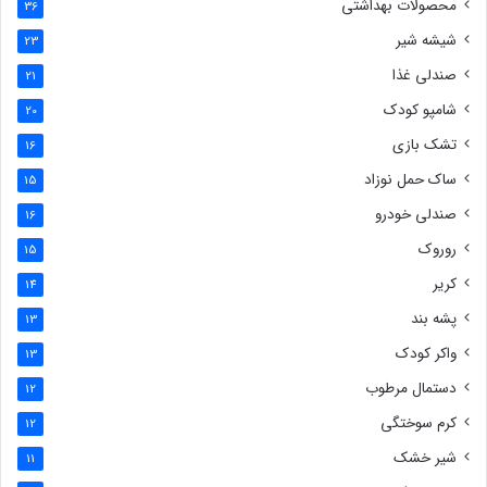
محصولات بهداشتی
36
شیشه شیر
23
صندلی غذا
21
شامپو کودک
20
تشک بازی
16
ساک حمل نوزاد
15
صندلی خودرو
16
روروک
15
کریر
14
پشه بند
13
واکر کودک
13
دستمال مرطوب
12
کرم سوختگی
12
شیر خشک
11