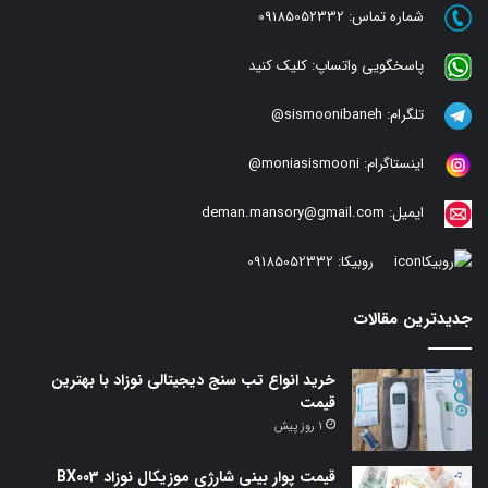
شماره تماس:
09185052332
پاسخگویی واتساپ:
کلیک کنید
تلگرام:
sismoonibaneh@
اینستاگرام:
moniasismooni@
ایمیل:
deman.mansory@gmail.com
روبیکا:
09185052332
جدیدترین مقالات
خرید انواع تب سنج دیجیتالی نوزاد با بهترین
قیمت
1 روز پیش
قیمت پوار بینی شارژی موزیکال نوزاد BX003