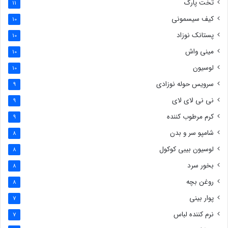
تخت پارک
11
کیف سیسمونی
10
پستانک نوزاد
10
مینی واش
10
لوسیون
10
سرویس حوله نوزادی
9
نی نی لای لای
9
کرم مرطوب کننده
9
شامپو سر و بدن
8
لوسیون بیبی کوکول
8
بخور سرد
8
روغن بچه
8
پوار بینی
7
نرم کننده لباس
7