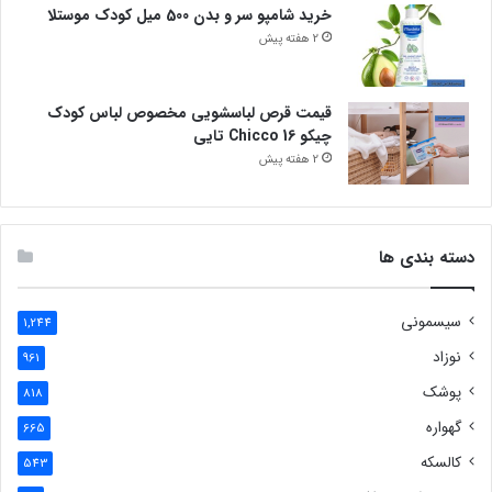
خرید شامپو سر و بدن 500 میل کودک موستلا
2 هفته پیش
قیمت قرص لباسشویی مخصوص لباس کودک
چیکو Chicco 16 تایی
2 هفته پیش
دسته بندی ها
سیسمونی
1,244
نوزاد
961
پوشک
818
گهواره
665
کالسکه
543