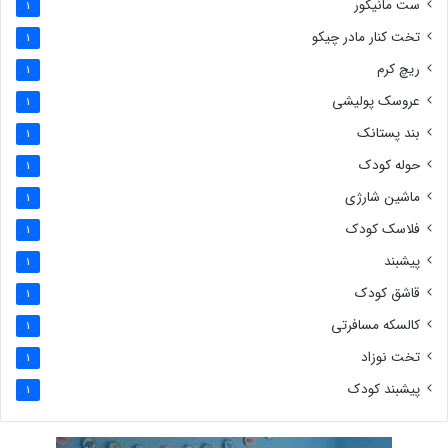
ست مانیکور
1
تخت کنار مادر چیکو
1
ریچ کرم
1
عروسک پولیشی
1
بند پستانک
1
حوله کودک
1
ماشین شارژی
1
فلاسک کودک
1
پیشبند
1
قاشق کودک
1
کالسکه مسافرتی
1
تخت نوزاد
1
پیشبند کودک
1