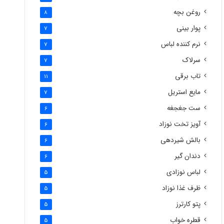
روغن بچه
8
پوار بینی
7
نرم کننده لباس
7
سرلاک
7
تاب برقی
11
مایع استریل
7
ست جغجغه
6
آویز تخت نوزاد
6
بالش شیردهی
6
دندان گیر
6
لباس نوزادی
5
ظرف غذا نوزاد
5
پتو کارترز
5
قطره خواب
5