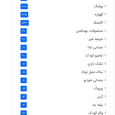
پوشک
818
گهواره
665
کالسکه
543
محصولات بهداشتی
36
شیشه شیر
23
صندلی غذا
21
شامپو کودک
20
تشک بازی
16
ساک حمل نوزاد
15
صندلی خودرو
16
روروک
15
کریر
14
پشه بند
13
واکر کودک
13