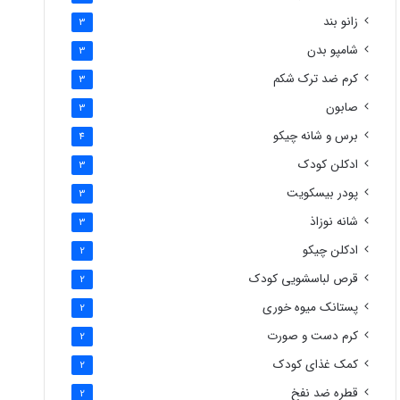
زانو بند
3
شامپو بدن
3
کرم ضد ترک شکم
3
صابون
3
برس و شانه چیکو
4
ادکلن کودک
3
پودر بیسکویت
3
شانه نوزاذ
3
ادکلن چیکو
2
قرص لباسشویی کودک
2
پستانک میوه خوری
2
کرم دست و صورت
2
کمک غذای کودک
2
قطره ضد نفخ
2