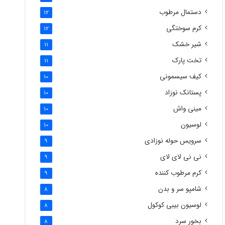
دستمال مرطوب
12
کرم سوختگی
12
شیر خشک
11
تخت پارک
11
کیف سیسمونی
10
پستانک نوزاد
10
مینی واش
10
لوسیون
10
سرویس حوله نوزادی
9
نی نی لای لای
9
کرم مرطوب کننده
9
شامپو سر و بدن
8
لوسیون بیبی کوکول
8
بخور سرد
8