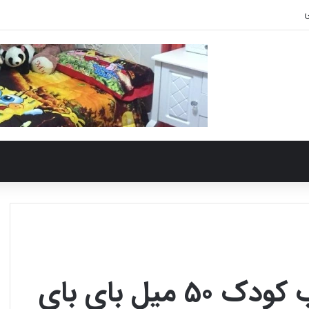
ی
یل بای بای