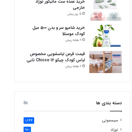
خرید عمده ست مانیکور نوزاد
خارجی
5 روز پیش
خرید شامپو سر و بدن 500 میل
کودک موستلا
2 هفته پیش
قیمت قرص لباسشویی مخصوص
لباس کودک چیکو Chicco 16 تایی
2 هفته پیش
دسته بندی ها
سیسمونی
1,244
نوزاد
961