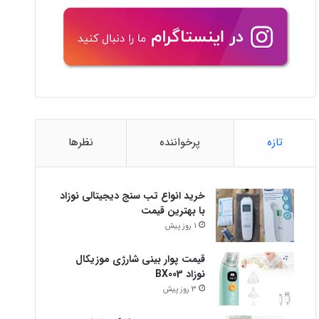
تازه
پرخواننده
نظرها
خرید انواع تب سنج دیجیتالی نوزاد
با بهترین قیمت
1 روز پیش
قیمت پوار بینی شارژی موزیکال
نوزاد BX003
3 روز پیش