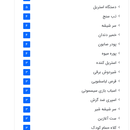
دستگاه استریل
5
تب سنج
4
سر شیشه
4
خمیر دندان
4
پودر صابون
4
پوره میوه
4
استریل کننده
3
شیردوش برقی
3
قرص لباسشویی
3
اسباب بازی سیسمونی
3
اسپری ضد گزش
3
سر شیشه شیر
3
ست آغازین
3
کلاه حمام کودک
3