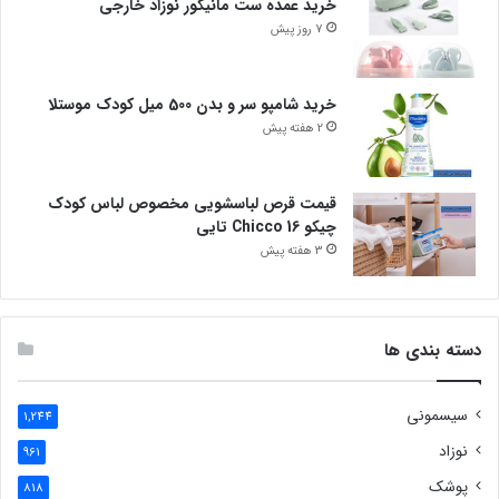
خرید عمده ست مانیکور نوزاد خارجی
7 روز پیش
خرید شامپو سر و بدن 500 میل کودک موستلا
2 هفته پیش
قیمت قرص لباسشویی مخصوص لباس کودک
چیکو Chicco 16 تایی
3 هفته پیش
دسته بندی ها
سیسمونی
1,244
نوزاد
961
پوشک
818