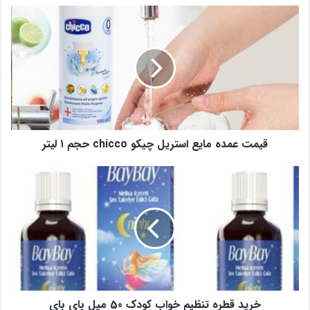
قیمت عمده مایع استریل چیکو chicco حجم ۱ لیتر
خرید قطره تنظیم خواب کودک 50 میل بای بای