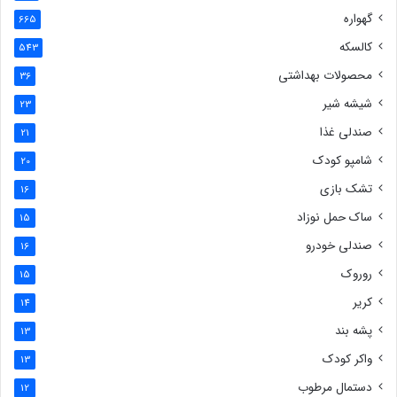
گهواره
665
کالسکه
543
محصولات بهداشتی
36
شیشه شیر
23
صندلی غذا
21
شامپو کودک
20
تشک بازی
16
ساک حمل نوزاد
15
صندلی خودرو
16
روروک
15
کریر
14
پشه بند
13
واکر کودک
13
دستمال مرطوب
12