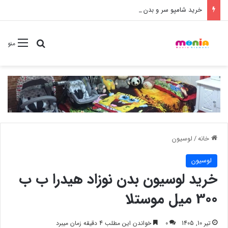
خرید شامپو سر و بدن 500 میل کودک موستلا
جستجو برا
منو
خانه
/
لوسیون
لوسیون
خرید لوسیون بدن نوزاد هیدرا ب ب
300 میل موستلا
تیر 10, 1405
0
خواندن این مطلب 4 دقیقه زمان میبرد