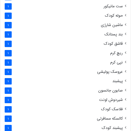
ست مانیکور
1
حوله کودک
1
ماشین شارژی
1
بند پستانک
1
قاشق کودک
1
ریچ کرم
1
نپی کرم
1
عروسک پولیشی
1
پیشبند
1
صابون جانسون
1
شیردوش اونت
1
فلاسک کودک
1
کالسکه مسافرتی
1
پیشبند کودک
1