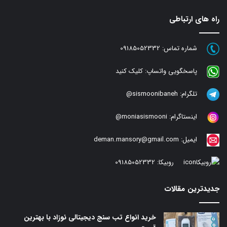
راه های ارتباطی
شماره تماس:
09185052332
پاسخگویی واتساپ:
کلیک کنید
تلگرام:
sismoonibaneh@
اینستاگرام:
moniasismooni@
ایمیل:
deman.mansory@gmail.com
روبیکا:
09185052332
جدیدترین مقالات
خرید انواع تب سنج دیجیتالی نوزاد با بهترین