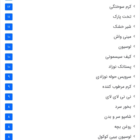
کرم سوختگی
12
تخت پارک
11
شیر خشک
11
مینی واش
10
لوسیون
10
کیف سیسمونی
10
پستانک نوزاد
10
سرویس حوله نوزادی
9
کرم مرطوب کننده
9
نی نی لای لای
9
بخور سرد
8
شامپو سر و بدن
8
روغن بچه
8
لوسیون بیبی کوکول
8