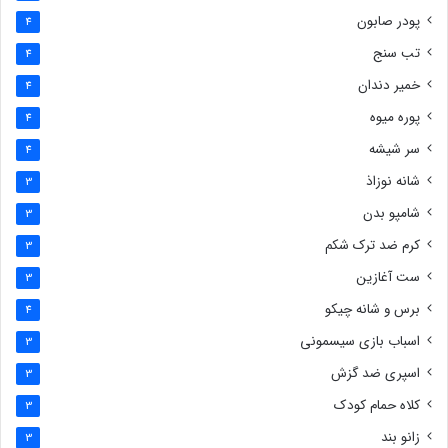
پودر صابون
4
تب سنج
4
خمیر دندان
4
پوره میوه
4
سر شیشه
4
شانه نوزاذ
3
شامپو بدن
3
کرم ضد ترک شکم
3
ست آغازین
3
برس و شانه چیکو
4
اسباب بازی سیسمونی
3
اسپری ضد گزش
3
کلاه حمام کودک
3
زانو بند
3