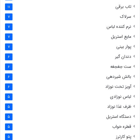
تاب برقی
11
سرلاک
7
نرم کننده لباس
7
مایع استریل
7
پوار بینی
7
دندان گیر
6
ست جغجغه
6
بالش شیردهی
6
آویز تخت نوزاد
6
لباس نوزادی
5
ظرف غذا نوزاد
5
دستگاه استریل
5
قطره خواب
5
پتو کارترز
5