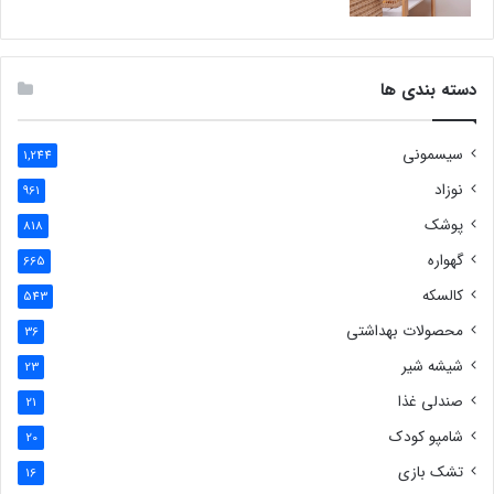
دسته بندی ها
سیسمونی
1,244
نوزاد
961
پوشک
818
گهواره
665
کالسکه
543
محصولات بهداشتی
36
شیشه شیر
23
صندلی غذا
21
شامپو کودک
20
تشک بازی
16