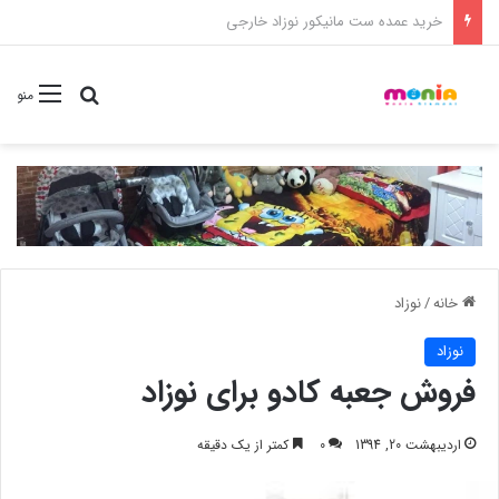
خرید شامپو سر و بدن 500 میل کودک موستلا
جستجو برا
منو
خانه
/
نوزاد
نوزاد
فروش جعبه کادو برای نوزاد
اردیبهشت 20, 1394
0
کمتر از یک دقیقه