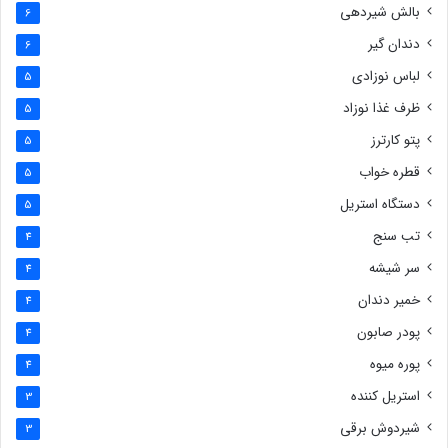
بالش شیردهی
6
دندان گیر
6
لباس نوزادی
5
ظرف غذا نوزاد
5
پتو کارترز
5
قطره خواب
5
دستگاه استریل
5
تب سنج
4
سر شیشه
4
خمیر دندان
4
پودر صابون
4
پوره میوه
4
استریل کننده
3
شیردوش برقی
3