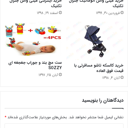
خرید مینی واش اتوماتیک جنرال
خرید اینترنتی مینی واش جنرال
تکنیک
تکنیک
فروردین 30, 1399
اسفند 29, 1398
ست مچ بند و جوراب جغجغه ای
خرید کالسکه تاشو مسافرتی با
SOZZY
قیمت فوق العاده
آبان 25, 1397
آبان 4, 1398
دیدگاهتان را بنویسید
نشانی ایمیل شما منتشر نخواهد شد.
بخش‌های موردنیاز علامت‌گذاری شده‌اند
*
د