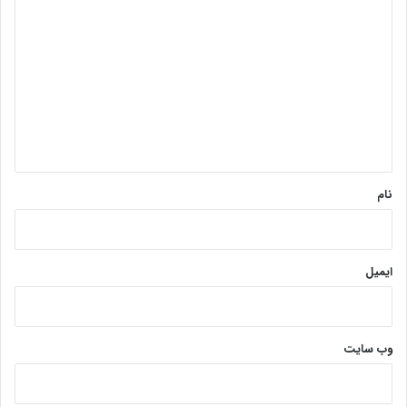
ی
د
گ
ا
ه
*
نام
ایمیل
وب‌ سایت