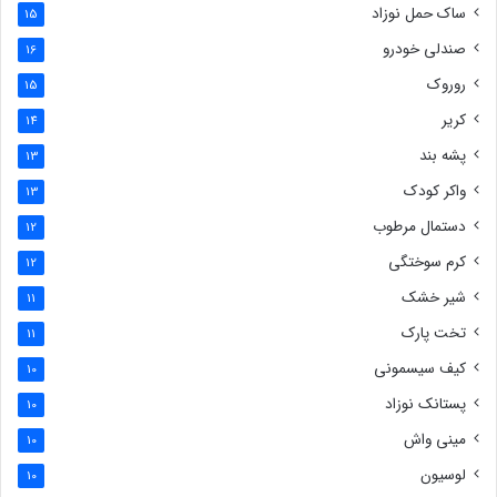
ساک حمل نوزاد
15
صندلی خودرو
16
روروک
15
کریر
14
پشه بند
13
واکر کودک
13
دستمال مرطوب
12
کرم سوختگی
12
شیر خشک
11
تخت پارک
11
کیف سیسمونی
10
پستانک نوزاد
10
مینی واش
10
لوسیون
10