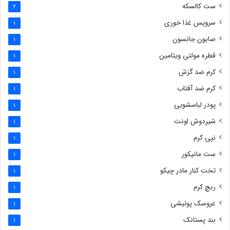
ست کالسکه
2
سرویس غذا خوری
1
صابون جانسون
1
قطره مولتی ویتامین
1
کرم ضد گزش
1
کرم ضد آفتاب
1
پودر لباسشویی
1
شیردوش اونت
1
نپی کرم
1
ست مانیکور
1
تخت کنار مادر چیکو
1
ریچ کرم
1
عروسک پولیشی
1
بند پستانک
1