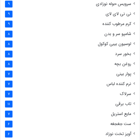
سرویس حوله نوزادی
9
نی نی لای لای
9
کرم مرطوب کننده
9
شامپو سر و بدن
8
لوسیون بیبی کوکول
8
بخور سرد
8
روغن بچه
8
پوار بینی
7
نرم کننده لباس
7
سرلاک
7
تاب برقی
11
مایع استریل
7
ست جغجغه
6
آویز تخت نوزاد
6