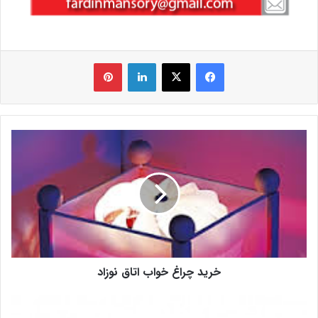
فیس بوک
X
لینکدین
‫پین‌ترست
خرید چراغ خواب اتاق نوزاد