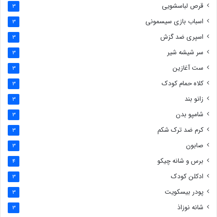
قرص لباسشویی
3
اسباب بازی سیسمونی
3
اسپری ضد گزش
3
سر شیشه شیر
3
ست آغازین
3
کلاه حمام کودک
3
زانو بند
3
شامپو بدن
3
کرم ضد ترک شکم
3
صابون
3
برس و شانه چیکو
4
ادکلن کودک
3
پودر بیسکویت
3
شانه نوزاذ
3