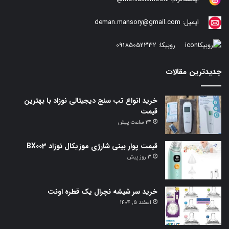
ایمیل:
deman.mansory@gmail.com
روبیکا:
09185052332
جدیدترین مقالات
خرید انواع تب سنج دیجیتالی نوزاد با بهترین
قیمت
24 ساعت پیش
قیمت پوار بینی شارژی موزیکال نوزاد BX003
3 روز پیش
خرید سر شیشه نچرال یک قطره اونت
اسفند 5, 1404