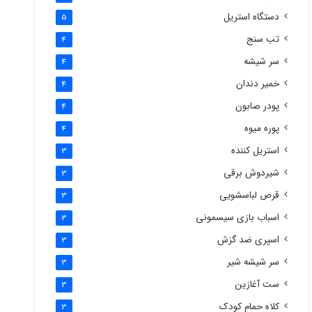
دستگاه استریل
5
تب سنج
4
سر شیشه
4
خمیر دندان
4
پودر صابون
4
پوره میوه
4
استریل کننده
3
شیردوش برقی
3
قرص لباسشویی
3
اسباب بازی سیسمونی
3
اسپری ضد گزش
3
سر شیشه شیر
3
ست آغازین
3
کلاه حمام کودک
3