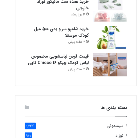
خرید عمده ست مانیکور نوزاد
خارجی
4 روز پیش
خرید شامپو سر و بدن 500 میل
کودک موستلا
2 هفته پیش
قیمت قرص لباسشویی مخصوص
لباس کودک چیکو Chicco 16 تایی
2 هفته پیش
دسته بندی ها
سیسمونی
1,244
نوزاد
961