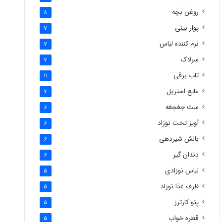
روغن بچه
8
پوار بینی
7
نرم کننده لباس
7
سرلاک
7
تاب برقی
11
مایع استریل
7
ست جغجغه
6
آویز تخت نوزاد
6
بالش شیردهی
6
دندان گیر
6
لباس نوزادی
5
ظرف غذا نوزاد
5
پتو کارترز
5
قطره خواب
5