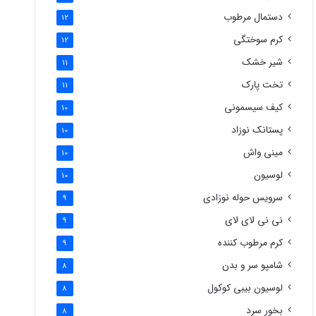
دستمال مرطوب
12
کرم سوختگی
12
شیر خشک
11
تخت پارک
11
کیف سیسمونی
10
پستانک نوزاد
10
مینی واش
10
لوسیون
10
سرویس حوله نوزادی
9
نی نی لای لای
9
کرم مرطوب کننده
9
شامپو سر و بدن
8
لوسیون بیبی کوکول
8
بخور سرد
8