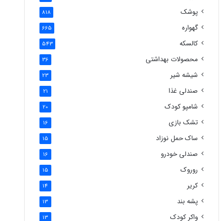
پوشک
818
گهواره
665
کالسکه
543
محصولات بهداشتی
36
شیشه شیر
23
صندلی غذا
21
شامپو کودک
20
تشک بازی
16
ساک حمل نوزاد
15
صندلی خودرو
16
روروک
15
کریر
14
پشه بند
13
واکر کودک
13