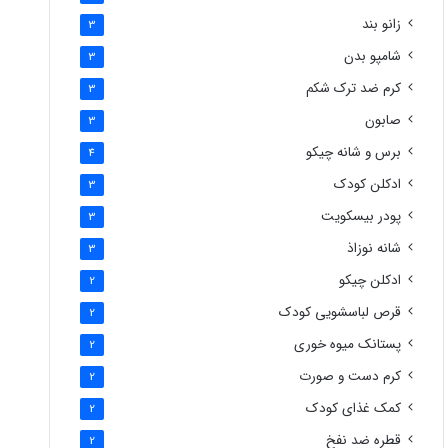
زانو بند
3
شامپو بدن
3
کرم ضد ترک شکم
3
صابون
3
برس و شانه چیکو
4
ادکلن کودک
3
پودر بیسکویت
3
شانه نوزاذ
3
ادکلن چیکو
2
قرص لباسشویی کودک
2
پستانک میوه خوری
2
کرم دست و صورت
2
کمک غذای کودک
2
قطره ضد نفخ
2