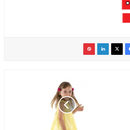
فیس بوک
X
لینکدین
‫پین‌ترست