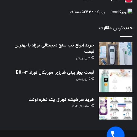
روبیکا:
09185052332
جدیدترین مقالات
خرید انواع تب سنج دیجیتالی نوزاد با بهترین
قیمت
3 روز پیش
قیمت پوار بینی شارژی موزیکال نوزاد BX003
5 روز پیش
خرید سر شیشه نچرال یک قطره اونت
اسفند 5, 1404