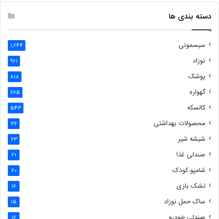
دسته بندی ها
سیسمونی
1,244
نوزاد
961
پوشک
818
گهواره
665
کالسکه
543
محصولات بهداشتی
36
شیشه شیر
23
صندلی غذا
21
شامپو کودک
20
تشک بازی
16
ساک حمل نوزاد
15
صندلی خودرو
16