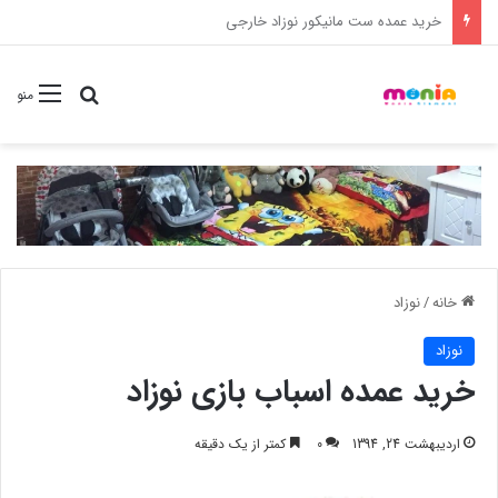
خرید شامپو سر و بدن 500 میل کودک موستلا
جستجو برا
منو
خانه
/
نوزاد
نوزاد
خرید عمده اسباب بازی نوزاد
اردیبهشت 24, 1394
0
کمتر از یک دقیقه