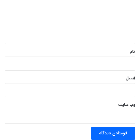
د
گ
ا
ه
*
نام
ایمیل
وب‌ سایت