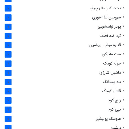
تخت کنار مادر چیکو
1
سرویس غذا خوری
1
پودر لباسشویی
1
کرم ضد آفتاب
1
قطره مولتی ویتامین
1
ست مانیکور
1
حوله کودک
1
ماشین شارژی
1
بند پستانک
1
قاشق کودک
1
ریچ کرم
1
نپی کرم
1
عروسک پولیشی
1
پیشبند
1