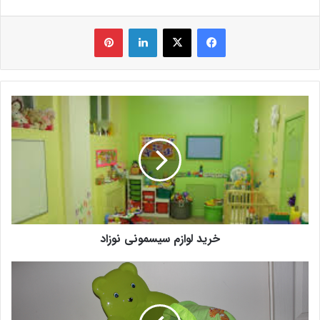
فیس بوک
X
لینکدین
‫پین‌ترست
خرید لوازم سیسمونی نوزاد