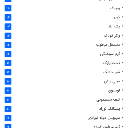
روروک
15
کریر
14
پشه بند
13
واکر کودک
13
دستمال مرطوب
12
کرم سوختگی
12
تخت پارک
11
شیر خشک
11
مینی واش
10
لوسیون
10
کیف سیسمونی
10
پستانک نوزاد
10
سرویس حوله نوزادی
9
کرم مرطوب کننده
9