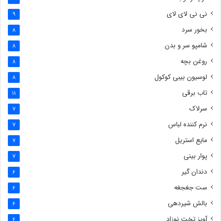
نی نی لای لای
9
بخور سرد
8
شامپو سر و بدن
8
روغن بچه
8
لوسیون بیبی کوکول
8
تاب برقی
11
سرلاک
7
نرم کننده لباس
7
مایع استریل
7
پوار بینی
7
دندان گیر
6
ست جغجغه
6
بالش شیردهی
6
آویز تخت نوزاد
6