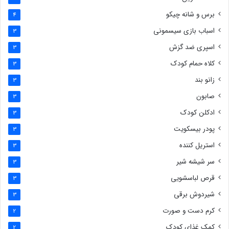
برس و شانه چیکو
4
اسباب بازی سیسمونی
3
اسپری ضد گزش
3
کلاه حمام کودک
3
زانو بند
3
صابون
3
ادکلن کودک
3
پودر بیسکویت
3
استریل کننده
3
سر شیشه شیر
3
قرص لباسشویی
3
شیردوش برقی
3
کرم دست و صورت
2
کمک غذای کودک
2