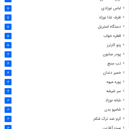
لباس نوزادی
5
ظرف غذا نوزاد
5
دستگاه استریل
5
قطره خواب
5
پتو کارترز
5
پودر صابون
4
تب سنج
4
خمیر دندان
4
پوره میوه
4
سر شیشه
4
شانه نوزاذ
3
شامپو بدن
3
کرم ضد ترک شکم
3
ست آغازین
3