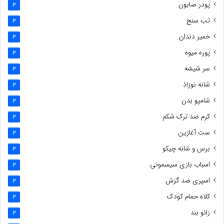
پودر صابون
4
تب سنج
4
خمیر دندان
4
پوره میوه
4
سر شیشه
4
شانه نوزاذ
3
شامپو بدن
3
کرم ضد ترک شکم
3
ست آغازین
3
برس و شانه چیکو
4
اسباب بازی سیسمونی
3
اسپری ضد گزش
3
کلاه حمام کودک
3
زانو بند
3