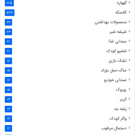
گهواره
665
کالسکه
543
محصولات بهداشتی
36
شیشه شیر
23
صندلی غذا
21
شامپو کودک
20
تشک بازی
16
ساک حمل نوزاد
15
صندلی خودرو
16
روروک
15
کریر
14
پشه بند
13
واکر کودک
13
دستمال مرطوب
12