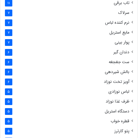
تاب برقی
11
سرلاک
7
نرم کننده لباس
7
مایع استریل
7
پوار بینی
7
دندان گیر
6
ست جغجغه
6
بالش شیردهی
6
آویز تخت نوزاد
6
لباس نوزادی
5
ظرف غذا نوزاد
5
دستگاه استریل
5
قطره خواب
5
پتو کارترز
5