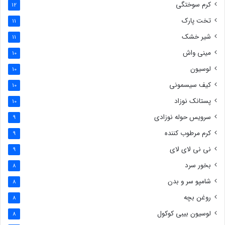
کرم سوختگی
12
تخت پارک
11
شیر خشک
11
مینی واش
10
لوسیون
10
کیف سیسمونی
10
پستانک نوزاد
10
سرویس حوله نوزادی
9
کرم مرطوب کننده
9
نی نی لای لای
9
بخور سرد
8
شامپو سر و بدن
8
روغن بچه
8
لوسیون بیبی کوکول
8