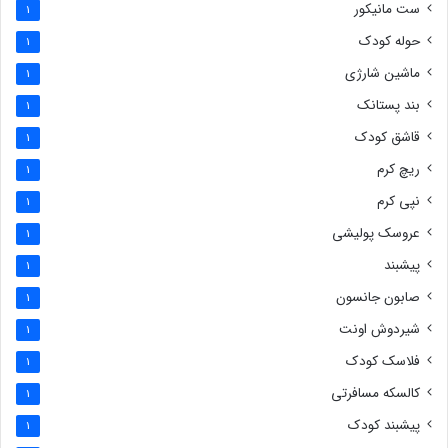
ست مانیکور
1
حوله کودک
1
ماشین شارژی
1
بند پستانک
1
قاشق کودک
1
ریچ کرم
1
نپی کرم
1
عروسک پولیشی
1
پیشبند
1
صابون جانسون
1
شیردوش اونت
1
فلاسک کودک
1
کالسکه مسافرتی
1
پیشبند کودک
1