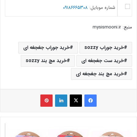
شماره موبایل:
۰۹۱۸۶۶۶۵۳۰۸
منبع: mysismooni.ir
خرید جوراب sozzy
خرید جوراب جغجغه ای
خرید ست جغجغه ای
خرید مچ بند sozzy
خرید مچ بند جغجغه ای
فیس بوک
X
لینکدین
‫پین‌ترست