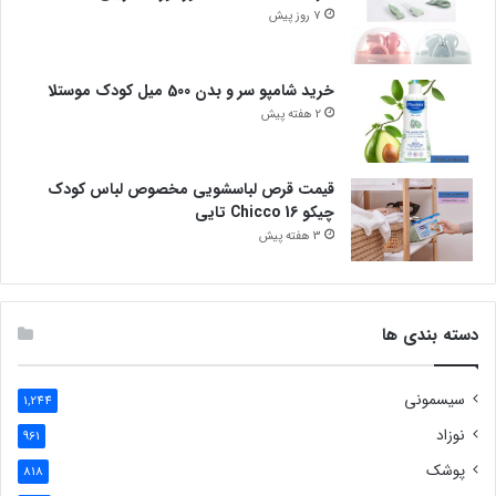
7 روز پیش
خرید شامپو سر و بدن 500 میل کودک موستلا
2 هفته پیش
قیمت قرص لباسشویی مخصوص لباس کودک
چیکو Chicco 16 تایی
3 هفته پیش
دسته بندی ها
سیسمونی
1,244
نوزاد
961
پوشک
818