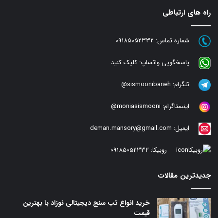
راه های ارتباطی
شماره تماس:
09185052332
پاسخگویی واتساپ:
کلیک کنید
تلگرام:
sismoonibaneh@
اینستاگرام:
moniasismooni@
ایمیل:
deman.mansory@gmail.com
روبیکا:
09185052332
جدیدترین مقالات
خرید انواع تب سنج دیجیتالی نوزاد با بهترین
قیمت