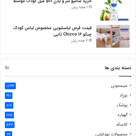
خرید شامپو سر و بدن 500 میل کودک موستلا
2 هفته پیش
قیمت قرص لباسشویی مخصوص لباس کودک
چیکو Chicco 16 تایی
3 هفته پیش
دسته بندی ها
سیسمونی
1,244
نوزاد
961
پوشک
818
گهواره
665
کالسکه
543
محصولات بهداشتی
36