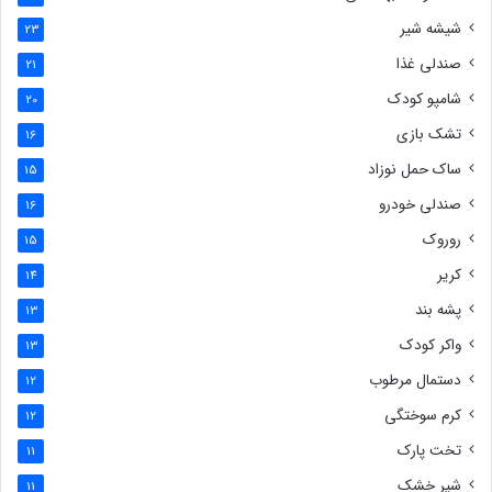
شیشه شیر
23
صندلی غذا
21
شامپو کودک
20
تشک بازی
16
ساک حمل نوزاد
15
صندلی خودرو
16
روروک
15
کریر
14
پشه بند
13
واکر کودک
13
دستمال مرطوب
12
کرم سوختگی
12
تخت پارک
11
شیر خشک
11