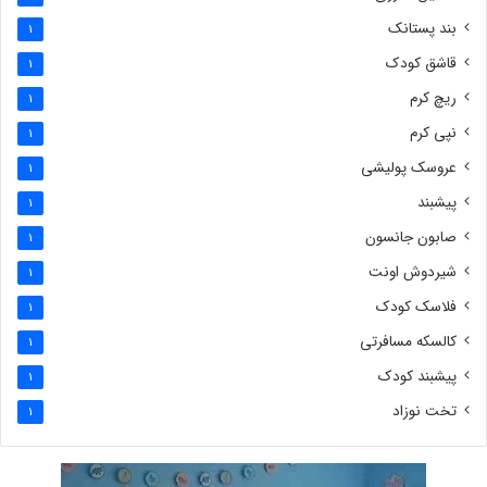
بند پستانک
1
قاشق کودک
1
ریچ کرم
1
نپی کرم
1
عروسک پولیشی
1
پیشبند
1
صابون جانسون
1
شیردوش اونت
1
فلاسک کودک
1
کالسکه مسافرتی
1
پیشبند کودک
1
تخت نوزاد
1