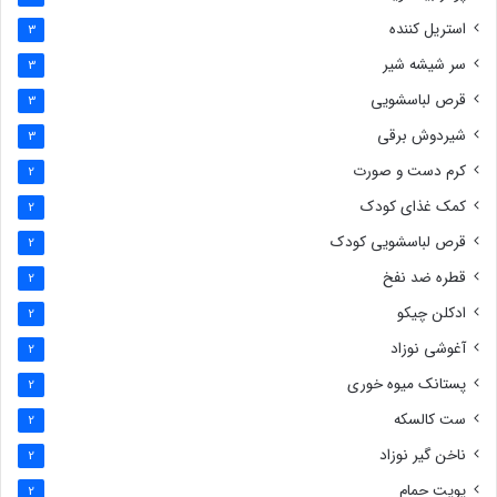
استریل کننده
3
سر شیشه شیر
3
قرص لباسشویی
3
شیردوش برقی
3
کرم دست و صورت
2
کمک غذای کودک
2
قرص لباسشویی کودک
2
قطره ضد نفخ
2
ادکلن چیکو
2
آغوشی نوزاد
2
پستانک میوه خوری
2
ست کالسکه
2
ناخن گیر نوزاد
2
پوپت حمام
2