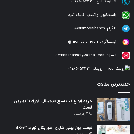
شماره تماس:
09185052332
پاسخگویی واتساپ:
کلیک کنید
تلگرام:
sismoonibaneh@
اینستاگرام:
moniasismooni@
ایمیل:
deman.mansory@gmail.com
روبیکا:
09185052332
جدیدترین مقالات
خرید انواع تب سنج دیجیتالی نوزاد با بهترین
قیمت
3 روز پیش
قیمت پوار بینی شارژی موزیکال نوزاد BX003