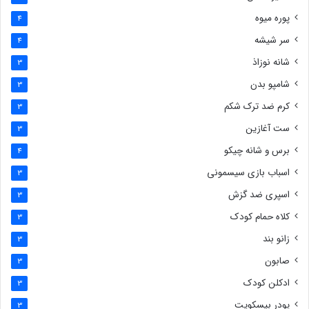
پوره میوه
4
سر شیشه
4
شانه نوزاذ
3
شامپو بدن
3
کرم ضد ترک شکم
3
ست آغازین
3
برس و شانه چیکو
4
اسباب بازی سیسمونی
3
اسپری ضد گزش
3
کلاه حمام کودک
3
زانو بند
3
صابون
3
ادکلن کودک
3
پودر بیسکویت
3