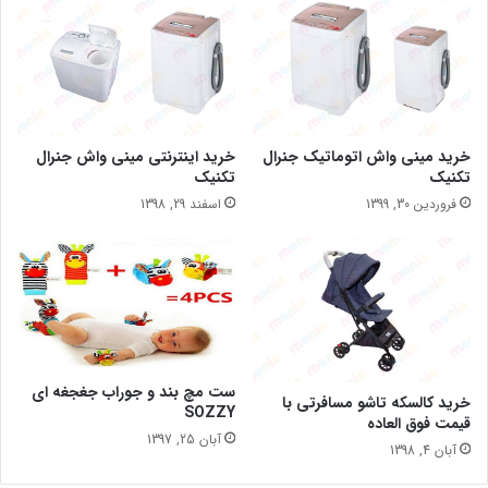
خرید مینی واش اتوماتیک جنرال
خرید اینترنتی مینی واش جنرال
تکنیک
تکنیک
فروردین 30, 1399
اسفند 29, 1398
ست مچ بند و جوراب جغجغه ای
خرید کالسکه تاشو مسافرتی با
SOZZY
قیمت فوق العاده
آبان 25, 1397
آبان 4, 1398