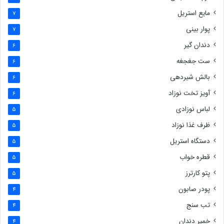
مایع استریل
7
پوار بینی
7
دندان گیر
6
ست جغجغه
6
بالش شیردهی
6
آویز تخت نوزاد
6
لباس نوزادی
5
ظرف غذا نوزاد
5
دستگاه استریل
5
قطره خواب
5
پتو کارترز
5
پودر صابون
4
تب سنج
4
خمیر دندان
4