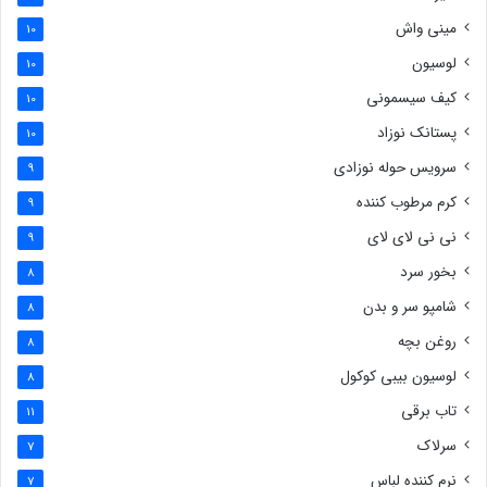
مینی واش
10
لوسیون
10
کیف سیسمونی
10
پستانک نوزاد
10
سرویس حوله نوزادی
9
کرم مرطوب کننده
9
نی نی لای لای
9
بخور سرد
8
شامپو سر و بدن
8
روغن بچه
8
لوسیون بیبی کوکول
8
تاب برقی
11
سرلاک
7
نرم کننده لباس
7